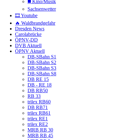
◼️ Kino/Musik
Sachsenwetter
🎞️ Youtube
🔥 Waldbrandgefahr
Dresden News
Carolabrücke
ÖPNV-DD
DVB Aktuell
ÖPNV Aktuell
DB-SBahn S1
DB-SBahn S2
DB-SBahn S3
DB-SBahn S8
DB RE 15
DB - RE 18
DB RB50
RB 33
trilex RB60
DB RB71
trilex RB61
trilex RE1
trilex RE2
MRB RB 30
MRB RB 45