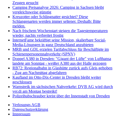
Zeugen gesucht
Camping Preisanalyse 2026: Camping in Sachsen bleibt
vergleichsweise günstig
Kreuzotter oder Schlingnatter gesichtet? Diese
Schlangenarten werden immer seltener. Deshalb: Bitte
melden.
Nach frischem Wochenstart steigen die Tagestemperaturen
wieder, nachts verbreitet frostig
InternetFame bekräftigt seine Mission, skalierbare Social-
Media-Lösungen in ganz Deutschland anzubieten
MRB und GDL erzielen Tarifabschluss für Beschäftigte im
Schienenpersonennahverkehr (SPNV)
Doppel A380 in Dresden: "Gigant der Lüfte" von Lufthansa
landete am Sonntag - weißer A380 aus der Halle gezogen
RB72: Regionalbahn in Glashütte zurück aufs Gleis gehoben
- Zug am Nachmittag abgefahren
Kaufland im Otto-Dix-Center in Dresden bleibt weiter
geschlossen
Warnstreik im sächsischen Nahverkehr: DVB AG wird durch
ver.di am Montag bestreikt!
Polizeihubschrauber kreist über der Innenstadt von Dresden
Verlosungs AGB
Datenschutzerklärung
Impressum