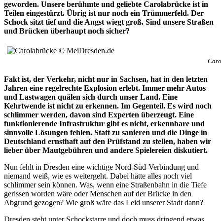
geworden. Unsere berühmte und geliebte Carolabrücke ist in
Teilen eingestürzt. Übrig ist nur noch ein Trümmerfeld. Der
Schock sitzt tief und die Angst wiegt groß. Sind unsere Straßen
und Brücken überhaupt noch sicher?
Caro
Fakt ist, der Verkehr, nicht nur in Sachsen, hat in den letzten
Jahren eine regelrechte Explosion erlebt. Immer mehr Autos
und Lastwagen quälen sich durch unser Land. Eine
Kehrtwende ist nicht zu erkennen. Im Gegenteil. Es wird noch
schlimmer werden, davon sind Experten überzeugt. Eine
funktionierende Infrastruktur gibt es nicht, erkennbare und
sinnvolle Lösungen fehlen. Statt zu sanieren und die Dinge in
Deutschland ernsthaft auf den Prüfstand zu stellen, haben wir
lieber über Mautgebühren und andere Spielereien diskutiert.
Nun fehlt in Dresden eine wichtige Nord-Süd-Verbindung und
niemand weiß, wie es weitergeht. Dabei hätte alles noch viel
schlimmer sein können. Was, wenn eine Straßenbahn in die Tiefe
gerissen worden wäre oder Menschen auf der Brücke in den
Abgrund gezogen? Wie groß wäre das Leid unserer Stadt dann?
Dresden steht unter Schockstarre und doch muss dringend etwas