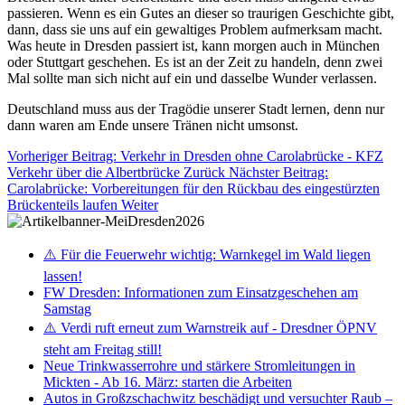
passieren. Wenn es ein Gutes an dieser so traurigen Geschichte gibt,
dann, dass sie uns auf ein gewaltiges Problem aufmerksam macht.
Was heute in Dresden passiert ist, kann morgen auch in München
oder Stuttgart geschehen. Es ist an der Zeit zu handeln, denn zwei
Mal sollte man sich nicht auf ein und dasselbe Wunder verlassen.
Deutschland muss aus der Tragödie unserer Stadt lernen, denn nur
dann waren am Ende unsere Tränen nicht umsonst.
Vorheriger Beitrag: Verkehr in Dresden ohne Carolabrücke - KFZ
Verkehr über die Albertbrücke
Zurück
Nächster Beitrag:
Carolabrücke: Vorbereitungen für den Rückbau des eingestürzten
Brückenteils laufen
Weiter
⚠️ Für die Feuerwehr wichtig: Warnkegel im Wald liegen
lassen!
FW Dresden: Informationen zum Einsatzgeschehen am
Samstag
⚠️ Verdi ruft erneut zum Warnstreik auf - Dresdner ÖPNV
steht am Freitag still!
Neue Trinkwasserrohre und stärkere Stromleitungen in
Mickten - Ab 16. März: starten die Arbeiten
Autos in Großzschachwitz beschädigt und versuchter Raub –