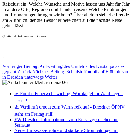
Reiselust ein. Welche Wünsche und Motive lassen uns Jahr für Jahr
in andere Orte, Regionen und Länder reisen? Welche Erfahrungen
und Erinnerungen bringen wir heim? Über all dem steht die Freude
am Aufbruch, der die Besucher bereichert auf die nächste Reise
gehen lässt.
Quelle: Verkehrsmuseum Dresden
„
Vorheriger Beitrag: Aufwertung des Umfelds des Kristallpalastes
geplant
Zurück
Nächster Beitrag: Schadstoffmobil auf Frühjahrstour
in Dresden unterwegs
Weiter
⚠️ Für die Feuerwehr wichtig: Warnkegel im Wald liegen
lassen!
⚠️ Verdi ruft erneut zum Warnstreik auf - Dresdner ÖPNV
steht am Freitag still!
FW Dresden: Informationen zum Einsatzgeschehen am
Samstag
Neue Trinkwasserrohre und stärkere Stromleitungen in