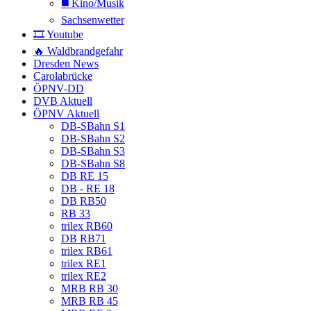
◼️ Kino/Musik
Sachsenwetter
🎞️ Youtube
🔥 Waldbrandgefahr
Dresden News
Carolabrücke
ÖPNV-DD
DVB Aktuell
ÖPNV Aktuell
DB-SBahn S1
DB-SBahn S2
DB-SBahn S3
DB-SBahn S8
DB RE 15
DB - RE 18
DB RB50
RB 33
trilex RB60
DB RB71
trilex RB61
trilex RE1
trilex RE2
MRB RB 30
MRB RB 45