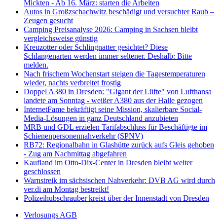
Mickten - Ab 16. März: starten die Arbeiten
Autos in Großzschachwitz beschädigt und versuchter Raub –
Zeugen gesucht
Camping Preisanalyse 2026: Camping in Sachsen bleibt
vergleichsweise günstig
Kreuzotter oder Schlingnatter gesichtet? Diese
Schlangenarten werden immer seltener. Deshalb: Bitte
melden.
Nach frischem Wochenstart steigen die Tagestemperaturen
wieder, nachts verbreitet frostig
Doppel A380 in Dresden: "Gigant der Lüfte" von Lufthansa
landete am Sonntag - weißer A380 aus der Halle gezogen
InternetFame bekräftigt seine Mission, skalierbare Social-
Media-Lösungen in ganz Deutschland anzubieten
MRB und GDL erzielen Tarifabschluss für Beschäftigte im
Schienenpersonennahverkehr (SPNV)
RB72: Regionalbahn in Glashütte zurück aufs Gleis gehoben
- Zug am Nachmittag abgefahren
Kaufland im Otto-Dix-Center in Dresden bleibt weiter
geschlossen
Warnstreik im sächsischen Nahverkehr: DVB AG wird durch
ver.di am Montag bestreikt!
Polizeihubschrauber kreist über der Innenstadt von Dresden
Verlosungs AGB