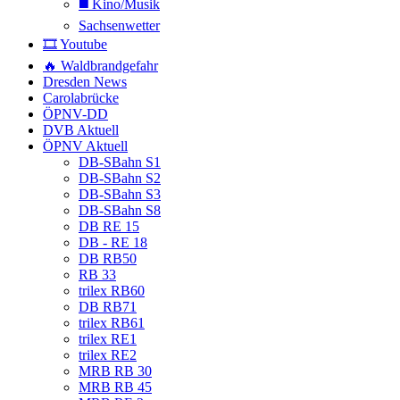
◼️ Kino/Musik
Sachsenwetter
🎞️ Youtube
🔥 Waldbrandgefahr
Dresden News
Carolabrücke
ÖPNV-DD
DVB Aktuell
ÖPNV Aktuell
DB-SBahn S1
DB-SBahn S2
DB-SBahn S3
DB-SBahn S8
DB RE 15
DB - RE 18
DB RB50
RB 33
trilex RB60
DB RB71
trilex RB61
trilex RE1
trilex RE2
MRB RB 30
MRB RB 45