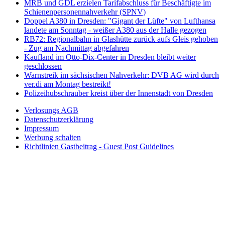
MRB und GDL erzielen Tarifabschluss für Beschäftigte im
Schienenpersonennahverkehr (SPNV)
Doppel A380 in Dresden: "Gigant der Lüfte" von Lufthansa
landete am Sonntag - weißer A380 aus der Halle gezogen
RB72: Regionalbahn in Glashütte zurück aufs Gleis gehoben
- Zug am Nachmittag abgefahren
Kaufland im Otto-Dix-Center in Dresden bleibt weiter
geschlossen
Warnstreik im sächsischen Nahverkehr: DVB AG wird durch
ver.di am Montag bestreikt!
Polizeihubschrauber kreist über der Innenstadt von Dresden
Verlosungs AGB
Datenschutzerklärung
Impressum
Werbung schalten
Richtlinien Gastbeitrag - Guest Post Guidelines