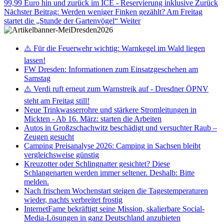
99,99 Euro hin und zurück im ICE - Reservierung inklusive
Zurück
Nächster Beitrag: Werden weniger Finken gezählt? Am Freitag
startet die „Stunde der Gartenvögel“
Weiter
⚠️ Für die Feuerwehr wichtig: Warnkegel im Wald liegen
lassen!
FW Dresden: Informationen zum Einsatzgeschehen am
Samstag
⚠️ Verdi ruft erneut zum Warnstreik auf - Dresdner ÖPNV
steht am Freitag still!
Neue Trinkwasserrohre und stärkere Stromleitungen in
Mickten - Ab 16. März: starten die Arbeiten
Autos in Großzschachwitz beschädigt und versuchter Raub –
Zeugen gesucht
Camping Preisanalyse 2026: Camping in Sachsen bleibt
vergleichsweise günstig
Kreuzotter oder Schlingnatter gesichtet? Diese
Schlangenarten werden immer seltener. Deshalb: Bitte
melden.
Nach frischem Wochenstart steigen die Tagestemperaturen
wieder, nachts verbreitet frostig
InternetFame bekräftigt seine Mission, skalierbare Social-
Media-Lösungen in ganz Deutschland anzubieten