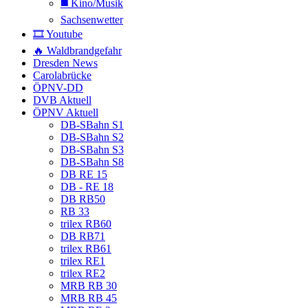
◼️ Kino/Musik
Sachsenwetter
🎞️ Youtube
🔥 Waldbrandgefahr
Dresden News
Carolabrücke
ÖPNV-DD
DVB Aktuell
ÖPNV Aktuell
DB-SBahn S1
DB-SBahn S2
DB-SBahn S3
DB-SBahn S8
DB RE 15
DB - RE 18
DB RB50
RB 33
trilex RB60
DB RB71
trilex RB61
trilex RE1
trilex RE2
MRB RB 30
MRB RB 45