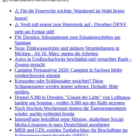
⚠️ Für die Feuerwehr wichtig: Warnkegel im Wald liegen
lassen!
⚠️ Verdi ruft erneut zum Warnstreik auf - Dresdner ÖPNV
steht am Freitag still!
FW Dresden: Informationen zum Einsatzgeschehen am
Samstag
Neue Trinkwasserrohre und stärkere Stromleitungen in
Mickten - Ab 16. März: starten die Arbeiten
Autos in Großzschachwitz beschädigt und versuchter Raub –
Zeugen gesucht
Camping Preisanalyse 2026: Camping in Sachsen bleibt
vergleichsweise günstig
Kreuzotter oder Schlingnatter gesichtet? Diese
Schlangenarten werden immer seltener. Deshalb: Bitte
melden.
Doppel A380 in Dresden: "Gigant der Lüfte" von Lufthansa
landete am Sonntag - weißer A380 aus der Halle gezogen
Nach frischem Wochenstart steigen die Tagestemperaturen
wieder, nachts verbreitet frostig
InternetFame bekräftigt seine Mission, skalierbare Social-
Media-Lösungen in ganz Deutschland anzubieten
MRB und GDL erzielen Tarifabschluss für Beschäftigte im
Schienenpersonennahverkehr (SPNV)