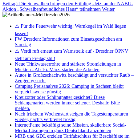
Beitrag: Die Schwalben bringen den Frühling -Jetzt an der NABU-
Aktion „Schwalbenfreundliches Haus“ teilnehmen
Weiter
⚠️ Für die Feuerwehr wichtig: Warnkegel im Wald liegen
lassen!
FW Dresden: Informationen zum Einsatzgeschehen am
Samstag
⚠️ Verdi ruft erneut zum Warnstreik auf - Dresdner ÖPNV
steht am Freitag still!
Neue Trinkwasserrohre und stärkere Stromleitungen in
Mickten - Ab 16. März: starten die Arbeiten
Autos in Großzschachwitz beschädigt und versuchter Raub –
Zeugen gesucht
Camping Preisanalyse 2026: Camping in Sachsen bleibt
vergleichsweise günstig
Kreuzotter oder Schlingnatter gesichtet? Diese
Schlangenarten werden immer seltener. Deshalb: Bitte
melden.
Nach frischem Wochenstart steigen die Tagestemperaturen
wieder, nachts verbreitet frostig
InternetFame bekräftigt seine Mission, skalierbare Social-
Media-Lösungen in ganz Deutschland anzubieten
MRB und GDL erzielen Tarifabschluss für Beschäftigte im