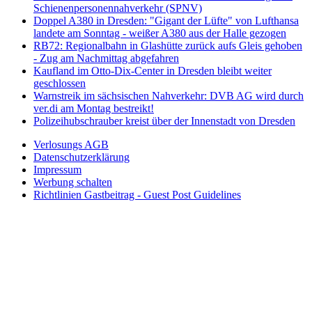
Schienenpersonennahverkehr (SPNV)
Doppel A380 in Dresden: "Gigant der Lüfte" von Lufthansa
landete am Sonntag - weißer A380 aus der Halle gezogen
RB72: Regionalbahn in Glashütte zurück aufs Gleis gehoben
- Zug am Nachmittag abgefahren
Kaufland im Otto-Dix-Center in Dresden bleibt weiter
geschlossen
Warnstreik im sächsischen Nahverkehr: DVB AG wird durch
ver.di am Montag bestreikt!
Polizeihubschrauber kreist über der Innenstadt von Dresden
Verlosungs AGB
Datenschutzerklärung
Impressum
Werbung schalten
Richtlinien Gastbeitrag - Guest Post Guidelines