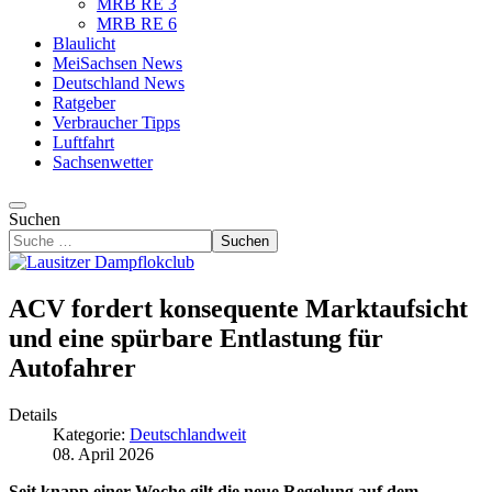
MRB RE 3
MRB RE 6
Blaulicht
MeiSachsen News
Deutschland News
Ratgeber
Verbraucher Tipps
Luftfahrt
Sachsenwetter
Suchen
Suchen
ACV fordert konsequente Marktaufsicht
und eine spürbare Entlastung für
Autofahrer
Details
Kategorie:
Deutschlandweit
08. April 2026
Seit knapp einer Woche gilt die neue Regelung auf dem