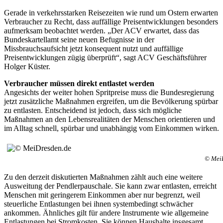
Gerade in verkehrsstarken Reisezeiten wie rund um Ostern erwarten
Verbraucher zu Recht, dass auffällige Preisentwicklungen besonders
aufmerksam beobachtet werden. „Der ACV erwartet, dass das
Bundeskartellamt seine neuen Befugnisse in der
Missbrauchsaufsicht jetzt konsequent nutzt und auffällige
Preisentwicklungen zügig überprüft“, sagt ACV Geschäftsführer
Holger Küster.
Verbraucher müssen direkt entlastet werden
Angesichts der weiter hohen Spritpreise muss die Bundesregierung
jetzt zusätzliche Maßnahmen ergreifen, um die Bevölkerung spürbar
zu entlasten. Entscheidend ist jedoch, dass sich mögliche
Maßnahmen an den Lebensrealitäten der Menschen orientieren und
im Alltag schnell, spürbar und unabhängig vom Einkommen wirken.
© Mei
Zu den derzeit diskutierten Maßnahmen zählt auch eine weitere
Ausweitung der Pendlerpauschale. Sie kann zwar entlasten, erreicht
Menschen mit geringerem Einkommen aber nur begrenzt, weil
steuerliche Entlastungen bei ihnen systembedingt schwächer
ankommen. Ähnliches gilt für andere Instrumente wie allgemeine
Entlastungen bei Stromkosten. Sie können Haushalte insgesamt