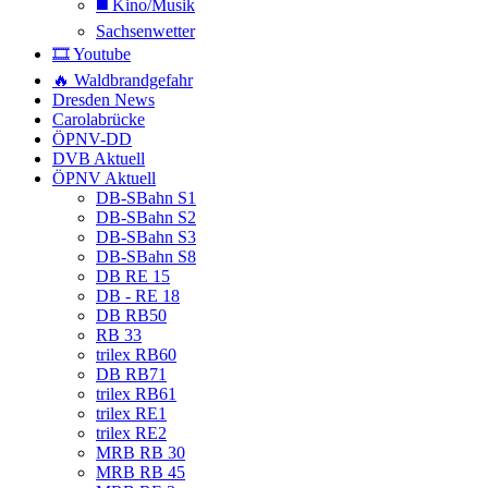
◼️ Kino/Musik
Sachsenwetter
🎞️ Youtube
🔥 Waldbrandgefahr
Dresden News
Carolabrücke
ÖPNV-DD
DVB Aktuell
ÖPNV Aktuell
DB-SBahn S1
DB-SBahn S2
DB-SBahn S3
DB-SBahn S8
DB RE 15
DB - RE 18
DB RB50
RB 33
trilex RB60
DB RB71
trilex RB61
trilex RE1
trilex RE2
MRB RB 30
MRB RB 45