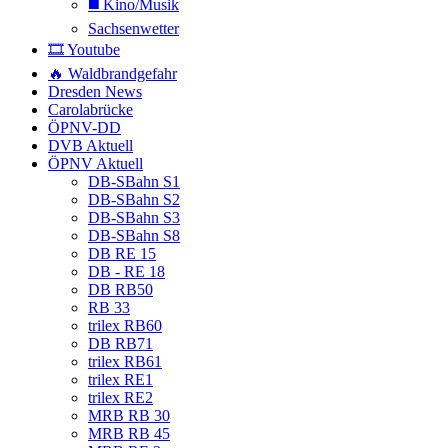
◼️ Kino/Musik
Sachsenwetter
🎞️ Youtube
🔥 Waldbrandgefahr
Dresden News
Carolabrücke
ÖPNV-DD
DVB Aktuell
ÖPNV Aktuell
DB-SBahn S1
DB-SBahn S2
DB-SBahn S3
DB-SBahn S8
DB RE 15
DB - RE 18
DB RB50
RB 33
trilex RB60
DB RB71
trilex RB61
trilex RE1
trilex RE2
MRB RB 30
MRB RB 45