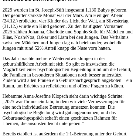
2025 wurden im St. Joseph-Stift insgesamt 1.130 Babys geboren.
Der geburtenstärkste Monat war der März. Am Heiligen Abend
(24.12.) erblickten vier Kinder das Licht der Welt, am Silvestertag
(31.12.) wurde ein Kind geboren. Zu den häufigsten Vornamen
2025 zählten Johanna, Charlotte und Sophie/Sofie für Mädchen und
Elias, Noah/Noa, Oskar und Liam bei den Jungen. Das Verhältnis
zwischen Mädchen und Jungen lag nah beieinander, wobei die
Jungen mit rund 52% Anteil knapp die Nase vorn hatten.
Das Jahr brachte mehrere Weiterentwicklungen in der
geburtshilflichen Arbeit mit sich. So gibt es inzwischen die
Möglichkeit einer psychologischen Begleitung rund um die Geburt,
die Familien in besonderen Situationen noch besser unterstützt.
Zudem wird allen Frauen ein Geburtsnachgespräch angeboten – ein
Raum, um Erlebtes zu reflektieren und offene Fragen zu klären.
Hebamme Anna-Josefine Klopsch sieht darin wichtige Schritte:
„2025 war für uns ein Jahr, in dem wir viele Verbesserungen für
eine noch individuellere Betreuung umsetzen konnten. Die
psychologische Begleitung wird gut angenommen, und das
Geburtsnachgespräch schafft einen geschützten Rahmen für
Themen, die ansonsten leicht untergehen.“
Bereits etabliert ist außerdem die 1:1-Betreuung unter der Geburt,