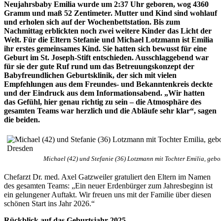
Neujahrsbaby Emilia wurde um 2:37 Uhr geboren, wog 4360
Gramm und maß 52 Zentimeter. Mutter und Kind sind wohlauf
und erholen sich auf der Wochenbettstation. Bis zum
Nachmittag erblickten noch zwei weitere Kinder das Licht der
Welt. Für die Eltern Stefanie und Michael Lotzmann ist Emilia
ihr erstes gemeinsames Kind. Sie hatten sich bewusst für eine
Geburt im St. Joseph-Stift entschieden. Ausschlaggebend war
für sie der gute Ruf rund um das Betreuungskonzept der
Babyfreundlichen Geburtsklinik, der sich mit vielen
Empfehlungen aus dem Freundes- und Bekanntenkreis deckte
und der Eindruck aus dem Informationsabend. „Wir hatten
das Gefühl, hier genau richtig zu sein – die Atmosphäre des
gesamten Teams war herzlich und die Abläufe sehr klar“, sagen
die beiden.
Michael (42) und Stefanie (36) Lotzmann mit Tochter Emilia, gebo
Chefarzt Dr. med. Axel Gatzweiler gratuliert den Eltern im Namen
des gesamten Teams: „Ein neuer Erdenbürger zum Jahresbeginn ist
ein gelungener Auftakt. Wir freuen uns mit der Familie über diesen
schönen Start ins Jahr 2026.“
Rückblick auf das Geburtsjahr 2025