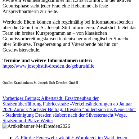
sowie ein Wahlleistungszimmer mit Extra-Komfort. In der aktiven
Geburtsphase steht jeder Frau eine Hebamme als feste
Ansprechpartnerin zur Seite.
Werdende Eltern können sich regelmäßig bei Informationsabenden
über die Geburt im St. Joseph-Stift informieren. Zusätzlich bietet das
Team ein breites Kursprogramm an – von klassischen
Geburtsvorbereitungskursen in deutscher und englischer Sprache
über Stillkurse, Trageberatung und Väterabende bis hin zur
Geschwisterschule.
Termine und weitere Informationen unter:
https://www.josephstift-dresden.de/geburtshilfe
Quelle: Krankenhaus St. Joseph-Stift Dresden GmbH
Vorheriger Beitrag: Albertstadt: Ersatzneubau der
Straßenüberführung Fabricestraße -Verkehrsänderungen ab Januar
2026
Zurück
Nächster Beitrag: Dresden "böllert sich ins Neue Jahr"
- Stadtreinigung Dresden säubert nach der Silvesternacht Wege,
Straßen und Plätze
Weiter
⚠️ Für die Feuerwehr wichtig: Warnkegel im Wald liegen