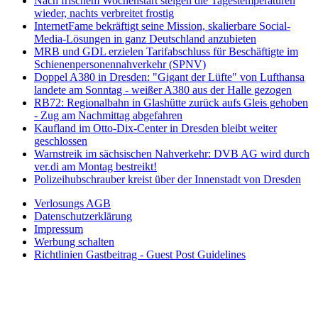
Nach frischem Wochenstart steigen die Tagestemperaturen
wieder, nachts verbreitet frostig
InternetFame bekräftigt seine Mission, skalierbare Social-
Media-Lösungen in ganz Deutschland anzubieten
MRB und GDL erzielen Tarifabschluss für Beschäftigte im
Schienenpersonennahverkehr (SPNV)
Doppel A380 in Dresden: "Gigant der Lüfte" von Lufthansa
landete am Sonntag - weißer A380 aus der Halle gezogen
RB72: Regionalbahn in Glashütte zurück aufs Gleis gehoben
- Zug am Nachmittag abgefahren
Kaufland im Otto-Dix-Center in Dresden bleibt weiter
geschlossen
Warnstreik im sächsischen Nahverkehr: DVB AG wird durch
ver.di am Montag bestreikt!
Polizeihubschrauber kreist über der Innenstadt von Dresden
Verlosungs AGB
Datenschutzerklärung
Impressum
Werbung schalten
Richtlinien Gastbeitrag - Guest Post Guidelines