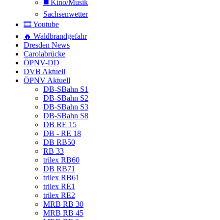
◼️ Kino/Musik
Sachsenwetter
🎞️ Youtube
🔥 Waldbrandgefahr
Dresden News
Carolabrücke
ÖPNV-DD
DVB Aktuell
ÖPNV Aktuell
DB-SBahn S1
DB-SBahn S2
DB-SBahn S3
DB-SBahn S8
DB RE 15
DB - RE 18
DB RB50
RB 33
trilex RB60
DB RB71
trilex RB61
trilex RE1
trilex RE2
MRB RB 30
MRB RB 45