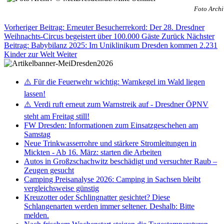
Foto Archi
Vorheriger Beitrag: Erneuter Besucherrekord: Der 28. Dresdner
Weihnachts-Circus begeistert über 100.000 Gäste
Zurück
Nächster
Beitrag: Babybilanz 2025: Im Uniklinikum Dresden kommen 2.231
Kinder zur Welt
Weiter
⚠️ Für die Feuerwehr wichtig: Warnkegel im Wald liegen
lassen!
⚠️ Verdi ruft erneut zum Warnstreik auf - Dresdner ÖPNV
steht am Freitag still!
FW Dresden: Informationen zum Einsatzgeschehen am
Samstag
Neue Trinkwasserrohre und stärkere Stromleitungen in
Mickten - Ab 16. März: starten die Arbeiten
Autos in Großzschachwitz beschädigt und versuchter Raub –
Zeugen gesucht
Camping Preisanalyse 2026: Camping in Sachsen bleibt
vergleichsweise günstig
Kreuzotter oder Schlingnatter gesichtet? Diese
Schlangenarten werden immer seltener. Deshalb: Bitte
melden.