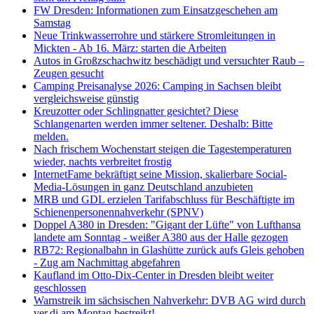
FW Dresden: Informationen zum Einsatzgeschehen am
Samstag
Neue Trinkwasserrohre und stärkere Stromleitungen in
Mickten - Ab 16. März: starten die Arbeiten
Autos in Großzschachwitz beschädigt und versuchter Raub –
Zeugen gesucht
Camping Preisanalyse 2026: Camping in Sachsen bleibt
vergleichsweise günstig
Kreuzotter oder Schlingnatter gesichtet? Diese
Schlangenarten werden immer seltener. Deshalb: Bitte
melden.
Nach frischem Wochenstart steigen die Tagestemperaturen
wieder, nachts verbreitet frostig
InternetFame bekräftigt seine Mission, skalierbare Social-
Media-Lösungen in ganz Deutschland anzubieten
MRB und GDL erzielen Tarifabschluss für Beschäftigte im
Schienenpersonennahverkehr (SPNV)
Doppel A380 in Dresden: "Gigant der Lüfte" von Lufthansa
landete am Sonntag - weißer A380 aus der Halle gezogen
RB72: Regionalbahn in Glashütte zurück aufs Gleis gehoben
- Zug am Nachmittag abgefahren
Kaufland im Otto-Dix-Center in Dresden bleibt weiter
geschlossen
Warnstreik im sächsischen Nahverkehr: DVB AG wird durch
ver.di am Montag bestreikt!