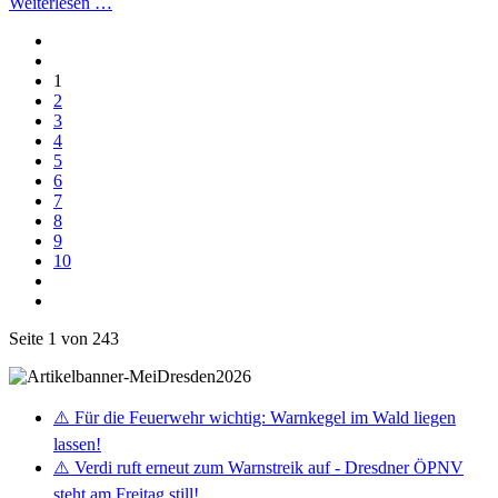
Weiterlesen …
1
2
3
4
5
6
7
8
9
10
Seite 1 von 243
⚠️ Für die Feuerwehr wichtig: Warnkegel im Wald liegen
lassen!
⚠️ Verdi ruft erneut zum Warnstreik auf - Dresdner ÖPNV
steht am Freitag still!