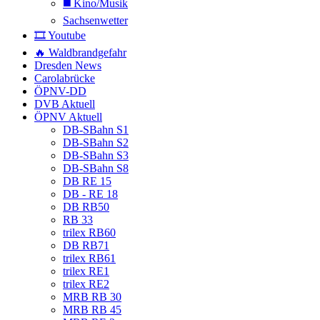
◼️ Kino/Musik
Sachsenwetter
🎞️ Youtube
🔥 Waldbrandgefahr
Dresden News
Carolabrücke
ÖPNV-DD
DVB Aktuell
ÖPNV Aktuell
DB-SBahn S1
DB-SBahn S2
DB-SBahn S3
DB-SBahn S8
DB RE 15
DB - RE 18
DB RB50
RB 33
trilex RB60
DB RB71
trilex RB61
trilex RE1
trilex RE2
MRB RB 30
MRB RB 45