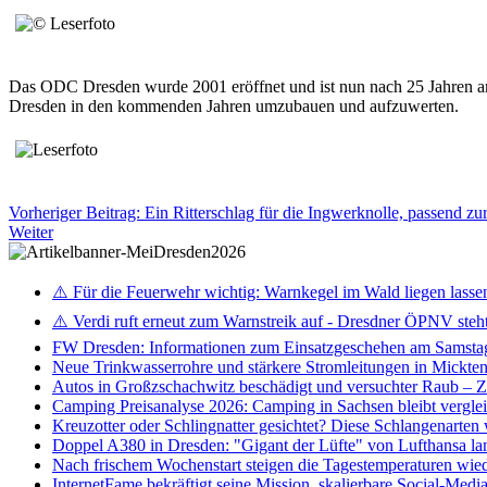
Das ODC Dresden wurde 2001 eröffnet und ist nun nach 25 Jahren am
Dresden in den kommenden Jahren umzubauen und aufzuwerten.
Vorheriger Beitrag: Ein Ritterschlag für die Ingwerknolle, passend zu
Weiter
⚠️ Für die Feuerwehr wichtig: Warnkegel im Wald liegen lasse
⚠️ Verdi ruft erneut zum Warnstreik auf - Dresdner ÖPNV steht 
FW Dresden: Informationen zum Einsatzgeschehen am Samsta
Neue Trinkwasserrohre und stärkere Stromleitungen in Mickten 
Autos in Großzschachwitz beschädigt und versuchter Raub – 
Camping Preisanalyse 2026: Camping in Sachsen bleibt vergle
Kreuzotter oder Schlingnatter gesichtet? Diese Schlangenarten
Doppel A380 in Dresden: "Gigant der Lüfte" von Lufthansa la
Nach frischem Wochenstart steigen die Tagestemperaturen wieder
InternetFame bekräftigt seine Mission, skalierbare Social-Med