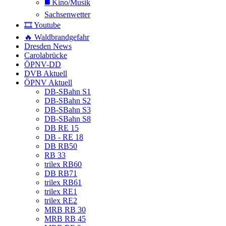
◼️ Kino/Musik
Sachsenwetter
🎞️ Youtube
🔥 Waldbrandgefahr
Dresden News
Carolabrücke
ÖPNV-DD
DVB Aktuell
ÖPNV Aktuell
DB-SBahn S1
DB-SBahn S2
DB-SBahn S3
DB-SBahn S8
DB RE 15
DB - RE 18
DB RB50
RB 33
trilex RB60
DB RB71
trilex RB61
trilex RE1
trilex RE2
MRB RB 30
MRB RB 45