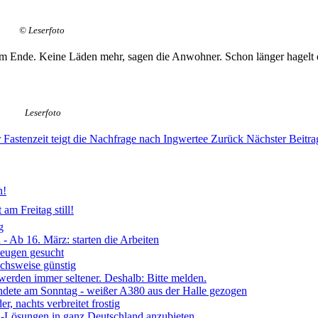
© Leserfoto
 Ende. Keine Läden mehr, sagen die Anwohner. Schon länger hagelt e
Leserfoto
r Fastenzeit teigt die Nachfrage nach Ingwertee
Zurück
Nächster Beitra
n!
am Freitag still!
g
- Ab 16. März: starten die Arbeiten
Zeugen gesucht
ichsweise günstig
 werden immer seltener. Deshalb: Bitte melden.
ndete am Sonntag - weißer A380 aus der Halle gezogen
, nachts verbreitet frostig
ia-Lösungen in ganz Deutschland anzubieten