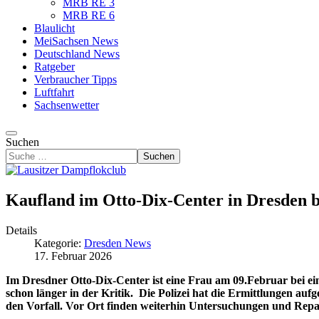
MRB RE 3
MRB RE 6
Blaulicht
MeiSachsen News
Deutschland News
Ratgeber
Verbraucher Tipps
Luftfahrt
Sachsenwetter
Suchen
Suchen
Kaufland im Otto-Dix-Center in Dresden bl
Details
Kategorie:
Dresden News
17. Februar 2026
Im Dresdner Otto‑Dix‑Center ist eine Frau am 09.Februar bei e
schon länger in der Kritik. Die Polizei hat die Ermittlungen au
den Vorfall. Vor Ort finden weiterhin Untersuchungen und Repar