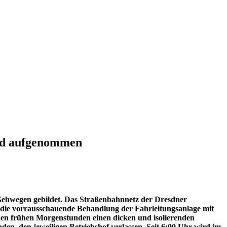
ird aufgenommen
 Gehwegen gebildet. Das Straßenbahnnetz der Dresdner
 die vorrausschauende Behandlung der Fahrleitungsanlage mit
 den frühen Morgenstunden einen dicken und isolierenden
en, den jeweiligen Betriebshof verlassen. Seit 6:00 Uhr wird im