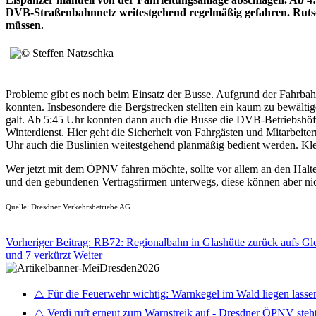
DVB-Straßenbahnnetz weitestgehend regelmäßig gefahren. Rutsch
müssen.
Probleme gibt es noch beim Einsatz der Busse. Aufgrund der Fahrbah
konnten. Insbesondere die Bergstrecken stellten ein kaum zu bewältig
galt. Ab 5:45 Uhr konnten dann auch die Busse die DVB-Betriebshöf
Winterdienst. Hier geht die Sicherheit von Fahrgästen und Mitarbeite
Uhr auch die Buslinien weitestgehend planmäßig bedient werden. Klei
Wer jetzt mit dem ÖPNV fahren möchte, sollte vor allem an den Halt
und den gebundenen Vertragsfirmen unterwegs, diese können aber nich
Quelle: Dresdner Verkehrsbetriebe AG
Vorheriger Beitrag: RB72: Regionalbahn in Glashütte zurück aufs G
und 7 verkürzt
Weiter
⚠️ Für die Feuerwehr wichtig: Warnkegel im Wald liegen lasse
⚠️ Verdi ruft erneut zum Warnstreik auf - Dresdner ÖPNV steht 