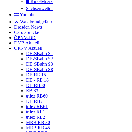
◼️ Kino/Musik
Sachsenwetter
🎞️ Youtube
🔥 Waldbrandgefahr
Dresden News
Carolabrücke
ÖPNV-DD
DVB Aktuell
ÖPNV Aktuell
DB-SBahn S1
DB-SBahn S2
DB-SBahn S3
DB-SBahn S8
DB RE 15
DB - RE 18
DB RB50
RB 33
trilex RB60
DB RB71
trilex RB61
trilex RE1
trilex RE2
MRB RB 30
MRB RB 45