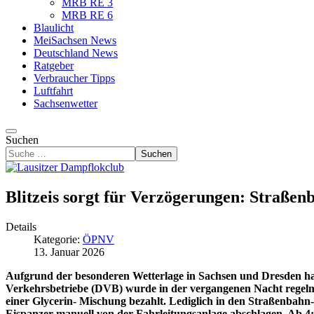
MRB RE 3
MRB RE 6
Blaulicht
MeiSachsen News
Deutschland News
Ratgeber
Verbraucher Tipps
Luftfahrt
Sachsenwetter
Suchen
Suchen
Blitzeis sorgt für Verzögerungen: Straß
Details
Kategorie:
ÖPNV
13. Januar 2026
Aufgrund der besonderen Wetterlage in Sachsen und Dresden ha
Verkehrsbetriebe (DVB) wurde in der vergangenen Nacht regelm
einer Glycerin- Mischung bezahlt. Lediglich in den Straßenbahn
Eispanzer manuell von der Fahrleitungsanlage abschlagen. Ab 4: