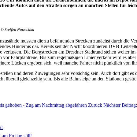
ende Autos auf den Straßen sorgen an manchen Stellen für leicht
© Steffen Natzschka
nzustände mussten die zu befahrenden Strecken zunächst durch die Ve
endes Hindernis dar. Bereits seit der Nacht koordinieren DVB-Leitstell
e verlassen. Die Bergstrecken am Dresdner Stadtrand stehen weiter i
rn vor Fahrplantreue. Bis zum regelmäßigen Linienverkehr wird es aber
nere Lücken ergeben sich, weil manche Fahrer nicht pünktlich von ihre
estellen und deren Zuwegungen sehr vorsichtig sein. Auch dort gibt e
t überall gleichzeitig sein. Bis alle Bahnsteige an den Stationen ges
leis gehoben - Zug am Nachmittag abgefahren
Zurück
Nächster Beitrag
n!
am Freitag still!