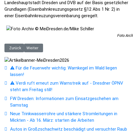
Landeshauptstadt Dresden und DVB auf der Basis gesetzlicher
Grundlagen (Eisenbahnkreuzungsgesetz §12 Abs 1 Nr. 2) in
einer Eisenbahnkreuzungsvereinbarung geregelt.
Foto Arch
Vorheriger Beitrag: Erneuter Besucherrekord: Der 28. Dresdner Weihnac
Nächster Beitrag: Babybilanz 2025: Im Uniklinikum Dresden 
Zurück
Weiter
⚠️ Für die Feuerwehr wichtig: Warnkegel im Wald liegen
lassen!
⚠️ Verdi ruft erneut zum Warnstreik auf - Dresdner ÖPNV
steht am Freitag still!
FW Dresden: Informationen zum Einsatzgeschehen am
Samstag
Neue Trinkwasserrohre und stärkere Stromleitungen in
Mickten - Ab 16. März: starten die Arbeiten
Autos in Großzschachwitz beschädigt und versuchter Raub