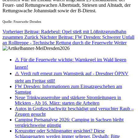
Feuer- und Rettungswachen Albertstadt, Striesen und Altstadt, der
Rettungswache Johannstadt sowie der B-Dienst.
Quelle: Feuerwehr Dresden
Vorheriger Beitrag: Radebeul: Opel stieß mit Lößnitzgrundbahn
zusammen
Zurück
Nächster Beitrag: FW Dresden: Schwerer Unfall
an Rolltreppe - Technische Rettung durch die Feuerwehr
Weiter
⚠️ Für die Feuerwehr wichtig: Warnkegel im Wald liegen
lassen!
⚠️ Verdi ruft erneut zum Warnstreik auf - Dresdner ÖPNV
steht am Freitag still!
FW Dresden: Informationen zum Einsatzgeschehen am
Samstag
Neue Trinkwasserrohre und stärkere Stromleitungen in
Mickten - Ab 16. März: starten die Arbeiten
Autos in Großzschachwitz beschädigt und versuchter Raub –
Zeugen gesucht
Camping Preisanalyse 2026: Camping in Sachsen bleibt
vergleichsweise günstig
Kreuzotter oder Schlingnatter gesichtet? Diese
Schlangenarten werden immer seltener. Deshalb: Bitte