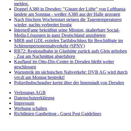
melden.
Doppel A380 in Dresden: "Gigant der Lüfte" von Lufthansa
landete am Sonntag - weißer A380 aus der Halle gezogen
Nach frischem Wochenstart steigen die Tagestemperaturen
wieder, nachts verbreitet frostig
InternetFame bekräftigt seine Mission, skalierbare Social-
Media-Lösungen in ganz Deutschland anzubieten
MRB und GDL erzielen Tarifabschluss für Beschäftigte im
Schienenpersonennahverkehr (SPNV)
RB72: Regionalbahn in Glashütte zurück aufs Gleis gehoben
- Zug am Nachmittag abgefahren
Kaufland im Otto-Dix-Center in Dresden bleibt weiter
geschlossen
Warnstreik im sächsischen Nahverkehr: DVB AG wird durch
ver.di am Montag bestreikt!
Polizeihubschrauber kreist über der Innenstadt von Dresden
Verlosungs AGB
Datenschutzerklärung
Impressum
Werbung schalten
Richtlinien Gastbeitrag - Guest Post Guidelines