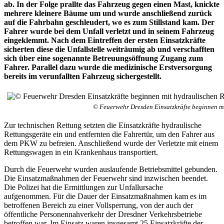
ab. In der Folge prallte das Fahrzeug gegen einen Mast, knickte
mehrere kleinere Bäume um und wurde anschließend zurück
auf die Fahrbahn geschleudert, wo es zum Stillstand kam. Der
Fahrer wurde bei dem Unfall verletzt und in seinem Fahrzeug
eingeklemmt. Nach dem Eintreffen der ersten Einsatzkräfte
sicherten diese die Unfallstelle weiträumig ab und verschafften
sich über eine sogenannte Betreuungsöffnung Zugang zum
Fahrer. Parallel dazu wurde die medizinische Erstversorgung
bereits im verunfallten Fahrzeug sichergestellt.
© Feuerwehr Dresden Einsatzkräfte beginnen mit
Zur technischen Rettung setzten die Einsatzkräfte hydraulische
Rettungsgeräte ein und entfernten die Fahrertür, um den Fahrer aus
dem PKW zu befreien. Anschließend wurde der Verletzte mit einem
Rettungswagen in ein Krankenhaus transportiert.
Durch die Feuerwehr wurden auslaufende Betriebsmittel gebunden.
Die Einsatzmaßnahmen der Feuerwehr sind inzwischen beendet.
Die Polizei hat die Ermittlungen zur Unfallursache
aufgenommen. Für die Dauer der Einsatzmaßnahmen kam es im
betroffenen Bereich zu einer Vollsperrung, von der auch der
öffentliche Personennahverkehr der Dresdner Verkehrsbetriebe
betroffen war. Im Einsatz waren insgesamt 25 Einsatzkräfte der