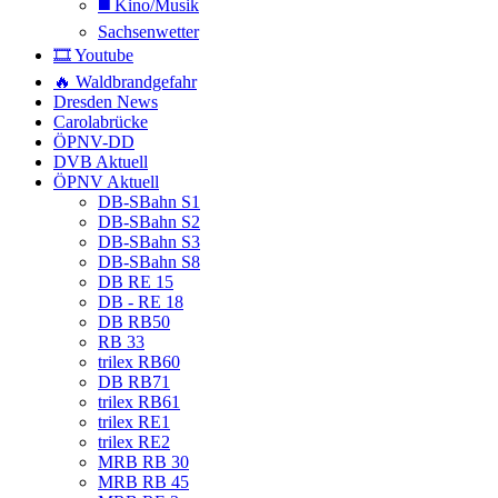
◼️ Kino/Musik
Sachsenwetter
🎞️ Youtube
🔥 Waldbrandgefahr
Dresden News
Carolabrücke
ÖPNV-DD
DVB Aktuell
ÖPNV Aktuell
DB-SBahn S1
DB-SBahn S2
DB-SBahn S3
DB-SBahn S8
DB RE 15
DB - RE 18
DB RB50
RB 33
trilex RB60
DB RB71
trilex RB61
trilex RE1
trilex RE2
MRB RB 30
MRB RB 45