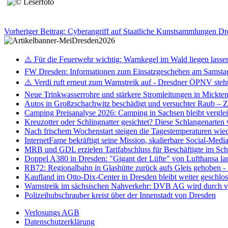
Vorheriger Beitrag: Cyberangriff auf Staatliche Kunstsammlungen D
⚠️ Für die Feuerwehr wichtig: Warnkegel im Wald liegen lasse
FW Dresden: Informationen zum Einsatzgeschehen am Samsta
⚠️ Verdi ruft erneut zum Warnstreik auf - Dresdner ÖPNV steht 
Neue Trinkwasserrohre und stärkere Stromleitungen in Mickten 
Autos in Großzschachwitz beschädigt und versuchter Raub – 
Camping Preisanalyse 2026: Camping in Sachsen bleibt vergle
Kreuzotter oder Schlingnatter gesichtet? Diese Schlangenarten
Nach frischem Wochenstart steigen die Tagestemperaturen wieder
InternetFame bekräftigt seine Mission, skalierbare Social-Med
MRB und GDL erzielen Tarifabschluss für Beschäftigte im S
Doppel A380 in Dresden: "Gigant der Lüfte" von Lufthansa la
RB72: Regionalbahn in Glashütte zurück aufs Gleis gehoben 
Kaufland im Otto-Dix-Center in Dresden bleibt weiter geschlo
Warnstreik im sächsischen Nahverkehr: DVB AG wird durch ve
Polizeihubschrauber kreist über der Innenstadt von Dresden
Verlosungs AGB
Datenschutzerklärung