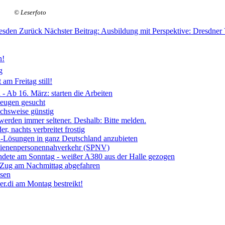
© Leserfoto
resden
Zurück
Nächster Beitrag: Ausbildung mit Perspektive: Dresdner
n!
g
am Freitag still!
- Ab 16. März: starten die Arbeiten
Zeugen gesucht
ichsweise günstig
 werden immer seltener. Deshalb: Bitte melden.
, nachts verbreitet frostig
ia-Lösungen in ganz Deutschland anzubieten
chienenpersonennahverkehr (SPNV)
ndete am Sonntag - weißer A380 aus der Halle gezogen
- Zug am Nachmittag abgefahren
ssen
r.di am Montag bestreikt!