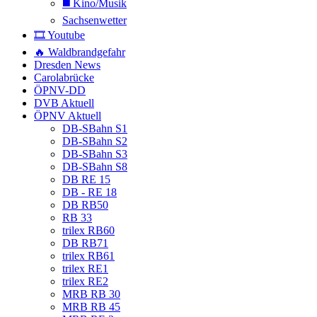
◼️ Kino/Musik
Sachsenwetter
🎞️ Youtube
🔥 Waldbrandgefahr
Dresden News
Carolabrücke
ÖPNV-DD
DVB Aktuell
ÖPNV Aktuell
DB-SBahn S1
DB-SBahn S2
DB-SBahn S3
DB-SBahn S8
DB RE 15
DB - RE 18
DB RB50
RB 33
trilex RB60
DB RB71
trilex RB61
trilex RE1
trilex RE2
MRB RB 30
MRB RB 45