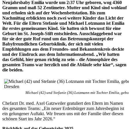
Neujahrsbaby Emilia wurde um 2:37 Uhr geboren, wog 4360
Gramm und maß 52 Zentimeter. Mutter und Kind sind wohlauf
und erholen sich auf der Wochenbettstation. Bis zum
Nachmittag erblickten noch zwei weitere Kinder das Licht der
Welt. Für die Eltern Stefanie und Michael Lotzmann ist Emilia
ihr erstes gemeinsames Kind. Sie hatten sich bewusst für eine
Geburt im St. Joseph-Stift entschieden. Ausschlaggebend war
für sie der gute Ruf rund um das Betreuungskonzept der
Babyfreundlichen Geburtsklinik, der sich mit vielen
Empfehlungen aus dem Freundes- und Bekanntenkreis deckte
und der Eindruck aus dem Informationsabend. „Wir hatten
das Gefühl, hier genau richtig zu sein – die Atmosphäre des
gesamten Teams war herzlich und die Abläufe sehr klar“, sagen
die beiden.
Michael (42) und Stefanie (36) Lotzmann mit Tochter Emilia, gebo
Chefarzt Dr. med. Axel Gatzweiler gratuliert den Eltern im Namen
des gesamten Teams: „Ein neuer Erdenbürger zum Jahresbeginn ist
ein gelungener Auftakt. Wir freuen uns mit der Familie über diesen
schönen Start ins Jahr 2026.“
Rückblick auf das Geburtsjahr 2025