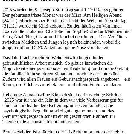
2025 wurden im St. Joseph-Stift insgesamt 1.130 Babys geboren.
Der geburtenstärkste Monat war der März. Am Heiligen Abend
(24.12.) erblickten vier Kinder das Licht der Welt, am Silvestertag
(31.12.) wurde ein Kind geboren. Zu den häufigsten Vornamen
2025 zählten Johanna, Charlotte und Sophie/Sofie für Mädchen und
Elias, Noah/Noa, Oskar und Liam bei den Jungen. Das Verhältnis
zwischen Mädchen und Jungen lag nah beieinander, wobei die
Jungen mit rund 52% Anteil knapp die Nase vorn hatten.
Das Jahr brachte mehrere Weiterentwicklungen in der
geburtshilflichen Arbeit mit sich. So gibt es inzwischen die
Möglichkeit einer psychologischen Begleitung rund um die Geburt,
die Familien in besonderen Situationen noch besser unterstützt.
Zudem wird allen Frauen ein Geburtsnachgespräch angeboten – ein
Raum, um Erlebtes zu reflektieren und offene Fragen zu klären.
Hebamme Anna-Josefine Klopsch sieht darin wichtige Schritte:
„2025 war für uns ein Jahr, in dem wir viele Verbesserungen für
eine noch individuellere Betreuung umsetzen konnten. Die
psychologische Begleitung wird gut angenommen, und das
Geburtsnachgespräch schafft einen geschützten Rahmen für
Themen, die ansonsten leicht untergehen.“
Bereits etabliert ist außerdem die 1:1-Betreuung unter der Geburt,