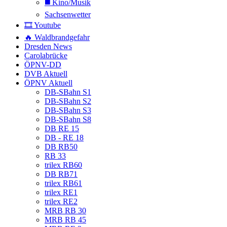
◼️ Kino/Musik
Sachsenwetter
🎞️ Youtube
🔥 Waldbrandgefahr
Dresden News
Carolabrücke
ÖPNV-DD
DVB Aktuell
ÖPNV Aktuell
DB-SBahn S1
DB-SBahn S2
DB-SBahn S3
DB-SBahn S8
DB RE 15
DB - RE 18
DB RB50
RB 33
trilex RB60
DB RB71
trilex RB61
trilex RE1
trilex RE2
MRB RB 30
MRB RB 45