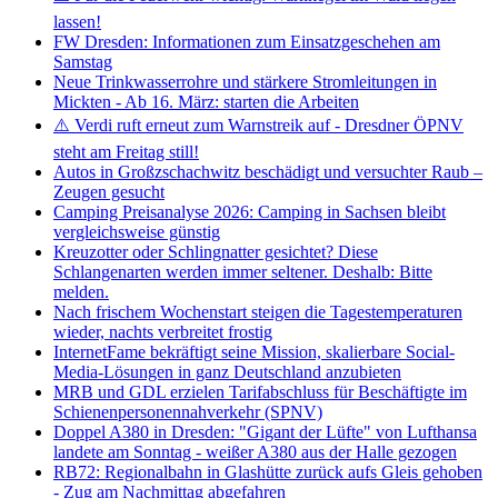
lassen!
FW Dresden: Informationen zum Einsatzgeschehen am
Samstag
Neue Trinkwasserrohre und stärkere Stromleitungen in
Mickten - Ab 16. März: starten die Arbeiten
⚠️ Verdi ruft erneut zum Warnstreik auf - Dresdner ÖPNV
steht am Freitag still!
Autos in Großzschachwitz beschädigt und versuchter Raub –
Zeugen gesucht
Camping Preisanalyse 2026: Camping in Sachsen bleibt
vergleichsweise günstig
Kreuzotter oder Schlingnatter gesichtet? Diese
Schlangenarten werden immer seltener. Deshalb: Bitte
melden.
Nach frischem Wochenstart steigen die Tagestemperaturen
wieder, nachts verbreitet frostig
InternetFame bekräftigt seine Mission, skalierbare Social-
Media-Lösungen in ganz Deutschland anzubieten
MRB und GDL erzielen Tarifabschluss für Beschäftigte im
Schienenpersonennahverkehr (SPNV)
Doppel A380 in Dresden: "Gigant der Lüfte" von Lufthansa
landete am Sonntag - weißer A380 aus der Halle gezogen
RB72: Regionalbahn in Glashütte zurück aufs Gleis gehoben
- Zug am Nachmittag abgefahren