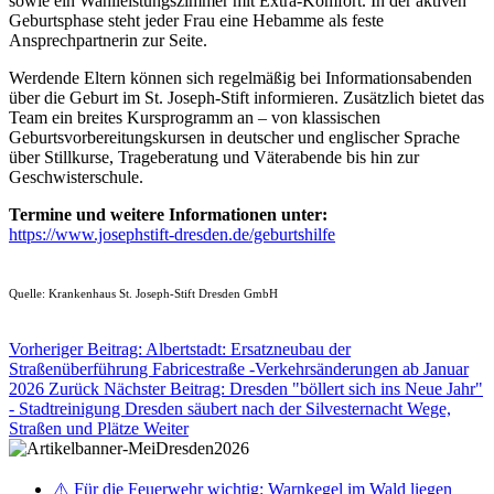
sowie ein Wahlleistungszimmer mit Extra-Komfort. In der aktiven
Geburtsphase steht jeder Frau eine Hebamme als feste
Ansprechpartnerin zur Seite.
Werdende Eltern können sich regelmäßig bei Informationsabenden
über die Geburt im St. Joseph-Stift informieren. Zusätzlich bietet das
Team ein breites Kursprogramm an – von klassischen
Geburtsvorbereitungskursen in deutscher und englischer Sprache
über Stillkurse, Trageberatung und Väterabende bis hin zur
Geschwisterschule.
Termine und weitere Informationen unter:
https://www.josephstift-dresden.de/geburtshilfe
Quelle: Krankenhaus St. Joseph-Stift Dresden GmbH
Vorheriger Beitrag: Albertstadt: Ersatzneubau der
Straßenüberführung Fabricestraße -Verkehrsänderungen ab Januar
2026
Zurück
Nächster Beitrag: Dresden "böllert sich ins Neue Jahr"
- Stadtreinigung Dresden säubert nach der Silvesternacht Wege,
Straßen und Plätze
Weiter
⚠️ Für die Feuerwehr wichtig: Warnkegel im Wald liegen