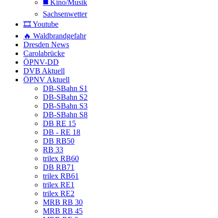
◼️ Kino/Musik
Sachsenwetter
🎞️ Youtube
🔥 Waldbrandgefahr
Dresden News
Carolabrücke
ÖPNV-DD
DVB Aktuell
ÖPNV Aktuell
DB-SBahn S1
DB-SBahn S2
DB-SBahn S3
DB-SBahn S8
DB RE 15
DB - RE 18
DB RB50
RB 33
trilex RB60
DB RB71
trilex RB61
trilex RE1
trilex RE2
MRB RB 30
MRB RB 45