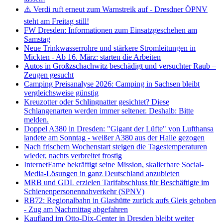
⚠️ Verdi ruft erneut zum Warnstreik auf - Dresdner ÖPNV
steht am Freitag still!
FW Dresden: Informationen zum Einsatzgeschehen am
Samstag
Neue Trinkwasserrohre und stärkere Stromleitungen in
Mickten - Ab 16. März: starten die Arbeiten
Autos in Großzschachwitz beschädigt und versuchter Raub –
Zeugen gesucht
Camping Preisanalyse 2026: Camping in Sachsen bleibt
vergleichsweise günstig
Kreuzotter oder Schlingnatter gesichtet? Diese
Schlangenarten werden immer seltener. Deshalb: Bitte
melden.
Doppel A380 in Dresden: "Gigant der Lüfte" von Lufthansa
landete am Sonntag - weißer A380 aus der Halle gezogen
Nach frischem Wochenstart steigen die Tagestemperaturen
wieder, nachts verbreitet frostig
InternetFame bekräftigt seine Mission, skalierbare Social-
Media-Lösungen in ganz Deutschland anzubieten
MRB und GDL erzielen Tarifabschluss für Beschäftigte im
Schienenpersonennahverkehr (SPNV)
RB72: Regionalbahn in Glashütte zurück aufs Gleis gehoben
- Zug am Nachmittag abgefahren
Kaufland im Otto-Dix-Center in Dresden bleibt weiter