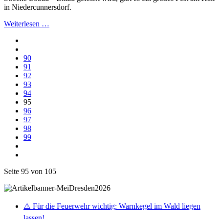
in Niedercunnersdorf.
Weiterlesen …
90
91
92
93
94
95
96
97
98
99
Seite 95 von 105
⚠️ Für die Feuerwehr wichtig: Warnkegel im Wald liegen
lassen!