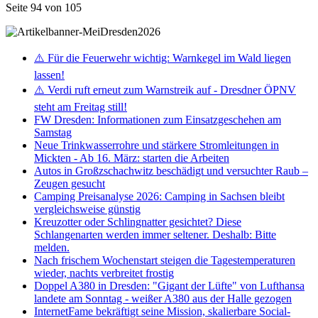
Seite 94 von 105
⚠️ Für die Feuerwehr wichtig: Warnkegel im Wald liegen
lassen!
⚠️ Verdi ruft erneut zum Warnstreik auf - Dresdner ÖPNV
steht am Freitag still!
FW Dresden: Informationen zum Einsatzgeschehen am
Samstag
Neue Trinkwasserrohre und stärkere Stromleitungen in
Mickten - Ab 16. März: starten die Arbeiten
Autos in Großzschachwitz beschädigt und versuchter Raub –
Zeugen gesucht
Camping Preisanalyse 2026: Camping in Sachsen bleibt
vergleichsweise günstig
Kreuzotter oder Schlingnatter gesichtet? Diese
Schlangenarten werden immer seltener. Deshalb: Bitte
melden.
Nach frischem Wochenstart steigen die Tagestemperaturen
wieder, nachts verbreitet frostig
Doppel A380 in Dresden: "Gigant der Lüfte" von Lufthansa
landete am Sonntag - weißer A380 aus der Halle gezogen
InternetFame bekräftigt seine Mission, skalierbare Social-