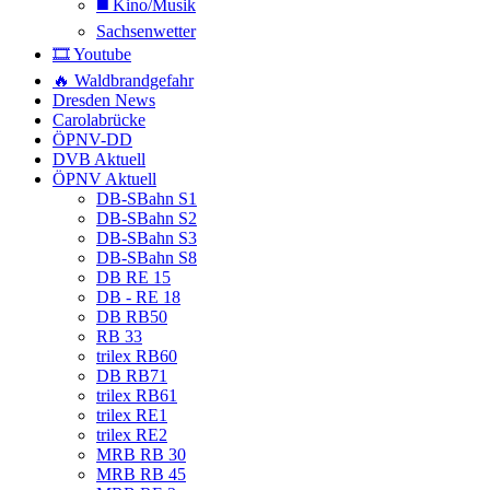
◼️ Kino/Musik
Sachsenwetter
🎞️ Youtube
🔥 Waldbrandgefahr
Dresden News
Carolabrücke
ÖPNV-DD
DVB Aktuell
ÖPNV Aktuell
DB-SBahn S1
DB-SBahn S2
DB-SBahn S3
DB-SBahn S8
DB RE 15
DB - RE 18
DB RB50
RB 33
trilex RB60
DB RB71
trilex RB61
trilex RE1
trilex RE2
MRB RB 30
MRB RB 45