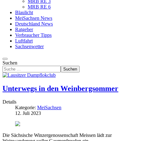
MRB RE 3
MRB RE 6
Blaulicht
MeiSachsen News
Deutschland News
Ratgeber
Verbraucher Tipps
Luftfahrt
Sachsenwetter
Suchen
Suchen
Unterwegs in den Weinbergsommer
Details
Kategorie:
MeiSachsen
12. Juli 2023
Die Sächsische Winzergenossenschaft Meissen lädt zur
Weinwanderung voller Gaumenfreuden ein.