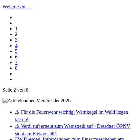
Weiterlesen …
1
2
3
4
5
6
7
8
Seite 2 von 8
⚠️ Für die Feuerwehr wichtig: Warnkegel im Wald liegen
lassen!
⚠️ Verdi ruft erneut zum Warnstreik auf - Dresdner ÖPNV
steht am Freitag still!
FW Dresden: Informationen zum Einsatzgeschehen am