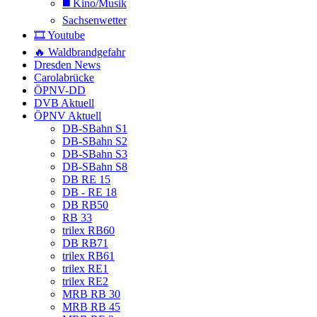
◼️ Kino/Musik
Sachsenwetter
🎞️ Youtube
🔥 Waldbrandgefahr
Dresden News
Carolabrücke
ÖPNV-DD
DVB Aktuell
ÖPNV Aktuell
DB-SBahn S1
DB-SBahn S2
DB-SBahn S3
DB-SBahn S8
DB RE 15
DB - RE 18
DB RB50
RB 33
trilex RB60
DB RB71
trilex RB61
trilex RE1
trilex RE2
MRB RB 30
MRB RB 45