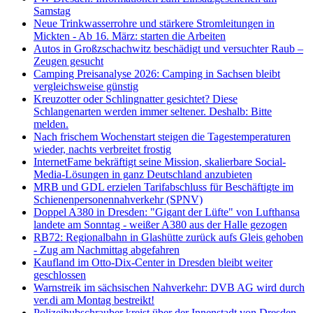
Samstag
Neue Trinkwasserrohre und stärkere Stromleitungen in
Mickten - Ab 16. März: starten die Arbeiten
Autos in Großzschachwitz beschädigt und versuchter Raub –
Zeugen gesucht
Camping Preisanalyse 2026: Camping in Sachsen bleibt
vergleichsweise günstig
Kreuzotter oder Schlingnatter gesichtet? Diese
Schlangenarten werden immer seltener. Deshalb: Bitte
melden.
Nach frischem Wochenstart steigen die Tagestemperaturen
wieder, nachts verbreitet frostig
InternetFame bekräftigt seine Mission, skalierbare Social-
Media-Lösungen in ganz Deutschland anzubieten
MRB und GDL erzielen Tarifabschluss für Beschäftigte im
Schienenpersonennahverkehr (SPNV)
Doppel A380 in Dresden: "Gigant der Lüfte" von Lufthansa
landete am Sonntag - weißer A380 aus der Halle gezogen
RB72: Regionalbahn in Glashütte zurück aufs Gleis gehoben
- Zug am Nachmittag abgefahren
Kaufland im Otto-Dix-Center in Dresden bleibt weiter
geschlossen
Warnstreik im sächsischen Nahverkehr: DVB AG wird durch
ver.di am Montag bestreikt!
Polizeihubschrauber kreist über der Innenstadt von Dresden