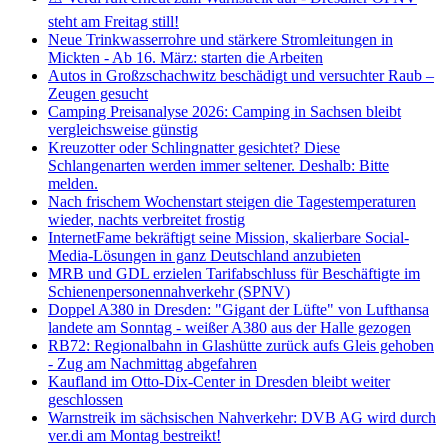
steht am Freitag still!
Neue Trinkwasserrohre und stärkere Stromleitungen in
Mickten - Ab 16. März: starten die Arbeiten
Autos in Großzschachwitz beschädigt und versuchter Raub –
Zeugen gesucht
Camping Preisanalyse 2026: Camping in Sachsen bleibt
vergleichsweise günstig
Kreuzotter oder Schlingnatter gesichtet? Diese
Schlangenarten werden immer seltener. Deshalb: Bitte
melden.
Nach frischem Wochenstart steigen die Tagestemperaturen
wieder, nachts verbreitet frostig
InternetFame bekräftigt seine Mission, skalierbare Social-
Media-Lösungen in ganz Deutschland anzubieten
MRB und GDL erzielen Tarifabschluss für Beschäftigte im
Schienenpersonennahverkehr (SPNV)
Doppel A380 in Dresden: "Gigant der Lüfte" von Lufthansa
landete am Sonntag - weißer A380 aus der Halle gezogen
RB72: Regionalbahn in Glashütte zurück aufs Gleis gehoben
- Zug am Nachmittag abgefahren
Kaufland im Otto-Dix-Center in Dresden bleibt weiter
geschlossen
Warnstreik im sächsischen Nahverkehr: DVB AG wird durch
ver.di am Montag bestreikt!