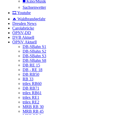
◼️ Kino/Musik
Sachsenwetter
🎞️ Youtube
🔥 Waldbrandgefahr
Dresden News
Carolabrücke
ÖPNV-DD
DVB Aktuell
ÖPNV Aktuell
DB-SBahn S1
DB-SBahn S2
DB-SBahn S3
DB-SBahn S8
DB RE 15
DB - RE 18
DB RB50
RB 33
trilex RB60
DB RB71
trilex RB61
trilex RE1
trilex RE2
MRB RB 30
MRB RB 45