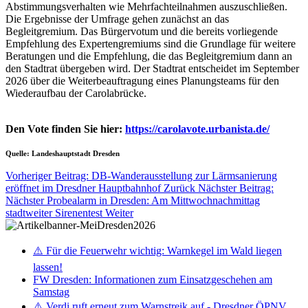
Abstimmungsverhalten wie Mehrfachteilnahmen auszuschließen.
Die Ergebnisse der Umfrage gehen zunächst an das
Begleitgremium. Das Bürgervotum und die bereits vorliegende
Empfehlung des Expertengremiums sind die Grundlage für weitere
Beratungen und die Empfehlung, die das Begleitgremium dann an
den Stadtrat übergeben wird. Der Stadtrat entscheidet im September
2026 über die Weiterbeauftragung eines Planungsteams für den
Wiederaufbau der Carolabrücke.
Den Vote finden Sie hier:
https://carolavote.urbanista.de/
Quelle: Landeshauptstadt Dresden
Vorheriger Beitrag: DB-Wanderausstellung zur Lärmsanierung
eröffnet im Dresdner Hauptbahnhof
Zurück
Nächster Beitrag:
Nächster Probealarm in Dresden: Am Mittwochnachmittag
stadtweiter Sirenentest
Weiter
⚠️ Für die Feuerwehr wichtig: Warnkegel im Wald liegen
lassen!
FW Dresden: Informationen zum Einsatzgeschehen am
Samstag
⚠️ Verdi ruft erneut zum Warnstreik auf - Dresdner ÖPNV