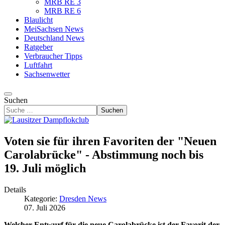
MRB RE 3
MRB RE 6
Blaulicht
MeiSachsen News
Deutschland News
Ratgeber
Verbraucher Tipps
Luftfahrt
Sachsenwetter
Suchen
Suchen
Voten sie für ihren Favoriten der "Neuen
Carolabrücke" - Abstimmung noch bis
19. Juli möglich
Details
Kategorie:
Dresden News
07. Juli 2026
Welcher Entwurf für die neue Carolabrücke ist der Favorit der