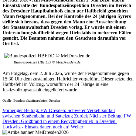
Einsatzkräfte der Bundespolizeiinspektion Dresden im Bereich
des Dresdner Hauptbahnhofs einen per Haftbefehl gesuchten
Mann festgenommen. Bei der Kontrolle des 24-jährigen Syrers
stellte sich heraus, dass gegen den Mann eine Ausschreibung
der Staatsanwaltschaft Dresden vorlag. Er wurde mit einem
Untersuchungshaftbefehl wegen Diebstahls in mehreren Fällen
gesucht. Die Beamten nahmen den Gesuchten daraufhin vor
Ort fest.
Bundespolizei HBFDD © MeiDresden.de
Am Folgetag, dem 2. Juli 2026, wurde der Festgenommene gegen
15:30 Uhr dem zuständigen Haftrichter vorgeführt. Dieser setzte den
Haftbefehl in Vollzug, woraufhin der 24-Jährige in eine
Justizvollzugsanstalt eingeliefert wurde
Quelle: Bundespolizeiinspektion Dresden
Vorheriger Beitrag: FW Dresden: Schwerer Verkehrsunfall
zwischen Straßenbahn und Sattelzug
Zurück
Nächster Beitrag: FW
Dresden: Großbrand in einem Recyclingbetrieb in Dresden-
Lockwitz - Einsatz dauert noch an!
Weiter