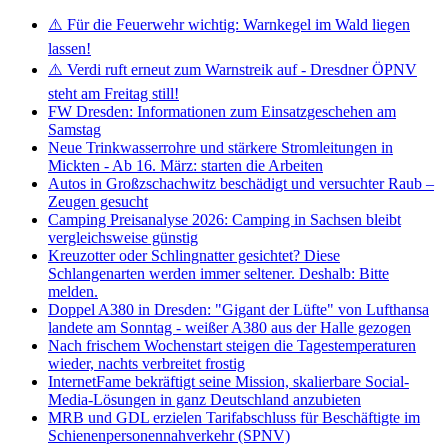
⚠️ Für die Feuerwehr wichtig: Warnkegel im Wald liegen
lassen!
⚠️ Verdi ruft erneut zum Warnstreik auf - Dresdner ÖPNV
steht am Freitag still!
FW Dresden: Informationen zum Einsatzgeschehen am
Samstag
Neue Trinkwasserrohre und stärkere Stromleitungen in
Mickten - Ab 16. März: starten die Arbeiten
Autos in Großzschachwitz beschädigt und versuchter Raub –
Zeugen gesucht
Camping Preisanalyse 2026: Camping in Sachsen bleibt
vergleichsweise günstig
Kreuzotter oder Schlingnatter gesichtet? Diese
Schlangenarten werden immer seltener. Deshalb: Bitte
melden.
Doppel A380 in Dresden: "Gigant der Lüfte" von Lufthansa
landete am Sonntag - weißer A380 aus der Halle gezogen
Nach frischem Wochenstart steigen die Tagestemperaturen
wieder, nachts verbreitet frostig
InternetFame bekräftigt seine Mission, skalierbare Social-
Media-Lösungen in ganz Deutschland anzubieten
MRB und GDL erzielen Tarifabschluss für Beschäftigte im
Schienenpersonennahverkehr (SPNV)