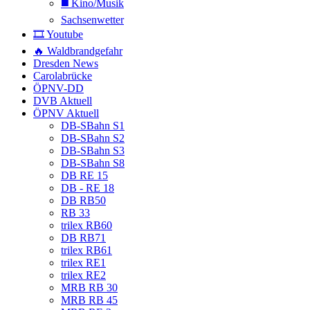
◼️ Kino/Musik
Sachsenwetter
🎞️ Youtube
🔥 Waldbrandgefahr
Dresden News
Carolabrücke
ÖPNV-DD
DVB Aktuell
ÖPNV Aktuell
DB-SBahn S1
DB-SBahn S2
DB-SBahn S3
DB-SBahn S8
DB RE 15
DB - RE 18
DB RB50
RB 33
trilex RB60
DB RB71
trilex RB61
trilex RE1
trilex RE2
MRB RB 30
MRB RB 45