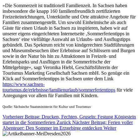
»Die Sommerzeit ist traditionell Familienzeit. In Sachsen haben
insbesondere die knapp 160 familienfreundlich zertifizierten
Freizeiteinrichtungen, Unterkünfte und Orte attraktive Angebote für
Familien zusammengestellt. Um sowohl Einheimische als auch
Gäste für einen Urlaub in Sachsen zu inspirieren, haben wir auf
unserer eigens eingerichteten Internetseite ‚Sommerferientipps in
Sachsen‘ eine vielfältige Auswahl an Urlaubs- und Ausflugstipps
gebündelt. Das Spektrum reicht von kindgerechten Stadtführungen
und Museumsbesuchen über Erlebnisse auf Schlössern und Burgen
sowie in der Natur bis hin zu Attraktionen in Freizeit- und
Erlebnisparks und Ausflügen in die Sommerfrische der
Mittelgebirge«, sagt Veronika Hiebl, Geschäftsführerin der
Tourismus Marketing Gesellschaft Sachsen mbH. So genüge ein
Klick auf Sommerferientipps in Sachsen unter dem Link
https://www.sachsen-
tourismus.de/erlebnisse/familienurlaub/sommerferientipps
für viele
Anregungen vor allem für Familien mit Kindern.
Quelle: Sächsische Staatsministerin für Kultur und Tourismus
Vorheriger Beitrag: Drucken, Fechten, Gruseln: Festung Königstein
startet in die Sommerferien
Zurück
Nächster Beitrag: Ferien voller
Abenteuer: Den Sommer im Erzgebirge entdecken
Weiter