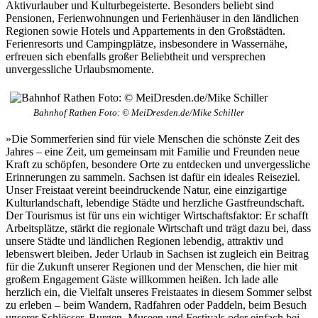
Aktivurlauber und Kulturbegeisterte. Besonders beliebt sind
Pensionen, Ferienwohnungen und Ferienhäuser in den ländlichen
Regionen sowie Hotels und Appartements in den Großstädten.
Ferienresorts und Campingplätze, insbesondere in Wassernähe,
erfreuen sich ebenfalls großer Beliebtheit und versprechen
unvergessliche Urlaubsmomente.
Bahnhof Rathen Foto: © MeiDresden.de/Mike Schiller
»Die Sommerferien sind für viele Menschen die schönste Zeit des
Jahres – eine Zeit, um gemeinsam mit Familie und Freunden neue
Kraft zu schöpfen, besondere Orte zu entdecken und unvergessliche
Erinnerungen zu sammeln. Sachsen ist dafür ein ideales Reiseziel.
Unser Freistaat vereint beeindruckende Natur, eine einzigartige
Kulturlandschaft, lebendige Städte und herzliche Gastfreundschaft.
Der Tourismus ist für uns ein wichtiger Wirtschaftsfaktor: Er schafft
Arbeitsplätze, stärkt die regionale Wirtschaft und trägt dazu bei, dass
unsere Städte und ländlichen Regionen lebendig, attraktiv und
lebenswert bleiben. Jeder Urlaub in Sachsen ist zugleich ein Beitrag
für die Zukunft unserer Regionen und der Menschen, die hier mit
großem Engagement Gäste willkommen heißen. Ich lade alle
herzlich ein, die Vielfalt unseres Freistaates in diesem Sommer selbst
zu erleben – beim Wandern, Radfahren oder Paddeln, beim Besuch
unserer Schlösser, Burgen, Museen und Festivals oder einfach bei