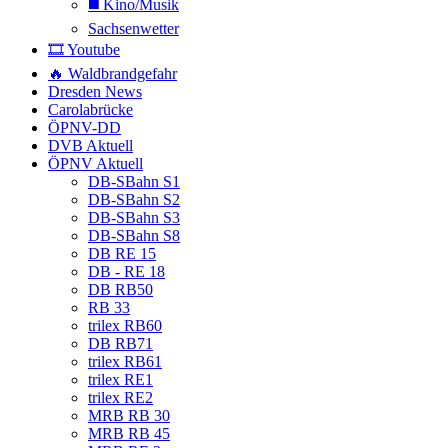
◼️ Kino/Musik
Sachsenwetter
🎞️ Youtube
🔥 Waldbrandgefahr
Dresden News
Carolabrücke
ÖPNV-DD
DVB Aktuell
ÖPNV Aktuell
DB-SBahn S1
DB-SBahn S2
DB-SBahn S3
DB-SBahn S8
DB RE 15
DB - RE 18
DB RB50
RB 33
trilex RB60
DB RB71
trilex RB61
trilex RE1
trilex RE2
MRB RB 30
MRB RB 45