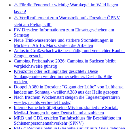
⚠️ Für die Feuerwehr wichtig: Warnkegel im Wald liegen
lassen!
⚠️ Verdi ruft erneut zum Warnstreik auf - Dresdner ÖPNV
steht am Freitag still!
FW Dresden: Informationen zum Einsatzgeschehen am
Samstag
Neue Trinkwasserrohre und stärkere Stromleitungen in
Mickten - Ab 16. März: starten die Arbeiten
Autos in Großzschachwitz beschädigt und versuchter Raub –
Zeugen gesucht
Camping Preisanalyse 2026: Camping in Sachsen bleibt
vergleichsweise günstig
Kreuzotter oder Schlingnatter gesichtet? Diese
Schlangenarten werden immer seltener. Deshalb: Bitte
melden.
Doppel A380 in Dresden: "Gigant der Lüfte" von Lufthansa
landete am Sonntag - weißer A380 aus der Halle gezogen
Nach frischem Wochenstart steigen die Tagestemperaturen
wieder, nachts verbreitet frostig
InternetFame bekräftigt seine Mission, skalierbare Social-
Media-Lösungen in ganz Deutschland anzubieten
MRB und GDL erzielen Tarifabschluss für Beschäftigte im
Schienenpersonennahverkehr (SPNV)
RB72: Regionalbahn in Glashütte zurück aufs Gleis gehoben