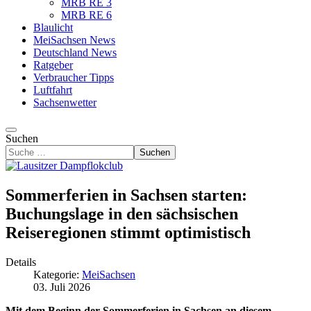
MRB RE 3
MRB RE 6
Blaulicht
MeiSachsen News
Deutschland News
Ratgeber
Verbraucher Tipps
Luftfahrt
Sachsenwetter
Suchen
Suchen
Sommerferien in Sachsen starten:
Buchungslage in den sächsischen
Reiseregionen stimmt optimistisch
Details
Kategorie:
MeiSachsen
03. Juli 2026
Mit dem Beginn der Sommerferien in Sachsen an diesem