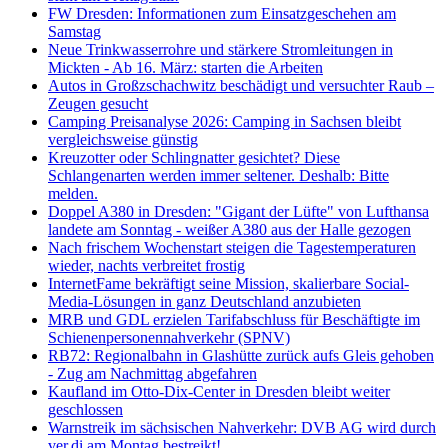
FW Dresden: Informationen zum Einsatzgeschehen am
Samstag
Neue Trinkwasserrohre und stärkere Stromleitungen in
Mickten - Ab 16. März: starten die Arbeiten
Autos in Großzschachwitz beschädigt und versuchter Raub –
Zeugen gesucht
Camping Preisanalyse 2026: Camping in Sachsen bleibt
vergleichsweise günstig
Kreuzotter oder Schlingnatter gesichtet? Diese
Schlangenarten werden immer seltener. Deshalb: Bitte
melden.
Doppel A380 in Dresden: "Gigant der Lüfte" von Lufthansa
landete am Sonntag - weißer A380 aus der Halle gezogen
Nach frischem Wochenstart steigen die Tagestemperaturen
wieder, nachts verbreitet frostig
InternetFame bekräftigt seine Mission, skalierbare Social-
Media-Lösungen in ganz Deutschland anzubieten
MRB und GDL erzielen Tarifabschluss für Beschäftigte im
Schienenpersonennahverkehr (SPNV)
RB72: Regionalbahn in Glashütte zurück aufs Gleis gehoben
- Zug am Nachmittag abgefahren
Kaufland im Otto-Dix-Center in Dresden bleibt weiter
geschlossen
Warnstreik im sächsischen Nahverkehr: DVB AG wird durch
ver.di am Montag bestreikt!