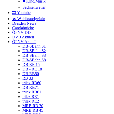
◼️ Kino/Musik
Sachsenwetter
🎞️ Youtube
🔥 Waldbrandgefahr
Dresden News
Carolabrücke
ÖPNV-DD
DVB Aktuell
ÖPNV Aktuell
DB-SBahn S1
DB-SBahn S2
DB-SBahn S3
DB-SBahn S8
DB RE 15
DB - RE 18
DB RB50
RB 33
trilex RB60
DB RB71
trilex RB61
trilex RE1
trilex RE2
MRB RB 30
MRB RB 45