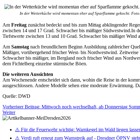
In der Wetterküche wird momentan eher auf Sparflamme gekocht. Foto
Am
Freitag
zunächst bedeckt und bis zum Mittag abklingender Rege
zwischen 14 und 17 Grad. Schwacher bis mäßiger Südwestwind.In de
Tiefstwerte zwischen 13 und 10 Grad. Schwacher bis mäßiger Wind a
Am
Samstag
nach freundlichem Beginn Ausbildung zahlreicher Quell
Mäßiger, vorübergehend frischer West- bis Nordwestwind. Zeitweise
Schwacher bis mäßiger, im Bergland noch frischer Wind aus Nordwes
dem Fichtelberg einzelne stürmische Böen.
Die weiteren Aussichten
Am Wochenende entscheidet sich dann, wohin die Reise in der kommend
ausgeschlossen. Andere Modelle sehen eine moderate Erwärmung. Das
Quelle: DWD
Vorheriger Beitrag: Mittwoch noch wechselhaft, ab Donnerstag Som
Weiter
⚠️ Für die Feuerwehr wichtig: Warnkegel im Wald liegen lasse
⚠️ Verdi ruft erneut zum Warnstreik auf - Dresdner ÖPNV steht 