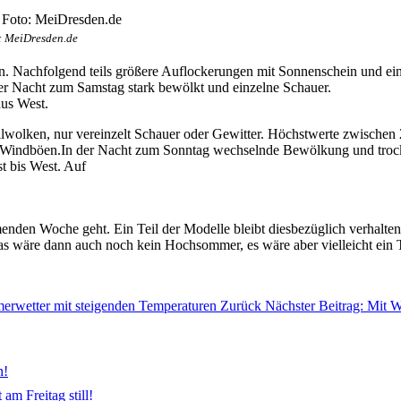
: MeiDresden.de
n. Nachfolgend teils größere Auflockerungen mit Sonnenschein und ei
r Nacht zum Samstag stark bewölkt und einzelne Schauer.
us West.
wolken, nur vereinzelt Schauer oder Gewitter. Höchstwerte zwischen 2
 Windböen.In der Nacht zum Sonntag wechselnde Bewölkung und trocke
t bis West. Auf
en Woche geht. Ein Teil der Modelle bleibt diesbezüglich verhalten, s
 wäre dann auch noch kein Hochsommer, es wäre aber vielleicht ein T
merwetter mit steigenden Temperaturen
Zurück
Nächster Beitrag: Mit 
n!
am Freitag still!