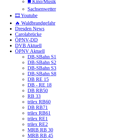
◼️ Kino/Musik
Sachsenwetter
🎞️ Youtube
🔥 Waldbrandgefahr
Dresden News
Carolabrücke
ÖPNV-DD
DVB Aktuell
ÖPNV Aktuell
DB-SBahn S1
DB-SBahn S2
DB-SBahn S3
DB-SBahn S8
DB RE 15
DB - RE 18
DB RB50
RB 33
trilex RB60
DB RB71
trilex RB61
trilex RE1
trilex RE2
MRB RB 30
MRB RB 45