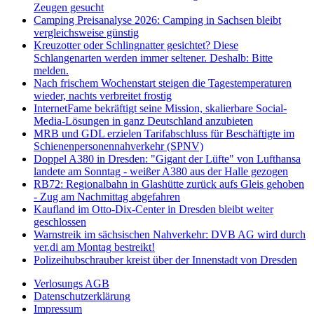
Zeugen gesucht
Camping Preisanalyse 2026: Camping in Sachsen bleibt
vergleichsweise günstig
Kreuzotter oder Schlingnatter gesichtet? Diese
Schlangenarten werden immer seltener. Deshalb: Bitte
melden.
Nach frischem Wochenstart steigen die Tagestemperaturen
wieder, nachts verbreitet frostig
InternetFame bekräftigt seine Mission, skalierbare Social-
Media-Lösungen in ganz Deutschland anzubieten
MRB und GDL erzielen Tarifabschluss für Beschäftigte im
Schienenpersonennahverkehr (SPNV)
Doppel A380 in Dresden: "Gigant der Lüfte" von Lufthansa
landete am Sonntag - weißer A380 aus der Halle gezogen
RB72: Regionalbahn in Glashütte zurück aufs Gleis gehoben
- Zug am Nachmittag abgefahren
Kaufland im Otto-Dix-Center in Dresden bleibt weiter
geschlossen
Warnstreik im sächsischen Nahverkehr: DVB AG wird durch
ver.di am Montag bestreikt!
Polizeihubschrauber kreist über der Innenstadt von Dresden
Verlosungs AGB
Datenschutzerklärung
Impressum