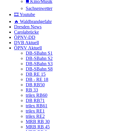
◼️ Kino/Musik
Sachsenwetter
🎞️ Youtube
🔥 Waldbrandgefahr
Dresden News
Carolabrücke
ÖPNV-DD
DVB Aktuell
ÖPNV Aktuell
DB-SBahn S1
DB-SBahn S2
DB-SBahn S3
DB-SBahn S8
DB RE 15
DB - RE 18
DB RB50
RB 33
trilex RB60
DB RB71
trilex RB61
trilex RE1
trilex RE2
MRB RB 30
MRB RB 45