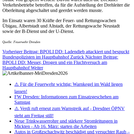
Verkehrsbetriebe betroffen, da für die Aufstellung der Drehleiter die
Oberleitung abgeschaltet und geerdet werden musste.
Im Einsatz waren 30 Kräfte der Feuer- und Rettungswachen
Übigau, Albertstadt und Altstadt, der Rettungswache Neustadt
sowie der B-Dienst und der U-Dienst.
Quelle: Feuerwehr Dresden
Vorheriger Beitrag: BPOLI DD: Ladendieb attackiert und bespuckt
Bundespolizisten im Hauptbahnhof
Zurück
Nächster Beitrag:
BPOLI DD: Messer, Drogen und ein Fluchtversuch am
Hauptbahnhof
Weiter
⚠️ Für die Feuerwehr wichtig: Warnkegel im Wald liegen
lassen!
FW Dresden: Informationen zum Einsatzgeschehen am
Samstag
⚠️ Verdi ruft erneut zum Warnstreik auf - Dresdner ÖPNV
steht am Freitag still!
Neue Trinkwasserrohre und stärkere Stromleitungen in
Mickten - Ab 16. März: starten die Arbeiten
Autos in Großzschachwitz beschädigt und versuchter Raub –