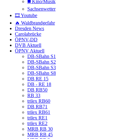
◼️ Kino/Musik
Sachsenwetter
🎞️ Youtube
🔥 Waldbrandgefahr
Dresden News
Carolabrücke
ÖPNV-DD
DVB Aktuell
ÖPNV Aktuell
DB-SBahn S1
DB-SBahn S2
DB-SBahn S3
DB-SBahn S8
DB RE 15
DB - RE 18
DB RB50
RB 33
trilex RB60
DB RB71
trilex RB61
trilex RE1
trilex RE2
MRB RB 30
MRB RB 45