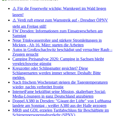
⚠️ Für die Feuerwehr wichtig: Warnkegel im Wald liegen
lassen!
⚠️ Verdi ruft erneut zum Warnstreik auf - Dresdner ÖPNV
steht am Freitag still!
FW Dresden: Informationen zum Einsatzgeschehen am
Samstag
Neue Trinkwasserrohre und stärkere Stromleitungen in
Mickten - Ab 16. März: starten die Arbeiten
Autos in Großzschachwitz beschädigt und versuchter Raub –
Zeugen gesucht
Camping Preisanalyse 2026: Camping in Sachsen bleibt
vergleichsweise günstig
Kreuzotter oder Schlingnatter gesichtet? Diese
Schlangenarten werden immer seltener. Deshalb: Bitte
melden.
Nach frischem Wochenstart steigen die Tagestemperaturen
wieder, nachts verbreitet frostig
InternetFame bekräftigt seine Mission, skalierbare Social-
Media-Lösungen in ganz Deutschland anzubieten
Doppel A380 in Dresden: "Gigant der Lüfte" von Lufthansa
landete am Sonntag - weißer A380 aus der Halle gezogen
MRB und GDL erzielen Tarifabschluss für Beschäftigte im
Schienenpersonennahverkehr (SPNV)