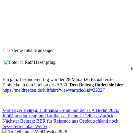
Externe Inhalte anzeigen
F
Ein ganz besonderer Tag war der 28.Mai.2026 Es gab erste
Einblicke in den Umbau des A380.
Den Beitrag finden sie hier
:
https://meidresden.de/luftfahrt?view=article&id=22227
Vorheriger Beitrag: Lufthansa Group auf der ILA Berlin 2026:
Jubiläumsflugzeug und Lufthansa Technik Defense
Zurück
Nächster Beitrag: BER für Reisende aus Ostdeutschland noch
besser erreichbar
Weiter