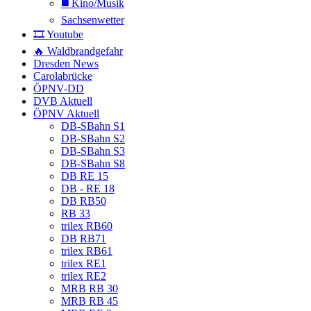
◼️ Kino/Musik
Sachsenwetter
🎞️ Youtube
🔥 Waldbrandgefahr
Dresden News
Carolabrücke
ÖPNV-DD
DVB Aktuell
ÖPNV Aktuell
DB-SBahn S1
DB-SBahn S2
DB-SBahn S3
DB-SBahn S8
DB RE 15
DB - RE 18
DB RB50
RB 33
trilex RB60
DB RB71
trilex RB61
trilex RE1
trilex RE2
MRB RB 30
MRB RB 45