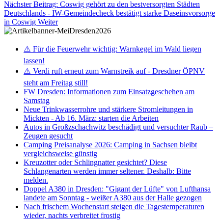
Nächster Beitrag: Coswig gehört zu den bestversorgten Städten
Deutschlands - IW-Gemeindecheck bestätigt starke Daseinsvorsorge
in Coswig
Weiter
⚠️ Für die Feuerwehr wichtig: Warnkegel im Wald liegen
lassen!
⚠️ Verdi ruft erneut zum Warnstreik auf - Dresdner ÖPNV
steht am Freitag still!
FW Dresden: Informationen zum Einsatzgeschehen am
Samstag
Neue Trinkwasserrohre und stärkere Stromleitungen in
Mickten - Ab 16. März: starten die Arbeiten
Autos in Großzschachwitz beschädigt und versuchter Raub –
Zeugen gesucht
Camping Preisanalyse 2026: Camping in Sachsen bleibt
vergleichsweise günstig
Kreuzotter oder Schlingnatter gesichtet? Diese
Schlangenarten werden immer seltener. Deshalb: Bitte
melden.
Doppel A380 in Dresden: "Gigant der Lüfte" von Lufthansa
landete am Sonntag - weißer A380 aus der Halle gezogen
Nach frischem Wochenstart steigen die Tagestemperaturen
wieder, nachts verbreitet frostig