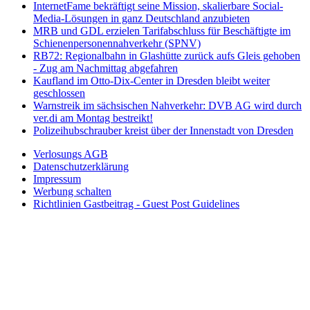
InternetFame bekräftigt seine Mission, skalierbare Social-
Media-Lösungen in ganz Deutschland anzubieten
MRB und GDL erzielen Tarifabschluss für Beschäftigte im
Schienenpersonennahverkehr (SPNV)
RB72: Regionalbahn in Glashütte zurück aufs Gleis gehoben
- Zug am Nachmittag abgefahren
Kaufland im Otto-Dix-Center in Dresden bleibt weiter
geschlossen
Warnstreik im sächsischen Nahverkehr: DVB AG wird durch
ver.di am Montag bestreikt!
Polizeihubschrauber kreist über der Innenstadt von Dresden
Verlosungs AGB
Datenschutzerklärung
Impressum
Werbung schalten
Richtlinien Gastbeitrag - Guest Post Guidelines