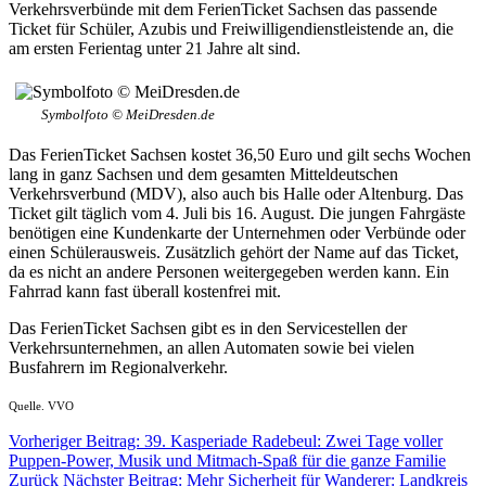
Verkehrsverbünde mit dem FerienTicket Sachsen das passende
Ticket für Schüler, Azubis und Freiwilligendienstleistende an, die
am ersten Ferientag unter 21 Jahre alt sind.
Symbolfoto © MeiDresden.de
Das FerienTicket Sachsen kostet 36,50 Euro und gilt sechs Wochen
lang in ganz Sachsen und dem gesamten Mitteldeutschen
Verkehrsverbund (MDV), also auch bis Halle oder Altenburg. Das
Ticket gilt täglich vom 4. Juli bis 16. August. Die jungen Fahrgäste
benötigen eine Kundenkarte der Unternehmen oder Verbünde oder
einen Schülerausweis. Zusätzlich gehört der Name auf das Ticket,
da es nicht an andere Personen weitergegeben werden kann. Ein
Fahrrad kann fast überall kostenfrei mit.
Das FerienTicket Sachsen gibt es in den Servicestellen der
Verkehrsunternehmen, an allen Automaten sowie bei vielen
Busfahrern im Regionalverkehr.
Quelle. VVO
Vorheriger Beitrag: 39. Kasperiade Radebeul: Zwei Tage voller
Puppen-Power, Musik und Mitmach-Spaß für die ganze Familie
Zurück
Nächster Beitrag: Mehr Sicherheit für Wanderer: Landkreis