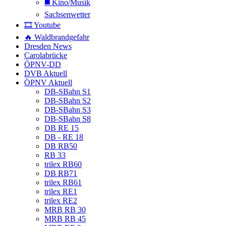
◼️ Kino/Musik
Sachsenwetter
🎞️ Youtube
🔥 Waldbrandgefahr
Dresden News
Carolabrücke
ÖPNV-DD
DVB Aktuell
ÖPNV Aktuell
DB-SBahn S1
DB-SBahn S2
DB-SBahn S3
DB-SBahn S8
DB RE 15
DB - RE 18
DB RB50
RB 33
trilex RB60
DB RB71
trilex RB61
trilex RE1
trilex RE2
MRB RB 30
MRB RB 45