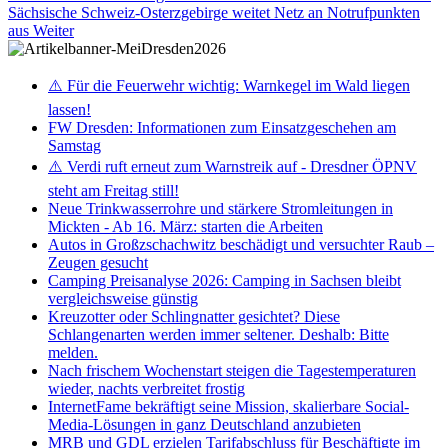
Sächsische Schweiz-Osterzgebirge weitet Netz an Notrufpunkten
aus
Weiter
⚠️ Für die Feuerwehr wichtig: Warnkegel im Wald liegen
lassen!
FW Dresden: Informationen zum Einsatzgeschehen am
Samstag
⚠️ Verdi ruft erneut zum Warnstreik auf - Dresdner ÖPNV
steht am Freitag still!
Neue Trinkwasserrohre und stärkere Stromleitungen in
Mickten - Ab 16. März: starten die Arbeiten
Autos in Großzschachwitz beschädigt und versuchter Raub –
Zeugen gesucht
Camping Preisanalyse 2026: Camping in Sachsen bleibt
vergleichsweise günstig
Kreuzotter oder Schlingnatter gesichtet? Diese
Schlangenarten werden immer seltener. Deshalb: Bitte
melden.
Nach frischem Wochenstart steigen die Tagestemperaturen
wieder, nachts verbreitet frostig
InternetFame bekräftigt seine Mission, skalierbare Social-
Media-Lösungen in ganz Deutschland anzubieten
MRB und GDL erzielen Tarifabschluss für Beschäftigte im