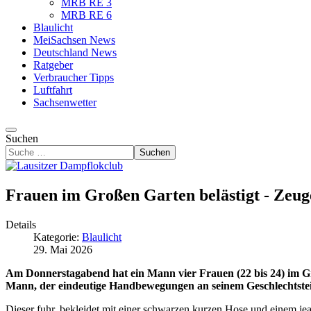
MRB RE 3
MRB RE 6
Blaulicht
MeiSachsen News
Deutschland News
Ratgeber
Verbraucher Tipps
Luftfahrt
Sachsenwetter
Suchen
Suchen
Frauen im Großen Garten belästigt - Zeug
Details
Kategorie:
Blaulicht
29. Mai 2026
Am Donnerstagabend hat ein Mann vier Frauen (22 bis 24) im Gro
Mann, der eindeutige Handbewegungen an seinem Geschlechtsteil
Dieser fuhr, bekleidet mit einer schwarzen kurzen Hose und einem jea