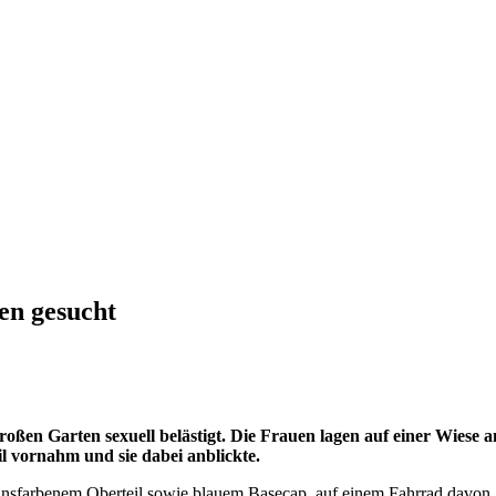
en gesucht
ßen Garten sexuell belästigt. Die Frauen lagen auf einer Wiese a
 vornahm und sie dabei anblickte.
nsfarbenem Oberteil sowie blauem Basecap, auf einem Fahrrad davon, al