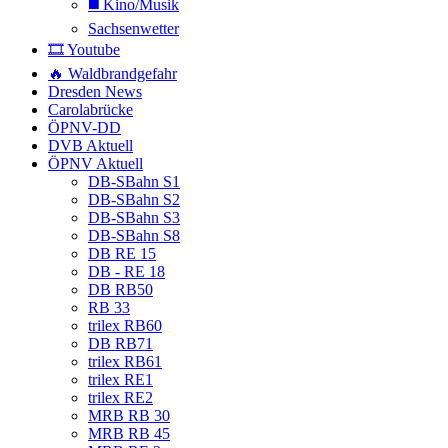
◼️ Kino/Musik
Sachsenwetter
🎞️ Youtube
🔥 Waldbrandgefahr
Dresden News
Carolabrücke
ÖPNV-DD
DVB Aktuell
ÖPNV Aktuell
DB-SBahn S1
DB-SBahn S2
DB-SBahn S3
DB-SBahn S8
DB RE 15
DB - RE 18
DB RB50
RB 33
trilex RB60
DB RB71
trilex RB61
trilex RE1
trilex RE2
MRB RB 30
MRB RB 45