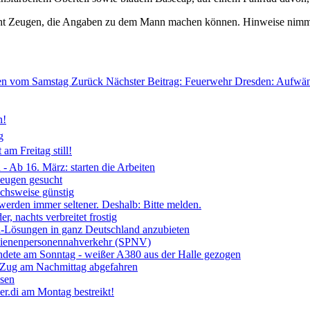
sucht Zeugen, die Angaben zu dem Mann machen können. Hinweise nimm
hen vom Samstag
Zurück
Nächster Beitrag: Feuerwehr Dresden: Aufwänd
n!
g
am Freitag still!
- Ab 16. März: starten die Arbeiten
Zeugen gesucht
ichsweise günstig
 werden immer seltener. Deshalb: Bitte melden.
, nachts verbreitet frostig
ia-Lösungen in ganz Deutschland anzubieten
chienenpersonennahverkehr (SPNV)
ndete am Sonntag - weißer A380 aus der Halle gezogen
- Zug am Nachmittag abgefahren
ssen
r.di am Montag bestreikt!