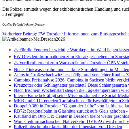
Die Polizei ermittelt wegen der exhibitionistischen Handlung und 
33 entgegen
Quelle: Polizeidirektion Dresden
Vorheriger Beitrag: FW Dresden: Informationen zum Einsatzgesche
⚠️ Für die Feuerwehr wichtig: Warnkegel im Wald liegen lasse
FW Dresden: Informationen zum Einsatzgeschehen am Samsta
⚠️ Verdi ruft erneut zum Warnstreik auf - Dresdner ÖPNV steht 
Neue Trinkwasserrohre und stärkere Stromleitungen in Mickten 
Autos in Großzschachwitz beschädigt und versuchter Raub – 
Camping Preisanalyse 2026: Camping in Sachsen bleibt vergle
Kreuzotter oder Schlingnatter gesichtet? Diese Schlangenarten
Nach frischem Wochenstart steigen die Tagestemperaturen wieder
InternetFame bekräftigt seine Mission, skalierbare Social-Med
MRB und GDL erzielen Tarifabschluss für Beschäftigte im S
Doppel A380 in Dresden: "Gigant der Lüfte" von Lufthansa la
RB72: Regionalbahn in Glashütte zurück aufs Gleis gehoben 
Kaufland im Otto-Dix-Center in Dresden bleibt weiter geschlo
Warnstreik im sächsischen Nahverkehr: DVB AG wird durch ve
Polizeihubschrauber kreist über der Innenstadt von Dresden