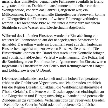
massiv, dass unmittelbar benachbarte Fahrzeuge ebenfalls in Brand
zu geraten drohten. Darüber hinaus brannte unmittelbar vor dem
Wohngebäude, vor dem das Fahrzeug abgestellt war, ein
Müllcontainer. Durch das schnelle Eingreifen der Feuerwehr konnte
ein Übergreifen der Flammen auf weitere Fahrzeuge verhindert
werden. Der brennende Pkw wurde unter Atemschutz mit einem
Strahlrohr sowie Wasser und Löschschaum abgelöscht.
Während des laufenden Einsatzes wurde der Einsatzleitung ein
weiterer Mülltonnenbrand auf der nahegelegenen Schäferstraße
gemeldet. Daraufhin wurde ein Löschfahrzeug aus dem laufenden
Einsatz herausgelöst und zur zweiten Einsatzstelle entsandt. Die
Einsatzkräfte konnten den Brand dort rasch unter Kontrolle bringen
und vollständig ablöschen. Verletzt wurde niemand. Die Polizei hat
die Ermittlungen zur Brandursache aufgenommen. Im Einsatz waren
insgesamt 18 Einsatzkräfte der Feuer- und Rettungswachen Übigau
und Löbtau sowie der U-Dienst.
Die derzeit anhaltende Trockenheit und die hohen Temperaturen
erhöhen die Gefahr von Vegetations- und Waldbränden erheblich.
Für die Region Dresden gilt aktuell die Waldbrandgefahrenstufe 4
("hohe Gefahr"). Die Feuerwehr Dresden appelliert eindringlich an
alle Bürgerinnen und Bürger, umsichtig zu handeln und potenzielle
Zündquellen zu vermeiden. Verhaltenstipps der Feuerwehr Dresden
- Kein offenes Feuer im Wald oder auf trockenen Grünflächen