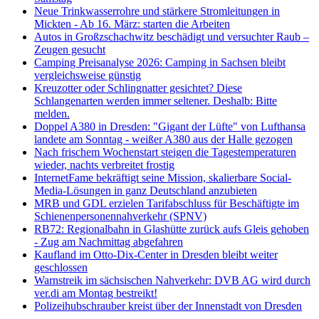
Neue Trinkwasserrohre und stärkere Stromleitungen in
Mickten - Ab 16. März: starten die Arbeiten
Autos in Großzschachwitz beschädigt und versuchter Raub –
Zeugen gesucht
Camping Preisanalyse 2026: Camping in Sachsen bleibt
vergleichsweise günstig
Kreuzotter oder Schlingnatter gesichtet? Diese
Schlangenarten werden immer seltener. Deshalb: Bitte
melden.
Doppel A380 in Dresden: "Gigant der Lüfte" von Lufthansa
landete am Sonntag - weißer A380 aus der Halle gezogen
Nach frischem Wochenstart steigen die Tagestemperaturen
wieder, nachts verbreitet frostig
InternetFame bekräftigt seine Mission, skalierbare Social-
Media-Lösungen in ganz Deutschland anzubieten
MRB und GDL erzielen Tarifabschluss für Beschäftigte im
Schienenpersonennahverkehr (SPNV)
RB72: Regionalbahn in Glashütte zurück aufs Gleis gehoben
- Zug am Nachmittag abgefahren
Kaufland im Otto-Dix-Center in Dresden bleibt weiter
geschlossen
Warnstreik im sächsischen Nahverkehr: DVB AG wird durch
ver.di am Montag bestreikt!
Polizeihubschrauber kreist über der Innenstadt von Dresden