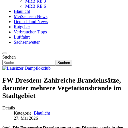
MRB RE 3
MRB RE 6
Blaulicht
MeiSachsen News
Deutschland News
Ratgeber
Verbraucher Tipps
Luftfahrt
Sachsenwetter
Suchen
Suchen
FW Dresden: Zahlreiche Brandeinsätze,
darunter mehrere Vegetationsbrände im
Stadtgebiet
Details
Kategorie:
Blaulicht
27. Mai 2026
(ots)
Die Feuerwehr Dresden musste am Dienstag sowie in der