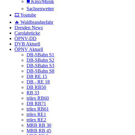
◼️ Kino/Musik
Sachsenwetter
🎞️ Youtube
🔥 Waldbrandgefahr
Dresden News
Carolabrücke
ÖPNV-DD
DVB Aktuell
ÖPNV Aktuell
DB-SBahn S1
DB-SBahn S2
DB-SBahn S3
DB-SBahn S8
DB RE 15
DB - RE 18
DB RB50
RB 33
trilex RB60
DB RB71
trilex RB61
trilex RE1
trilex RE2
MRB RB 30
MRB RB 45