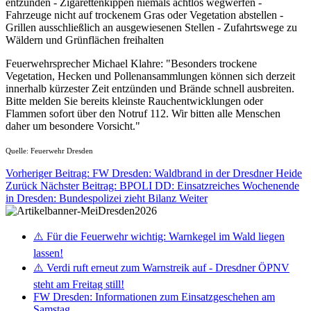
entzünden - Zigarettenkippen niemals achtlos wegwerfen -
Fahrzeuge nicht auf trockenem Gras oder Vegetation abstellen -
Grillen ausschließlich an ausgewiesenen Stellen - Zufahrtswege zu
Wäldern und Grünflächen freihalten
Feuerwehrsprecher Michael Klahre: "Besonders trockene
Vegetation, Hecken und Pollenansammlungen können sich derzeit
innerhalb kürzester Zeit entzünden und Brände schnell ausbreiten.
Bitte melden Sie bereits kleinste Rauchentwicklungen oder
Flammen sofort über den Notruf 112. Wir bitten alle Menschen
daher um besondere Vorsicht."
Quelle: Feuerwehr Dresden
Vorheriger Beitrag: FW Dresden: Waldbrand in der Dresdner Heide
Zurück
Nächster Beitrag: BPOLI DD: Einsatzreiches Wochenende
in Dresden: Bundespolizei zieht Bilanz
Weiter
⚠️ Für die Feuerwehr wichtig: Warnkegel im Wald liegen
lassen!
⚠️ Verdi ruft erneut zum Warnstreik auf - Dresdner ÖPNV
steht am Freitag still!
FW Dresden: Informationen zum Einsatzgeschehen am
Samstag