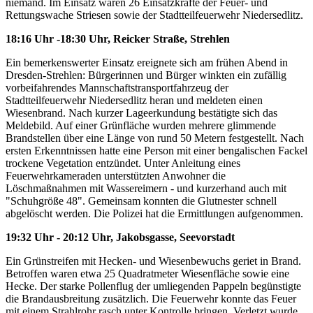
niemand. Im Einsatz waren 26 Einsatzkräfte der Feuer- und
Rettungswache Striesen sowie der Stadtteilfeuerwehr Niedersedlitz.
18:16 Uhr -18:30 Uhr, Reicker Straße, Strehlen
Ein bemerkenswerter Einsatz ereignete sich am frühen Abend in
Dresden-Strehlen: Bürgerinnen und Bürger winkten ein zufällig
vorbeifahrendes Mannschaftstransportfahrzeug der
Stadtteilfeuerwehr Niedersedlitz heran und meldeten einen
Wiesenbrand. Nach kurzer Lageerkundung bestätigte sich das
Meldebild. Auf einer Grünfläche wurden mehrere glimmende
Brandstellen über eine Länge von rund 50 Metern festgestellt. Nach
ersten Erkenntnissen hatte eine Person mit einer bengalischen Fackel
trockene Vegetation entzündet. Unter Anleitung eines
Feuerwehrkameraden unterstützten Anwohner die
Löschmaßnahmen mit Wassereimern - und kurzerhand auch mit
"Schuhgröße 48". Gemeinsam konnten die Glutnester schnell
abgelöscht werden. Die Polizei hat die Ermittlungen aufgenommen.
19:32 Uhr - 20:12 Uhr, Jakobsgasse, Seevorstadt
Ein Grünstreifen mit Hecken- und Wiesenbewuchs geriet in Brand.
Betroffen waren etwa 25 Quadratmeter Wiesenfläche sowie eine
Hecke. Der starke Pollenflug der umliegenden Pappeln begünstigte
die Brandausbreitung zusätzlich. Die Feuerwehr konnte das Feuer
mit einem Strahlrohr rasch unter Kontrolle bringen. Verletzt wurde