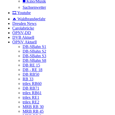
◼️ Kino/Musik
Sachsenwetter
🎞️ Youtube
🔥 Waldbrandgefahr
Dresden News
Carolabrücke
ÖPNV-DD
DVB Aktuell
ÖPNV Aktuell
DB-SBahn S1
DB-SBahn S2
DB-SBahn S3
DB-SBahn S8
DB RE 15
DB - RE 18
DB RB50
RB 33
trilex RB60
DB RB71
trilex RB61
trilex RE1
trilex RE2
MRB RB 30
MRB RB 45