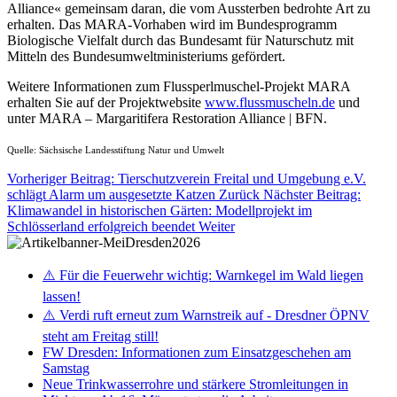
Alliance« gemeinsam daran, die vom Aussterben bedrohte Art zu
erhalten. Das MARA-Vorhaben wird im Bundesprogramm
Biologische Vielfalt durch das Bundesamt für Naturschutz mit
Mitteln des Bundesumweltministeriums gefördert.
Weitere Informationen zum Flussperlmuschel-Projekt MARA
erhalten Sie auf der Projektwebsite
www.flussmuscheln.de
und
unter MARA – Margaritifera Restoration Alliance | BFN.
Quelle: Sächsische Landesstiftung Natur und Umwelt
Vorheriger Beitrag: Tierschutzverein Freital und Umgebung e.V.
schlägt Alarm um ausgesetzte Katzen
Zurück
Nächster Beitrag:
Klimawandel in historischen Gärten: Modellprojekt im
Schlösserland erfolgreich beendet
Weiter
⚠️ Für die Feuerwehr wichtig: Warnkegel im Wald liegen
lassen!
⚠️ Verdi ruft erneut zum Warnstreik auf - Dresdner ÖPNV
steht am Freitag still!
FW Dresden: Informationen zum Einsatzgeschehen am
Samstag
Neue Trinkwasserrohre und stärkere Stromleitungen in