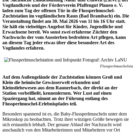
Vogtlandkreis und der Förderverein Pfaffengut Plauen e. V.
laden zum Tag der offenen Tür in die Flussperlmuschel-
Zuchtstation im vogtländischen Raun (Bad Brambach) ein. Die
Veranstaltung findet am 30. Mai 2026 von 11 bis 16 Uhr statt.
Sie hält ein vielseitiges Angebot für Kinder, Jugendliche und
Erwachsene bereit. Wo sonst zwei erfahrene Züchter den
Nachwuchs der vom Aussterben bedrohten Art pflegen, kann
an diesem Tag jeder etwas über diese besondere Art des
Vogtlandes erfahren.
Flussperlmuschelsta
Auf dem Außengelände der Zuchtstation können Groß und
Klein die heimische Gewässerwelt erkunden und
Kleinstlebewesen aus dem Raunerbach, der direkt an der
Station vorbeifließt, kennenlernen. Wer Lust auf einen
Spaziergang hat, nimmt an der Führung entlang des
Flussperlmuschel-Erlebnispfades teil.
Besonders spannend ist es, die Baby-Flussperlmuscheln unter dem
Mikroskop zu beobachten. Trotz ihrer winzigen Größe bewegen sie
sich erstaunlich lebhaft. Der genaue Ablauf der Nachzucht wird
anschaulich von den Mitarbeiterinnen und Mitarbeitern vor Ort