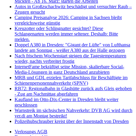
Mickten - Ab 16. März: starten die Arbeiten
Autos in Großzschachwitz beschädigt und versuchter Raub –
Zeugen gesucht
Camping Preisanalyse 2026: Camping in Sachsen bleibt
vergleichsweise günstig
Kreuzotter oder Schlingnatter gesichtet? Diese
Schlangenarten werden immer seltener. Deshalb: Bitte
melden.
Doppel A380 in Dresden: "Gigant der Lüfte" von Lufthansa
landete am Sonntag - weißer A380 aus der Halle gezogen
Nach frischem Wochenstart steigen die Tagestemperaturen
wieder, nachts verbreitet frostig
InternetFame bekräftigt seine Mission, skalierbare Social-
Media-Lösungen in ganz Deutschland anzubieten
MRB und GDL erzielen Tarifabschluss für Beschäftigte im
Schienenpersonennahverkehr (SPNV)
RB72: Regionalbahn in Glashütte zurück aufs Gleis gehoben
- Zug am Nachmittag abgefahren
Kaufland im Otto-Dix-Center in Dresden bleibt weiter
geschlossen
Warnstreik im sächsischen Nahverkehr: DVB AG wird durch
ver.di am Montag bestreikt!
Polizeihubschrauber kreist über der Innenstadt von Dresden
Verlosungs AGB