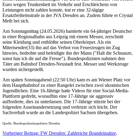
Euro wegen Trunkenheit im Verkehr und Erschleichens von
Leistungen nicht zahlen konnte, trat er eine 32-tägige
Ersatzfreiheitsstrafe in der JVA Dresden an. Zudem führte er Crystal
Meth bei sich.
Am Sonntagmittag (24.05.2026) hantierte ein 64-jähriger Deutscher
in einer Regionalbahn aus Leipzig mit einem Messer, zerschnitt
seine Kleidung und entblößte seinen Oberkörper. Als ein
Mitreisender(33) ihn auf das Verbot von Feuerzeugen im Zug
hinwies, bedrohte und beleidigte ihn der Mann ("Halt die Schnauze,
sonst hau ich dir auf die Fresse"). Bundespolizisten nahmen den
Täter am Bahnhof Dresden-Neustadt fest. Messer und Werkzeuge
wurden sichergestellt.
Am späten Sonntagabend (22:50 Uhr) kam es am Wiener Platz vor
dem Hauptbahnhof zu einer Rangelei zwischen zwei ukrainischen
Jugendlichen. Eine 16-Jährige hatte Videos für eine Social-Media-
Plattform gedreht, woraufhin eine 17-Jährige sie aggressiv
aufforderte, dies zu unterlassen. Die 17-Jährige stürzte bei der
folgenden Auseinandersetzung und verletzte sich leicht. Der
Sachverhalt wurde an die Landespolizei Sachsen übergeben.
Quelle: Bundespolizeiinspektion Dresden
Vorheriger Beitrag: FW Dresden: Zahlreiche Brandeinsätze,