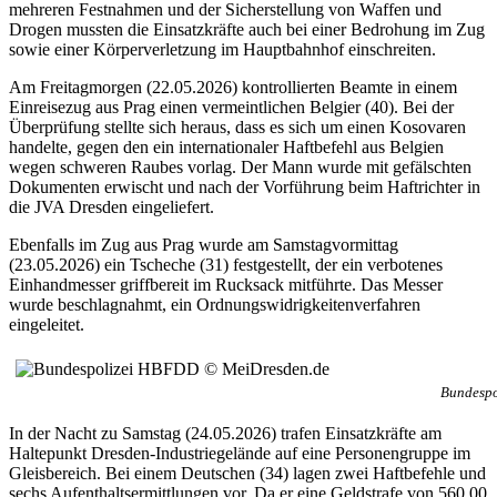
mehreren Festnahmen und der Sicherstellung von Waffen und
Drogen mussten die Einsatzkräfte auch bei einer Bedrohung im Zug
sowie einer Körperverletzung im Hauptbahnhof einschreiten.
Am Freitagmorgen (22.05.2026) kontrollierten Beamte in einem
Einreisezug aus Prag einen vermeintlichen Belgier (40). Bei der
Überprüfung stellte sich heraus, dass es sich um einen Kosovaren
handelte, gegen den ein internationaler Haftbefehl aus Belgien
wegen schweren Raubes vorlag. Der Mann wurde mit gefälschten
Dokumenten erwischt und nach der Vorführung beim Haftrichter in
die JVA Dresden eingeliefert.
Ebenfalls im Zug aus Prag wurde am Samstagvormittag
(23.05.2026) ein Tscheche (31) festgestellt, der ein verbotenes
Einhandmesser griffbereit im Rucksack mitführte. Das Messer
wurde beschlagnahmt, ein Ordnungswidrigkeitenverfahren
eingeleitet.
Bundespo
In der Nacht zu Samstag (24.05.2026) trafen Einsatzkräfte am
Haltepunkt Dresden-Industriegelände auf eine Personengruppe im
Gleisbereich. Bei einem Deutschen (34) lagen zwei Haftbefehle und
sechs Aufenthaltsermittlungen vor. Da er eine Geldstrafe von 560,00