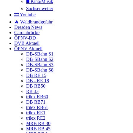
◼️ Kino/Musik
Sachsenwetter
🎞️ Youtube
🔥 Waldbrandgefahr
Dresden News
Carolabrücke
ÖPNV-DD
DVB Aktuell
ÖPNV Aktuell
DB-SBahn S1
DB-SBahn S2
DB-SBahn S3
DB-SBahn S8
DB RE 15
DB - RE 18
DB RB50
RB 33
trilex RB60
DB RB71
trilex RB61
trilex RE1
trilex RE2
MRB RB 30
MRB RB 45