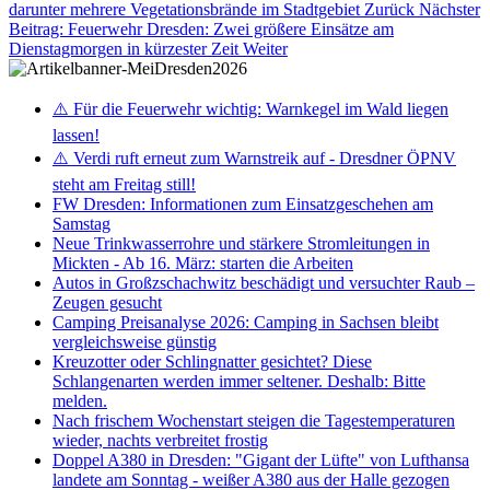
darunter mehrere Vegetationsbrände im Stadtgebiet
Zurück
Nächster
Beitrag: Feuerwehr Dresden: Zwei größere Einsätze am
Dienstagmorgen in kürzester Zeit
Weiter
⚠️ Für die Feuerwehr wichtig: Warnkegel im Wald liegen
lassen!
⚠️ Verdi ruft erneut zum Warnstreik auf - Dresdner ÖPNV
steht am Freitag still!
FW Dresden: Informationen zum Einsatzgeschehen am
Samstag
Neue Trinkwasserrohre und stärkere Stromleitungen in
Mickten - Ab 16. März: starten die Arbeiten
Autos in Großzschachwitz beschädigt und versuchter Raub –
Zeugen gesucht
Camping Preisanalyse 2026: Camping in Sachsen bleibt
vergleichsweise günstig
Kreuzotter oder Schlingnatter gesichtet? Diese
Schlangenarten werden immer seltener. Deshalb: Bitte
melden.
Nach frischem Wochenstart steigen die Tagestemperaturen
wieder, nachts verbreitet frostig
Doppel A380 in Dresden: "Gigant der Lüfte" von Lufthansa
landete am Sonntag - weißer A380 aus der Halle gezogen