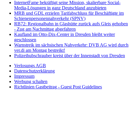
InternetFame bekräftigt seine Mission, skalierbare Social-
Media-Lösungen in ganz Deutschland anzubieten
MRB und GDL erzielen Tarifabschluss für Beschäftigte im
Schienenpersonennahverkehr (SPNV)
RB72: Regionalbahn in Glashütte zurück aufs Gleis gehoben
- Zug am Nachmittag abgefahren
Kaufland im Otto-Dix-Center in Dresden bleibt weiter
geschlossen
Warnstreik im sächsischen Nahverkehr: DVB AG wird durch
ver.di am Montag bestreikt!
Polizeihubschrauber kreist über der Innenstadt von Dresden
Verlosungs AGB
Datenschutzerklärung
Impressum
Werbung schalten
Richtlinien Gastbeitrag - Guest Post Guidelines