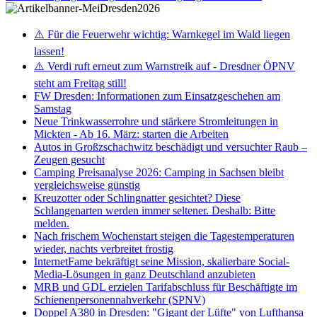
⚠️ Für die Feuerwehr wichtig: Warnkegel im Wald liegen
lassen!
⚠️ Verdi ruft erneut zum Warnstreik auf - Dresdner ÖPNV
steht am Freitag still!
FW Dresden: Informationen zum Einsatzgeschehen am
Samstag
Neue Trinkwasserrohre und stärkere Stromleitungen in
Mickten - Ab 16. März: starten die Arbeiten
Autos in Großzschachwitz beschädigt und versuchter Raub –
Zeugen gesucht
Camping Preisanalyse 2026: Camping in Sachsen bleibt
vergleichsweise günstig
Kreuzotter oder Schlingnatter gesichtet? Diese
Schlangenarten werden immer seltener. Deshalb: Bitte
melden.
Nach frischem Wochenstart steigen die Tagestemperaturen
wieder, nachts verbreitet frostig
InternetFame bekräftigt seine Mission, skalierbare Social-
Media-Lösungen in ganz Deutschland anzubieten
MRB und GDL erzielen Tarifabschluss für Beschäftigte im
Schienenpersonennahverkehr (SPNV)
Doppel A380 in Dresden: "Gigant der Lüfte" von Lufthansa