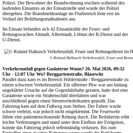
Polizei. Der Bewohner der Brandwohnung erschien während des
laufenden Einsatzes an der Einsatzstelle und wurde der Polizei
übergeben. Die Brandmeldeanlage im Flurbereich löste erst im
Verlauf der Belüftungsmaßnahmen aus.
Im Einsatz befanden sich 42 Einsatzkräfte der Feuer- und
Rettungswachen Altstadt, Albertstadt, Löbtau der B-Dienst und der
U-Dienst.
© Roland Halkasch Verkehrunfall, Feuer und Rettun
Verkehrsunfall gegen Gaslaterne Wann? 26. Mai 2026, 09:32
Uhr - 12:07 Uhr Wo? Berggartenstraße, Blasewitz
Parallel dazu kam es im Bereich Hüblerstraße / Berggartenstraße zu
einem schweren Verkehrsunfall. Ein silberner Pkw war aus bislang
ungeklärter Ursache auf die Gegenfahrbahn geraten, hatte dort eine
Gaslaterne sowie ein Straßenschild überfahren und war
anschließend gegen einen Stromverteilerkasten geprallt. Das
Fahrzeug kam auf dem Fußweg zum Stehen. Der Fahrer wurde
schwer verletzt, war jedoch nicht eingeklemmt. Die Feuerwehr
führte eine patientenschonende Rettung durch. Die Beifahrerin erlitt
leichte Verletzungen und stand unter dem Einfluss der Ereignisse,
konnte das Fahrzeug jedoch selbstständig verlassen. Bis zum
Eintreffen eines zweiten Rettungswagens wurde die Beifahrerin