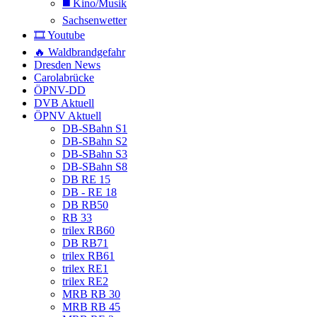
◼️ Kino/Musik
Sachsenwetter
🎞️ Youtube
🔥 Waldbrandgefahr
Dresden News
Carolabrücke
ÖPNV-DD
DVB Aktuell
ÖPNV Aktuell
DB-SBahn S1
DB-SBahn S2
DB-SBahn S3
DB-SBahn S8
DB RE 15
DB - RE 18
DB RB50
RB 33
trilex RB60
DB RB71
trilex RB61
trilex RE1
trilex RE2
MRB RB 30
MRB RB 45