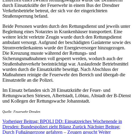
durch Einsatzkräfte der Feuerwehr in einem Bus der Dresdner
Verkehrsbetriebe betreut, der sich vor der eingerichteten
Straßensperrung befand.
Beide Personen wurden durch den Rettungsdienst und jeweils unter
Begleitung eines Notarztes in Krankenhäuser transportiert. Eine
weitere leicht verletzte Zeugin wurde durch den Rettungsdienst
ambulant versorgt. Aufgrund der beschädigten Gaslaterne sowie des
Stromverteilerkastens wurde der Energieversorger hinzugezogen.
Die Kreuzung musste während der Rettungs- und
Sicherungsmaßnahmen voll gesperrt werden, wodurch auch der
Straßenbahnverkehr beeinträchtigt war. Auslaufende Betriebsmittel
wurden durch die Einsatzkräfte beseitigt. Nach Abschluss der
Maßnahmen reinigte die Feuerwehr den Bereich und übergab die
Einsatzstelle an die Polizei.
Im Einsatz befanden sich 28 Einsatzkräfte der Feuer- und
Rettungswachen Striesen, Albertstadt, Löbtau, Altstadt der B-Dienst
und Kollegen der Rettungswache Johannstadt.
Quelle: Feuerwehr Dresden
Vorheriger Beitrag: BPOLI DD: Einsatzreiches Wochenende in
Dresden: Bundespolizei zieht Bilanz
Zurück
Nächster Beitrag:
Durch Fußgängerzone gefahren – Zeugen gesucht
Weiter