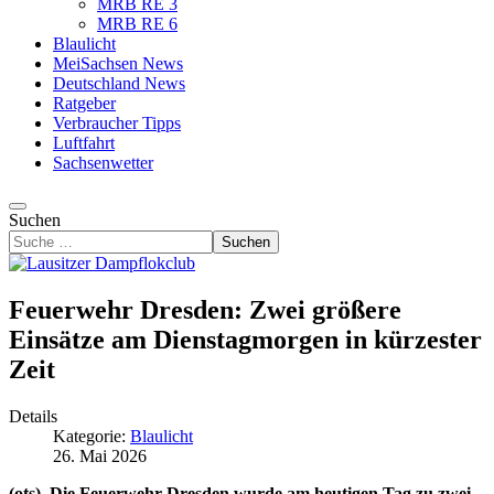
MRB RE 3
MRB RE 6
Blaulicht
MeiSachsen News
Deutschland News
Ratgeber
Verbraucher Tipps
Luftfahrt
Sachsenwetter
Suchen
Suchen
Feuerwehr Dresden: Zwei größere
Einsätze am Dienstagmorgen in kürzester
Zeit
Details
Kategorie:
Blaulicht
26. Mai 2026
(ots). Die Feuerwehr Dresden wurde am heutigen Tag zu zwei