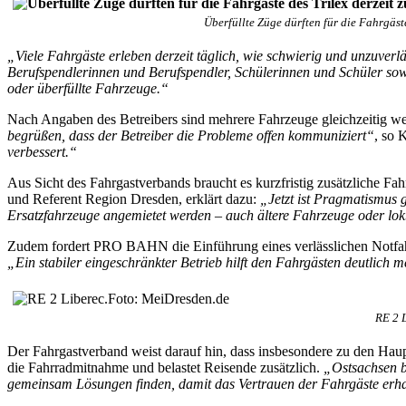
Überfüllte Züge dürften für die Fahrgäst
„Viele Fahrgäste erleben derzeit täglich, wie schwierig und unzuverl
Berufspendlerinnen und Berufspendler, Schülerinnen und Schüler sowi
oder überfüllte Fahrzeuge.“
Nach Angaben des Betreibers sind mehrere Fahrzeuge gleichzeitig we
begrüßen, dass der Betreiber die Probleme offen kommuniziert“
, so 
verbessert.“
Aus Sicht des Fahrgastverbands braucht es kurzfristig zusätzliche F
und Referent Region Dresden, erklärt dazu:
„Jetzt ist Pragmatismus g
Ersatzfahrzeuge angemietet werden – auch ältere Fahrzeuge oder lo
Zudem fordert PRO BAHN die Einführung eines verlässlichen Notfahr
„Ein stabiler eingeschränkter Betrieb hilft den Fahrgästen deutlich m
RE 2 
Der Fahrgastverband weist darauf hin, dass insbesondere zu den Haup
die Fahrradmitnahme und belastet Reisende zusätzlich.
„Ostsachsen b
gemeinsam Lösungen finden, damit das Vertrauen der Fahrgäste erhal