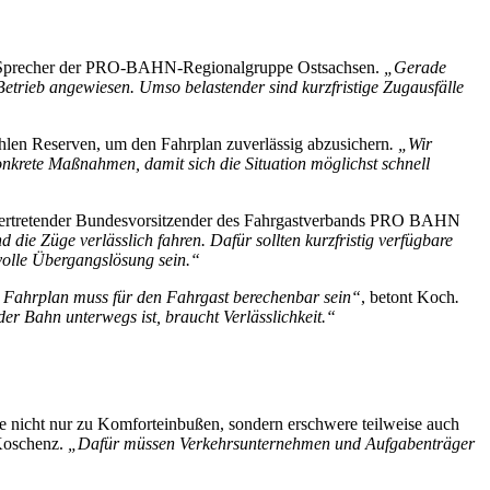
 Sprecher der PRO-BAHN-Regionalgruppe Ostsachsen.
„Gerade
etrieb angewiesen. Umso belastender sind kurzfristige Zugausfälle
ehlen Reserven, um den Fahrplan zuverlässig abzusichern
. „Wir
onkrete Maßnahmen, damit sich die Situation möglichst schnell
tellvertretender Bundesvorsitzender des Fahrgastverbands PRO BAHN
 die Züge verlässlich fahren. Dafür sollten kurzfristig verfügbare
volle Übergangslösung sein.“
 Fahrplan muss für den Fahrgast berechenbar sein“
, betont Koch
.
der Bahn unterwegs ist, braucht Verlässlichkeit.“
re nicht nur zu Komforteinbußen, sondern erschwere teilweise auch
 Koschenz.
„Dafür müssen Verkehrsunternehmen und Aufgabenträger