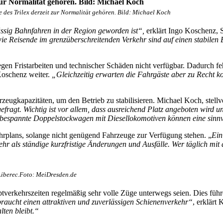
e des Trilex derzeit zur Normalität gehören. Bild: Michael Koch
ässig Bahnfahren in der Region geworden ist“,
erklärt Ingo Koschenz,
e Reisende im grenzüberschreitenden Verkehr sind auf einen stabilen B
gen Fristarbeiten und technischer Schäden nicht verfügbar. Dadurch f
Koschenz weiter.
„Gleichzeitig erwarten die Fahrgäste aber zu Recht k
ahrzeugkapazitäten, um den Betrieb zu stabilisieren. Michael Koch, s
efragt. Wichtig ist vor allem, dass ausreichend Platz angeboten wird und
kbespannte Doppelstockwagen mit Diesellokomotiven können eine sinn
plans, solange nicht genügend Fahrzeuge zur Verfügung stehen. „
Ein
ehr als ständige kurzfristige Änderungen und Ausfälle. Wer täglich mit 
Liberec.Foto: MeiDresden.de
tverkehrszeiten regelmäßig sehr volle Züge unterwegs seien. Dies füh
raucht einen attraktiven und zuverlässigen Schienenverkehr“
, erklärt
ten bleibt.“