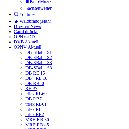
◼️ Kino/Musik
Sachsenwetter
🎞️ Youtube
🔥 Waldbrandgefahr
Dresden News
Carolabrücke
ÖPNV-DD
DVB Aktuell
ÖPNV Aktuell
DB-SBahn S1
DB-SBahn S2
DB-SBahn S3
DB-SBahn S8
DB RE 15
DB - RE 18
DB RB50
RB 33
trilex RB60
DB RB71
trilex RB61
trilex RE1
trilex RE2
MRB RB 30
MRB RB 45