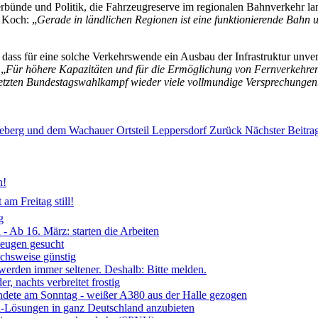
ünde und Politik, die Fahrzeugreserve im regionalen Bahnverkehr langf
o Koch: „
Gerade in ländlichen Regionen ist eine funktionierende Bahn u
ass für eine solche Verkehrswende ein Ausbau der Infrastruktur unverm
 „
Für höhere Kapazitäten und für die Ermöglichung von Fernverkehren 
m letzten Bundestagswahlkampf wieder viele vollmundige Versprechunge
deberg und dem Wachauer Ortsteil Leppersdorf
Zurück
Nächster Beitra
n!
am Freitag still!
g
- Ab 16. März: starten die Arbeiten
Zeugen gesucht
ichsweise günstig
 werden immer seltener. Deshalb: Bitte melden.
, nachts verbreitet frostig
ndete am Sonntag - weißer A380 aus der Halle gezogen
ia-Lösungen in ganz Deutschland anzubieten