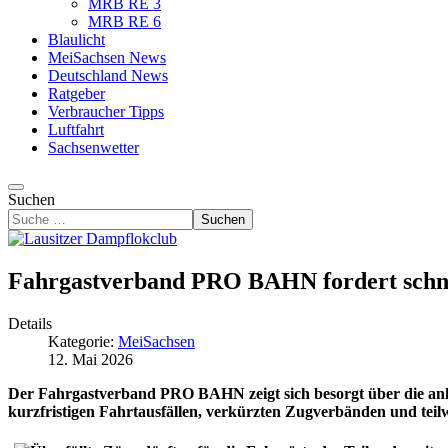
MRB RE 3
MRB RE 6
Blaulicht
MeiSachsen News
Deutschland News
Ratgeber
Verbraucher Tipps
Luftfahrt
Sachsenwetter
Suchen
Suchen
Fahrgastverband PRO BAHN fordert schnell
Details
Kategorie:
MeiSachsen
12. Mai 2026
Der Fahrgastverband PRO BAHN zeigt sich besorgt über die anha
kurzfristigen Fahrtausfällen, verkürzten Zugverbänden und teil