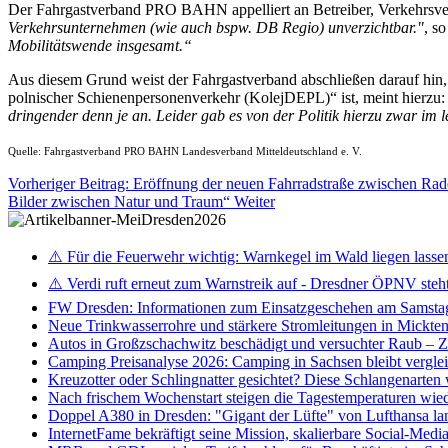
Der Fahrgastverband PRO BAHN appelliert an Betreiber, Verkehrsverb
Verkehrsunternehmen (wie auch bspw. DB Regio) unverzichtbar."
, s
Mobilitätswende insgesamt.“
Aus diesem Grund weist der Fahrgastverband abschließen darauf hin, d
polnischer Schienenpersonenverkehr (KolejDEPL)“ ist, meint hierzu:
dringender denn je an. Leider gab es von der Politik hierzu zwar i
Quelle: Fahrgastverband PRO BAHN Landesverband Mitteldeutschland e. V.
Vorheriger Beitrag: Eröffnung der neuen Fahrradstraße zwischen Ra
Bilder zwischen Natur und Traum“
Weiter
⚠️ Für die Feuerwehr wichtig: Warnkegel im Wald liegen lasse
⚠️ Verdi ruft erneut zum Warnstreik auf - Dresdner ÖPNV steht 
FW Dresden: Informationen zum Einsatzgeschehen am Samsta
Neue Trinkwasserrohre und stärkere Stromleitungen in Mickten 
Autos in Großzschachwitz beschädigt und versuchter Raub – 
Camping Preisanalyse 2026: Camping in Sachsen bleibt vergle
Kreuzotter oder Schlingnatter gesichtet? Diese Schlangenarten
Nach frischem Wochenstart steigen die Tagestemperaturen wieder
Doppel A380 in Dresden: "Gigant der Lüfte" von Lufthansa la
InternetFame bekräftigt seine Mission, skalierbare Social-Med