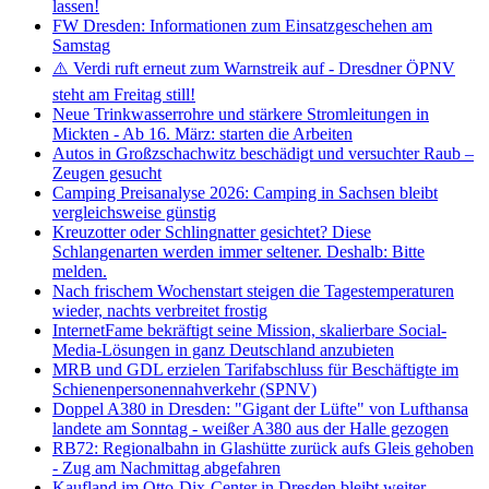
lassen!
FW Dresden: Informationen zum Einsatzgeschehen am
Samstag
⚠️ Verdi ruft erneut zum Warnstreik auf - Dresdner ÖPNV
steht am Freitag still!
Neue Trinkwasserrohre und stärkere Stromleitungen in
Mickten - Ab 16. März: starten die Arbeiten
Autos in Großzschachwitz beschädigt und versuchter Raub –
Zeugen gesucht
Camping Preisanalyse 2026: Camping in Sachsen bleibt
vergleichsweise günstig
Kreuzotter oder Schlingnatter gesichtet? Diese
Schlangenarten werden immer seltener. Deshalb: Bitte
melden.
Nach frischem Wochenstart steigen die Tagestemperaturen
wieder, nachts verbreitet frostig
InternetFame bekräftigt seine Mission, skalierbare Social-
Media-Lösungen in ganz Deutschland anzubieten
MRB und GDL erzielen Tarifabschluss für Beschäftigte im
Schienenpersonennahverkehr (SPNV)
Doppel A380 in Dresden: "Gigant der Lüfte" von Lufthansa
landete am Sonntag - weißer A380 aus der Halle gezogen
RB72: Regionalbahn in Glashütte zurück aufs Gleis gehoben
- Zug am Nachmittag abgefahren
Kaufland im Otto-Dix-Center in Dresden bleibt weiter