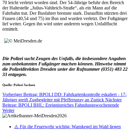
70 leicht verletzt worden sind. Der 54-Jährige befuhr den Bereich
der Haltestelle „Julius-Vahlteich-Straße“, als ein Mann auf die
Fahrbahn trat. Der Busfahrer bremste stark. Daraufhin stürzten drei
Frauen (40,54 und 75) im Bus und wurden verletzt. Der Fußgänger
lief weiter. Gegen ihn wird unter anderem wegen Unfallflucht
ermittelt.
Die Polizei sucht Zeugen des Unfalls, die insbesondere Angaben
zum unbekannten Fußgänger machen können. Hinweise nimmt
die Polizeidirektion Dresden unter der Rufnummer (0351) 483 22
33 entgegen.
Quelle: Polizei Sachsen
Vorheriger Beitrag: BPOLI DD: Fahrkartenkontrolle eskaliert - 17-
Jähriger greift Zugbegleiter mit Pfefferspray an
Zurück
Nächster
Beitrag: BPOLI BHL: Ereignisreiches Fahndungswochenende
Weiter
⚠️ Für die Feuerwehr wichtig: Warnkegel im Wald liegen