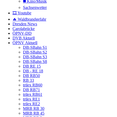
◼️ Kino/Musik
Sachsenwetter
🎞️ Youtube
🔥 Waldbrandgefahr
Dresden News
Carolabrücke
ÖPNV-DD
DVB Aktuell
ÖPNV Aktuell
DB-SBahn S1
DB-SBahn S2
DB-SBahn S3
DB-SBahn S8
DB RE 15
DB - RE 18
DB RB50
RB 33
trilex RB60
DB RB71
trilex RB61
trilex RE1
trilex RE2
MRB RB 30
MRB RB 45