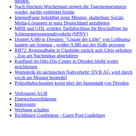
melden.
Nach frischem Wochenstart steigen die Tagestemperaturen
wieder, nachts verbreitet frostig
InternetFame bekräftigt seine Mission, skalierbare Social-
Media-Lösungen in ganz Deutschland anzubieten
MRB und GDL erzielen Tarifabschluss für Beschäftigte im
Schienenpersonennahverkehr (SPNV)
Doppel A380 in Dresden: "Gigant der Lüfte" von Lufthansa
landete am Sonntag - weißer A380 aus der Halle gezogen
RB72: Regionalbahn in Glashütte zurück aufs Gleis gehoben
- Zug am Nachmittag abgefahren
Kaufland im Otto-Dix-Center in Dresden bleibt weiter
geschlossen
Warnstreik im sächsischen Nahverkehr: DVB AG wird durch
ver.di am Montag bestreikt!
Polizeihubschrauber kreist über der Innenstadt von Dresden
Verlosungs AGB
Datenschutzerklärung
Impressum
Werbung schalten
Richtlinien Gastbeitrag - Guest Post Guidelines