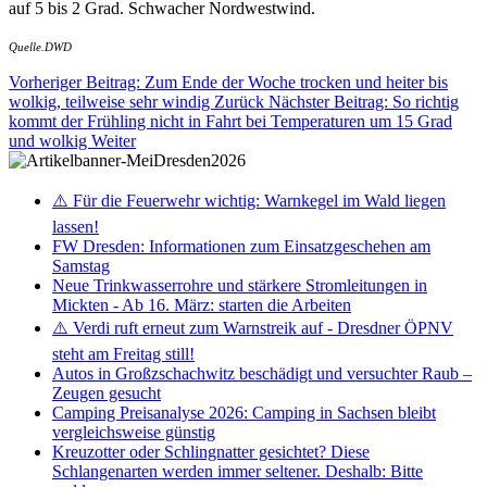
auf 5 bis 2 Grad. Schwacher Nordwestwind.
Quelle.DWD
Vorheriger Beitrag: Zum Ende der Woche trocken und heiter bis
wolkig, teilweise sehr windig
Zurück
Nächster Beitrag: So richtig
kommt der Frühling nicht in Fahrt bei Temperaturen um 15 Grad
und wolkig
Weiter
⚠️ Für die Feuerwehr wichtig: Warnkegel im Wald liegen
lassen!
FW Dresden: Informationen zum Einsatzgeschehen am
Samstag
Neue Trinkwasserrohre und stärkere Stromleitungen in
Mickten - Ab 16. März: starten die Arbeiten
⚠️ Verdi ruft erneut zum Warnstreik auf - Dresdner ÖPNV
steht am Freitag still!
Autos in Großzschachwitz beschädigt und versuchter Raub –
Zeugen gesucht
Camping Preisanalyse 2026: Camping in Sachsen bleibt
vergleichsweise günstig
Kreuzotter oder Schlingnatter gesichtet? Diese
Schlangenarten werden immer seltener. Deshalb: Bitte