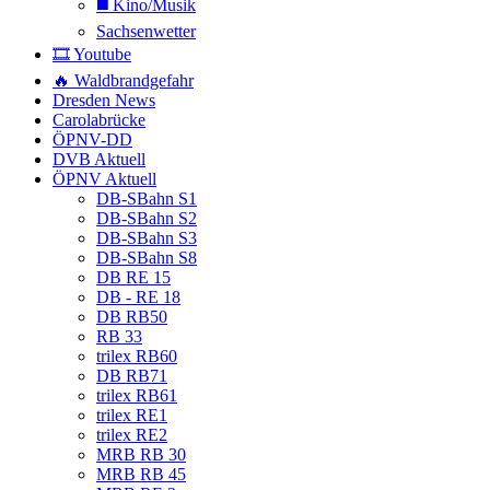
◼️ Kino/Musik
Sachsenwetter
🎞️ Youtube
🔥 Waldbrandgefahr
Dresden News
Carolabrücke
ÖPNV-DD
DVB Aktuell
ÖPNV Aktuell
DB-SBahn S1
DB-SBahn S2
DB-SBahn S3
DB-SBahn S8
DB RE 15
DB - RE 18
DB RB50
RB 33
trilex RB60
DB RB71
trilex RB61
trilex RE1
trilex RE2
MRB RB 30
MRB RB 45