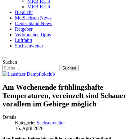
MRB RE 3
MRB RE 6
Blaulicht
MeiSachsen News
Deutschland News
Ratgeber
Verbraucher Tipps
Luftfahrt
Sachsenwetter
Suchen
Suchen
Am Wochenende frühlingshafte
Temperaturen, vereinzelt sind Schauer
vorallem im Gebirge möglich
Details
Kategorie:
Sachsenwetter
16. April 2026
Am Freitag heiter bis wolkig, vor allem im Vogtland