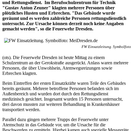
und Rettungsdienst. Im Berufsschulzentrum für Technik
"Gustav Anton Zeuner" klagten mehrere Personen über
plötzliches Husten und Erbrechen. "Das Gebäude wurde
geräumt und es werden zahlreiche Personen rettungsdienstlich
untersucht. Zur Ursache können derzeit noch keine Angaben
gemacht werden", so die Feuerwehr Dresden.
FW Einsatzleitung. Symbolfot
(ots). Die Feuerwehr Dresden ist heute Mittag zu einem
Schulzentrum an der Gerokstraße ausgerückt. Anlass waren mehrere
Personen, die über Unwohlsein, Atemwegsreizungen sowie
Erbrechen klagten.
Beim Eintreffen der ersten Einsatzkräfte waren Teile des Gebäudes
bereits geräumt. Mehrere betroffene Personen befanden sich im
Außenbereich und wurden dort durch den Rettungsdienst
medizinisch gesichtet. Insgesamt wurden 15 Personen untersucht,
drei davon mussten zur weiteren Behandlung in Krankenhäuser
transportiert werden.
Parallel dazu gingen mehrere Trupps der Feuerwehr unter
Atemschutz in das Gebäude vor, um die Ursache für die
Beschwerden zu ermitteln. Hierbei kamen auch spezielle Messgeräte