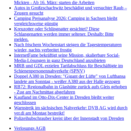
Mickten - Ab 16. März: starten die Arbeiten
Autos in Großzschachwitz beschädigt und versuchter Raub –
Zeugen gesucht
Camping Preisanalyse 2026: Camping in Sachsen bleibt
vergleichsweise günstig
Kreuzotter oder Schlingnatter gesichtet? Diese
Schlangenarten werden immer seltener. Deshalb: Bitte
melden.
Nach frischem Wochenstart steigen die Tagestemperaturen
wieder, nachts verbreitet frostig
InternetFame bekräftigt seine Mission, skalierbare Social-
Media-Lösungen in ganz Deutschland anzubieten
MRB und GDL erzielen Tarifabschluss für Beschäftigte im
Schienenpersonennahverkehr (SPNV)
Doppel A380 in Dresden: "Gigant der Lüfte" von Lufthansa
landete am Sonntag - weißer A380 aus der Halle gezogen
RB72: Regionalbahn in Glashütte zurück aufs Gleis gehoben
- Zug am Nachmittag abgefahren
Kaufland im Otto-Dix-Center in Dresden bleibt weiter
geschlossen
Warnstreik im sächsischen Nahverkehr: DVB AG wird durch
ver.di am Montag bestreikt!
Polizeihubschrauber kreist über der Innenstadt von Dresden
Verlosungs AGB