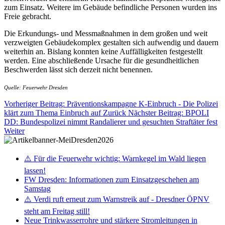
zum Einsatz. Weitere im Gebäude befindliche Personen wurden ins
Freie gebracht.
Die Erkundungs- und Messmaßnahmen in dem großen und weit
verzweigten Gebäudekomplex gestalten sich aufwendig und dauern
weiterhin an. Bislang konnten keine Auffälligkeiten festgestellt
werden. Eine abschließende Ursache für die gesundheitlichen
Beschwerden lässt sich derzeit nicht benennen.
Quelle: Feuerwehr Dresden
Vorheriger Beitrag: Präventionskampagne K-Einbruch - Die Polizei
klärt zum Thema Einbruch auf
Zurück
Nächster Beitrag: BPOLI
DD: Bundespolizei nimmt Randalierer und gesuchten Straftäter fest
Weiter
⚠️ Für die Feuerwehr wichtig: Warnkegel im Wald liegen
lassen!
FW Dresden: Informationen zum Einsatzgeschehen am
Samstag
⚠️ Verdi ruft erneut zum Warnstreik auf - Dresdner ÖPNV
steht am Freitag still!
Neue Trinkwasserrohre und stärkere Stromleitungen in