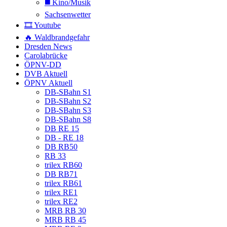
◼️ Kino/Musik
Sachsenwetter
🎞️ Youtube
🔥 Waldbrandgefahr
Dresden News
Carolabrücke
ÖPNV-DD
DVB Aktuell
ÖPNV Aktuell
DB-SBahn S1
DB-SBahn S2
DB-SBahn S3
DB-SBahn S8
DB RE 15
DB - RE 18
DB RB50
RB 33
trilex RB60
DB RB71
trilex RB61
trilex RE1
trilex RE2
MRB RB 30
MRB RB 45