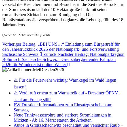
versetzt die Besucherinnen und Besucher in die Zeit des Barock – in
der Sommersaison lädt der 10 Hektar große Park mit seinen
romantischen Sichtachsen zum Rundgang ein. Die
Repräsentationssäle versprühen das glanzvolle Lebensgefühl des 18.
Jahrhunderts.
Quelle: ASL Schlossbetriebe gGmbH
Vorheriger Beitrag: „BEI UNS…“ Einladung zum Bürgertreff für
den Jahresrückblick 2025 der Nationalpark- und Forstverwaltung
Sächsische Schweiz
Zurück
Nächster Beitrag: Nationalparkregion
Böhmisch-Sächsische Schweiz - Grenzübergreifender Fahrplan
2026 für Wanderer ist online
Weiter
⚠️ Für die Feuerwehr wichtig: Warnkegel im Wald liegen
lassen!
⚠️ Verdi ruft erneut zum Warnstreik auf - Dresdner ÖPNV
steht am Freitag still!
FW Dresden: Informationen zum Einsatzgeschehen am
Samstag
Neue Trinkwasserrohre und stärkere Stromleitungen in
Mickten - Ab 16. März: starten die Arbeiten
Autos in Großzschachwitz beschädigt und versuchter Raub –