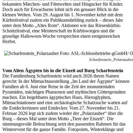
bekannten Märchen- und Filmwelten sind Hingucker für Kinder.
Doch auch für Erwachsene lohnt sich ein genauer Blick in die
kleinen Welten. Vom 29. August bis 1. November kehrt mit dem
Kürbisfestival zudem ein Publikumsliebling zurück – dieses Jahr
unter dem Motto „Altes Rom“. Aktionen wie das Riesenkürbis-
Schnitzfestival, eine Meisterschaft im Kürbiswiegen und die
gruselige Halloween-Woche versprechen einen ereignisreichen
Herbst.
Scharfenstein_Polarzauber
Vom Alten Ägypten bis in die Eiszeit auf Burg Scharfenstein
Die Familienburg Scharfenstein wird auch 2026 ihrem Namen
gerecht: In der Mitmachtausstellung „Im Land der Ägypter“ können
Familien ab 6. Juni eine Reise in die Zeit der monumentalen
Pyramiden, mächtigen Pharaonen und mythischen Göttergestalten
machen. Ein begehbares ägyptisches Haus, Hieroglyphen,
Mitmachstationen und eine archäologische Schatzsuche warten auf
die Entdeckerinnen und Entdecker. Vom 27. November bis 21.
Februar 2026 legt sich zudem wieder der „Polarzauber“ über die
Burg – dieses Mal unter dem Motto „Tiere der Eiszeit“. Die
stimmungsvolle Beleuchtung setzt den passenden Rahmen für das
Winterevent für die ganze Familie. Fotopoints, Winterklänge und