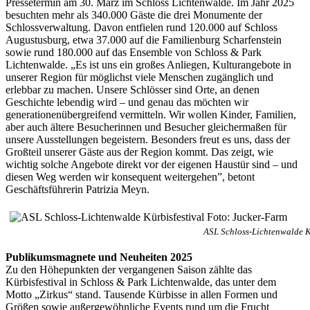
Pressetermin am 30. März im Schloss Lichtenwalde. Im Jahr 2025
besuchten mehr als 340.000 Gäste die drei Monumente der
Schlossverwaltung. Davon entfielen rund 120.000 auf Schloss
Augustusburg, etwa 37.000 auf die Familienburg Scharfenstein
sowie rund 180.000 auf das Ensemble von Schloss & Park
Lichtenwalde. „Es ist uns ein großes Anliegen, Kulturangebote in
unserer Region für möglichst viele Menschen zugänglich und
erlebbar zu machen. Unsere Schlösser sind Orte, an denen
Geschichte lebendig wird – und genau das möchten wir
generationenübergreifend vermitteln. Wir wollen Kinder, Familien,
aber auch ältere Besucherinnen und Besucher gleichermaßen für
unsere Ausstellungen begeistern. Besonders freut es uns, dass der
Großteil unserer Gäste aus der Region kommt. Das zeigt, wie
wichtig solche Angebote direkt vor der eigenen Haustür sind – und
diesen Weg werden wir konsequent weitergehen”, betont
Geschäftsführerin Patrizia Meyn.
ASL Schloss-Lichtenwalde K
Publikumsmagnete und Neuheiten 2025
Zu den Höhepunkten der vergangenen Saison zählte das
Kürbisfestival in Schloss & Park Lichtenwalde, das unter dem
Motto „Zirkus“ stand. Tausende Kürbisse in allen Formen und
Größen sowie außergewöhnliche Events rund um die Frucht