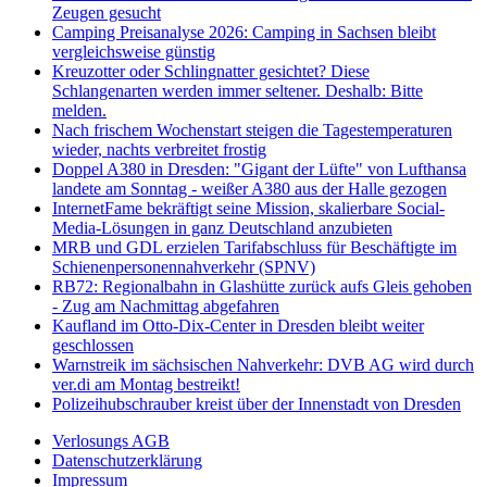
Zeugen gesucht
Camping Preisanalyse 2026: Camping in Sachsen bleibt
vergleichsweise günstig
Kreuzotter oder Schlingnatter gesichtet? Diese
Schlangenarten werden immer seltener. Deshalb: Bitte
melden.
Nach frischem Wochenstart steigen die Tagestemperaturen
wieder, nachts verbreitet frostig
Doppel A380 in Dresden: "Gigant der Lüfte" von Lufthansa
landete am Sonntag - weißer A380 aus der Halle gezogen
InternetFame bekräftigt seine Mission, skalierbare Social-
Media-Lösungen in ganz Deutschland anzubieten
MRB und GDL erzielen Tarifabschluss für Beschäftigte im
Schienenpersonennahverkehr (SPNV)
RB72: Regionalbahn in Glashütte zurück aufs Gleis gehoben
- Zug am Nachmittag abgefahren
Kaufland im Otto-Dix-Center in Dresden bleibt weiter
geschlossen
Warnstreik im sächsischen Nahverkehr: DVB AG wird durch
ver.di am Montag bestreikt!
Polizeihubschrauber kreist über der Innenstadt von Dresden
Verlosungs AGB
Datenschutzerklärung
Impressum