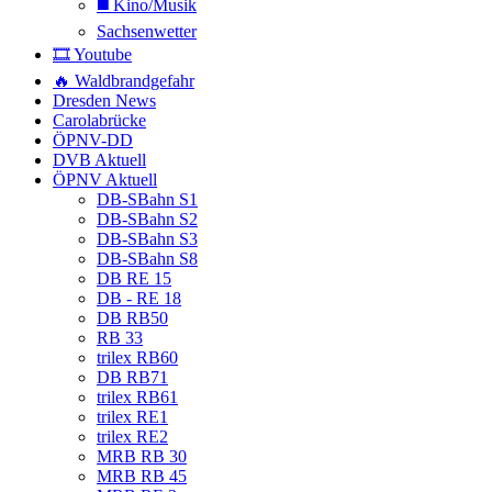
◼️ Kino/Musik
Sachsenwetter
🎞️ Youtube
🔥 Waldbrandgefahr
Dresden News
Carolabrücke
ÖPNV-DD
DVB Aktuell
ÖPNV Aktuell
DB-SBahn S1
DB-SBahn S2
DB-SBahn S3
DB-SBahn S8
DB RE 15
DB - RE 18
DB RB50
RB 33
trilex RB60
DB RB71
trilex RB61
trilex RE1
trilex RE2
MRB RB 30
MRB RB 45