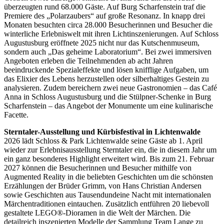
überzeugten rund 68.000 Gäste. Auf Burg Scharfenstein traf die
Premiere des „Polarzaubers“ auf große Resonanz. In knapp drei
Monaten besuchten circa 28.000 Besucherinnen und Besucher die
winterliche Erlebniswelt mit ihren Lichtinszenierungen. Auf Schloss
Augustusburg eröffnete 2025 nicht nur das Kutschenmuseum,
sondern auch „Das geheime Laboratorium“. Bei zwei immersiven
Angeboten erleben die Teilnehmenden ab acht Jahren
beeindruckende Spezialeffekte und lösen knifflige Aufgaben, um
das Elixier des Lebens herzustellen oder silberhaltiges Gestein zu
analysieren. Zudem bereichern zwei neue Gastronomien – das Café
Anna in Schloss Augustusburg und die Stülpner-Schenke in Burg
Scharfenstein – das Angebot der Monumente um eine kulinarische
Facette.
Sterntaler-Ausstellung und Kürbisfestival in Lichtenwalde
2026 lädt Schloss & Park Lichtenwalde seine Gäste ab 1. April
wieder zur Erlebnisausstellung Sterntaler ein, die in diesem Jahr um
ein ganz besonderes Highlight erweitert wird. Bis zum 21. Februar
2027 können die Besucherinnen und Besucher mithilfe von
Augmented Reality in die beliebten Geschichten um die schönsten
Erzählungen der Brüder Grimm, von Hans Christian Andersen
sowie Geschichten aus Tausendundeine Nacht mit internationalen
Märchentraditionen eintauchen. Zusätzlich entführen 20 liebevoll
gestaltete LEGO®-Dioramen in die Welt der Märchen. Die
detailreich inszenierten Modelle der Sammlung Team Lange zu