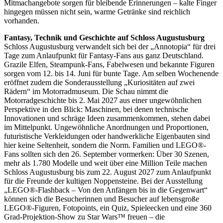
Mitmachangebote sorgen für bleibende Erinnerungen – kalte Finger
hingegen müssen nicht sein, warme Getränke sind reichlich
vorhanden.
Fantasy, Technik und Geschichte auf Schloss Augustusburg
Schloss Augustusburg verwandelt sich bei der „Annotopia“ für drei
Tage zum Anlaufpunkt für Fantasy-Fans aus ganz Deutschland.
Grazile Elfen, Steampunk-Fans, Fabelwesen und bekannte Figuren
sorgen vom 12. bis 14. Juni für bunte Tage. Am selben Wochenende
eröffnet zudem die Sonderausstellung „Kuriositäten auf zwei
Rädern“ im Motorradmuseum. Die Schau nimmt die
Motorradgeschichte bis 2. Mai 2027 aus einer ungewöhnlichen
Perspektive in den Blick: Maschinen, bei denen technische
Innovationen und schräge Ideen zusammenkommen, stehen dabei
im Mittelpunkt. Ungewöhnliche Anordnungen und Proportionen,
futuristische Verkleidungen oder handwerkliche Eigenbauten sind
hier keine Seltenheit, sondern die Norm. Familien und LEGO®-
Fans sollten sich den 26. September vormerken: Über 30 Szenen,
mehr als 1.780 Modelle und weit über eine Million Teile machen
Schloss Augustusburg bis zum 22. August 2027 zum Anlaufpunkt
für die Freunde der kultigen Noppensteine. Bei der Ausstellung
„LEGO®-Flashback – Von den Anfängen bis in die Gegenwart“
können sich die Besucherinnen und Besucher auf lebensgroße
LEGO®-Figuren, Fotopoints, ein Quiz, Spieleecken und eine 360
Grad-Projektion-Show zu Star Wars™ freuen – die