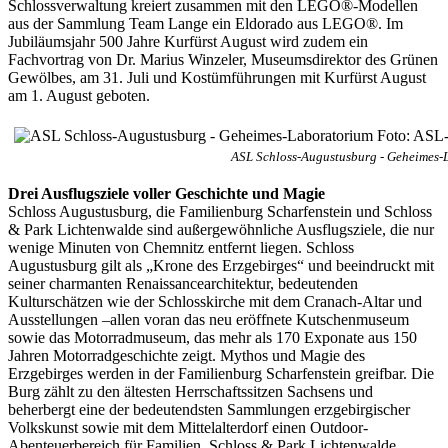
Schlossverwaltung kreiert zusammen mit den LEGO®-Modellen
aus der Sammlung Team Lange ein Eldorado aus LEGO®. Im
Jubiläumsjahr 500 Jahre Kurfürst August wird zudem ein
Fachvortrag von Dr. Marius Winzeler, Museumsdirektor des Grünen
Gewölbes, am 31. Juli und Kostümführungen mit Kurfürst August
am 1. August geboten.
ASL Schloss-Augustusburg - Geheimes-
Drei Ausflugsziele voller Geschichte und Magie
Schloss Augustusburg, die Familienburg Scharfenstein und Schloss
& Park Lichtenwalde sind außergewöhnliche Ausflugsziele, die nur
wenige Minuten von Chemnitz entfernt liegen. Schloss
Augustusburg gilt als „Krone des Erzgebirges“ und beeindruckt mit
seiner charmanten Renaissancearchitektur, bedeutenden
Kulturschätzen wie der Schlosskirche mit dem Cranach-Altar und
Ausstellungen –allen voran das neu eröffnete Kutschenmuseum
sowie das Motorradmuseum, das mehr als 170 Exponate aus 150
Jahren Motorradgeschichte zeigt. Mythos und Magie des
Erzgebirges werden in der Familienburg Scharfenstein greifbar. Die
Burg zählt zu den ältesten Herrschaftssitzen Sachsens und
beherbergt eine der bedeutendsten Sammlungen erzgebirgischer
Volkskunst sowie mit dem Mittelalterdorf einen Outdoor-
Abenteuerbereich für Familien. Schloss & Park Lichtenwalde