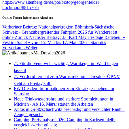
https://www.altenberg.de/de/poi/biotop/georgenfelder-
hochmoor/8815761/
Quelle: Tourist-Information Altenberg
Vorheriger Beitrag: Nationalparkregion Böhmisch-Sächsische
Schweiz - Grenzübergreifender Fahrplan 2026 für Wanderer ist
online
Zurück
Nächster Beitrag: 33. Karl-May-Festtage Radebeul »
Fest im Sattel « vom 15. Mai bis 17. Mai 2026 - Start des
Vorverkaufs
Weiter
⚠️ Für die Feuerwehr wichtig: Warnkegel im Wald liegen
lassen!
⚠️ Verdi ruft erneut zum Warnstreik auf - Dresdner ÖPNV
steht am Freitag still!
FW Dresden: Informationen zum Einsatzgeschehen am
Samstag
Neue Trinkwasserrohre und stärkere Stromleitungen in
Mickten - Ab 16. März: starten die Arbeiten
Autos in Großzschachwitz beschädigt und versuchter Raub –
Zeugen gesucht
Camping Preisanalyse 2026: Camping in Sachsen bleibt
vergleichsweise günstig