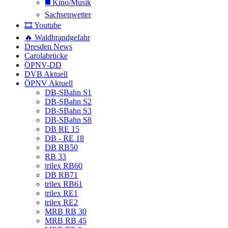
◼️ Kino/Musik
Sachsenwetter
🎞️ Youtube
🔥 Waldbrandgefahr
Dresden News
Carolabrücke
ÖPNV-DD
DVB Aktuell
ÖPNV Aktuell
DB-SBahn S1
DB-SBahn S2
DB-SBahn S3
DB-SBahn S8
DB RE 15
DB - RE 18
DB RB50
RB 33
trilex RB60
DB RB71
trilex RB61
trilex RE1
trilex RE2
MRB RB 30
MRB RB 45