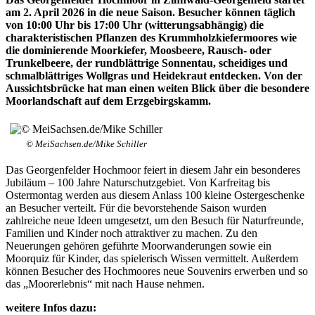
am 2. April 2026 in die neue Saison. Besucher können täglich
von 10:00 Uhr bis 17:00 Uhr (witterungsabhängig) die
charakteristischen Pflanzen des Krummholzkiefermoores wie
die dominierende Moorkiefer, Moosbeere, Rausch- oder
Trunkelbeere, der rundblättrige Sonnentau, scheidiges und
schmalblättriges Wollgras und Heidekraut entdecken. Von der
Aussichtsbrücke hat man einen weiten Blick über die besondere
Moorlandschaft auf dem Erzgebirgskamm.
© MeiSachsen.de/Mike Schiller
Das Georgenfelder Hochmoor feiert in diesem Jahr ein besonderes
Jubiläum – 100 Jahre Naturschutzgebiet. Von Karfreitag bis
Ostermontag werden aus diesem Anlass 100 kleine Ostergeschenke
an Besucher verteilt. Für die bevorstehende Saison wurden
zahlreiche neue Ideen umgesetzt, um den Besuch für Naturfreunde,
Familien und Kinder noch attraktiver zu machen. Zu den
Neuerungen gehören geführte Moorwanderungen sowie ein
Moorquiz für Kinder, das spielerisch Wissen vermittelt. Außerdem
können Besucher des Hochmoores neue Souvenirs erwerben und so
das „Moorerlebnis“ mit nach Hause nehmen.
weitere Infos dazu: