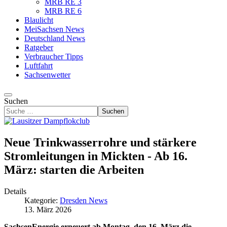
MRB RE 3
MRB RE 6
Blaulicht
MeiSachsen News
Deutschland News
Ratgeber
Verbraucher Tipps
Luftfahrt
Sachsenwetter
Suchen
Suchen
Neue Trinkwasserrohre und stärkere
Stromleitungen in Mickten - Ab 16.
März: starten die Arbeiten
Details
Kategorie:
Dresden News
13. März 2026
SachsenEnergie erneuert ab Montag, den 16. März die