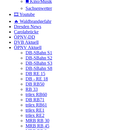
◼️ Kino/Musik
Sachsenwetter
🎞️ Youtube
🔥 Waldbrandgefahr
Dresden News
Carolabrücke
ÖPNV-DD
DVB Aktuell
ÖPNV Aktuell
DB-SBahn S1
DB-SBahn S2
DB-SBahn S3
DB-SBahn S8
DB RE 15
DB - RE 18
DB RB50
RB 33
trilex RB60
DB RB71
trilex RB61
trilex RE1
trilex RE2
MRB RB 30
MRB RB 45