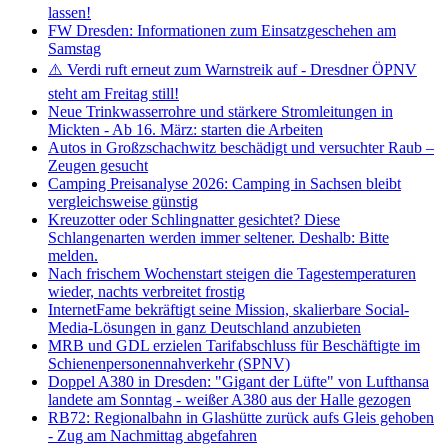
lassen!
FW Dresden: Informationen zum Einsatzgeschehen am
Samstag
⚠️ Verdi ruft erneut zum Warnstreik auf - Dresdner ÖPNV
steht am Freitag still!
Neue Trinkwasserrohre und stärkere Stromleitungen in
Mickten - Ab 16. März: starten die Arbeiten
Autos in Großzschachwitz beschädigt und versuchter Raub –
Zeugen gesucht
Camping Preisanalyse 2026: Camping in Sachsen bleibt
vergleichsweise günstig
Kreuzotter oder Schlingnatter gesichtet? Diese
Schlangenarten werden immer seltener. Deshalb: Bitte
melden.
Nach frischem Wochenstart steigen die Tagestemperaturen
wieder, nachts verbreitet frostig
InternetFame bekräftigt seine Mission, skalierbare Social-
Media-Lösungen in ganz Deutschland anzubieten
MRB und GDL erzielen Tarifabschluss für Beschäftigte im
Schienenpersonennahverkehr (SPNV)
Doppel A380 in Dresden: "Gigant der Lüfte" von Lufthansa
landete am Sonntag - weißer A380 aus der Halle gezogen
RB72: Regionalbahn in Glashütte zurück aufs Gleis gehoben
- Zug am Nachmittag abgefahren