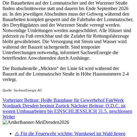
Die Bauarbeiten auf der Lommatzscher und der Wurzener Straße
finden abschnittsweise statt und dauern bis Ende September 2026
an. In den jeweiligen Abschnitten muss der Gehweg während den
Bauarbeiten komplett gesperrt und die Fahrbahn der Lommatzscher,
des Dreyßigplatzes und der Wurzener Straße verengt werden.
Notwendige Umleitungen werden ausgeschildert. Alle Häuser sind
jederzeit zu Fuß erreichbar und die Zufahrt für Rettungsfahrzeuge
bleibt gewährleistet. Die Versorgung mit Strom und Wasser wird
während der Bauzeit sichergestellt. Sind temporäre
Unterbrechungen notwendig, informiert SachsenEnergie die
betreffenden Anwohnenden durch Aushänge.
Die Bushaltestelle „Mickten“ der Linie 64 wird während der
Bauzeit auf die Lommatzscher Straße in Höhe Hausnummern 2-4
verlegt.
Quelle: SachsenEnergie AG
Vorheriger Beitrag: Heiße Bauphase für Gewerbehof FairWerk
Nordpark Dresden beginnt
Zurück
Nächster Beitrag: O.D.C. ist
wegen Umbauarbeiten bis EINSCHLIESSLICH 31.5. geschlossen
Weiter
⚠️ Für die Feuerwehr wichtig: Warnkegel im Wald liegen