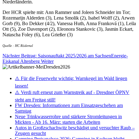
Niederländerin.
Der HCR spielte mit: Ann Rammer und Joleen Schneider im Tor;
Rozemarijn Alderden (3), Lena Smolik (2), Isabel Wolff (2), Arwen
Gorb (9), Bo Dekker (4/2), Vanessa Huth, Anna Franková (1), Leila
Ott (5), Zoe Davenport (2), Eleonora Stankovic (3), Jasmin Eckart,
Natascha Foley (6), Lea Grießer (3)
Quelle : HC Rödertal
Nächster Beitrag: Saisonauftakt 2025/2026 am SachsenEnergie-
Eiskanal Altenberg
Weiter
⚠️ Für die Feuerwehr wichtig: Warnkegel im Wald liegen
lassen!
⚠️ Verdi ruft erneut zum Warnstreik auf - Dresdner ÖPNV
steht am Freitag still!
FW Dresden: Informationen zum Einsatzgeschehen am
Samstag
Neue Trinkwasserrohre und stärkere Stromleitungen in
Mickten - Ab 16. März: starten die Arbeiten
Autos in Großzschachwitz beschädigt und versuchter Raub –
Zeugen gesucht
Camping Preisanalyse 2026: Camping in Sachsen bleibt