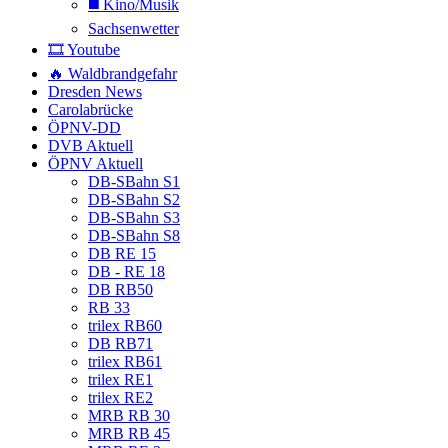
◼️ Kino/Musik
Sachsenwetter
🎞️ Youtube
🔥 Waldbrandgefahr
Dresden News
Carolabrücke
ÖPNV-DD
DVB Aktuell
ÖPNV Aktuell
DB-SBahn S1
DB-SBahn S2
DB-SBahn S3
DB-SBahn S8
DB RE 15
DB - RE 18
DB RB50
RB 33
trilex RB60
DB RB71
trilex RB61
trilex RE1
trilex RE2
MRB RB 30
MRB RB 45