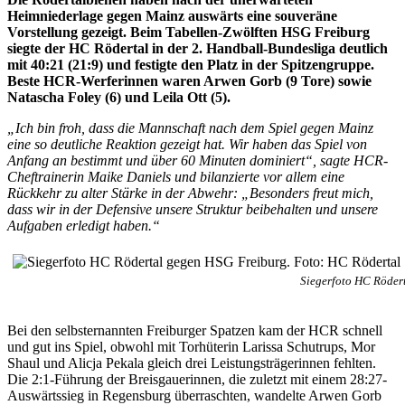
Heimniederlage gegen Mainz auswärts eine souveräne
Vorstellung gezeigt. Beim Tabellen-Zwölften HSG Freiburg
siegte der HC Rödertal in der 2. Handball-Bundesliga deutlich
mit 40:21 (21:9) und festigte den Platz in der Spitzengruppe.
Beste HCR-Werferinnen waren Arwen Gorb (9 Tore) sowie
Natascha Foley (6) und Leila Ott (5).
„Ich bin froh, dass die Mannschaft nach dem Spiel gegen Mainz
eine so deutliche Reaktion gezeigt hat. Wir haben das Spiel von
Anfang an bestimmt und über 60 Minuten dominiert“, sagte HCR-
Cheftrainerin Maike Daniels und bilanzierte vor allem eine
Rückkehr zu alter Stärke in der Abwehr: „Besonders freut mich,
dass wir in der Defensive unsere Struktur beibehalten und unsere
Aufgaben erledigt haben.“
Siegerfoto HC Röder
Bei den selbsternannten Freiburger Spatzen kam der HCR schnell
und gut ins Spiel, obwohl mit Torhüterin Larissa Schutrups, Mor
Shaul und Alicja Pekala gleich drei Leistungsträgerinnen fehlten.
Die 2:1-Führung der Breisgauerinnen, die zuletzt mit einem 28:27-
Auswärtssieg in Regensburg überraschten, wandelte Arwen Gorb