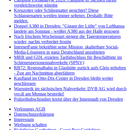
vergleichsweise günstig
Kreuzotter oder Schlingnatter gesichtet? Diese
Schlangenarten werden immer seltener. Deshalb: Bitte
melden.
Doppel A380 in Dresden: "Gigant der Lüfte" von Lufthansa
landete am Sonntag - weißer A380 aus der Halle gezogen
Nach frischem Wochenstart steigen die Tagestemperaturen
wieder, nachts verbreitet frostig
InternetFame bekräftigt seine Mission, skalierbare Social-
Media-Lösungen in ganz Deutschland anzubieten
MRB und GDL erzielen Tarifabschluss für Beschäftigte im
Schienenpersonennahverkehr (SPNV)
RB72: Regionalbahn in Glashütte zurück aufs Gleis gehoben
- Zug am Nachmittag abgefahren
Kaufland im Otto-Dix-Center in Dresden bleibt weiter
geschlossen
Warnstreik im sächsischen Nahverkehr: DVB AG wird durch
ver.di am Montag bestreikt!
Polizeihubschrauber kreist über der Innenstadt von Dresden
Verlosungs AGB
Datenschutzerklärung
Impressum
Werbung schalten
Richtlinien Gastbeitrag - Guest Post Guidelines