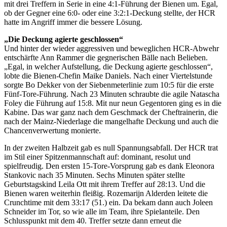
mit drei Treffern in Serie in eine 4:1-Führung der Bienen um. Egal,
ob der Gegner eine 6:0- oder eine 3:2:1-Deckung stellte, der HCR
hatte im Angriff immer die bessere Lösung.
„Die Deckung agierte geschlossen“
Und hinter der wieder aggressiven und beweglichen HCR-Abwehr
entschärfte Ann Rammer die gegnerischen Bälle nach Belieben.
„Egal, in welcher Aufstellung, die Deckung agierte geschlossen“,
lobte die Bienen-Chefin Maike Daniels. Nach einer Viertelstunde
sorgte Bo Dekker von der Siebenmeterlinie zum 10:5 für die erste
Fünf-Tore-Führung. Nach 23 Minuten schraubte die agile Natascha
Foley die Führung auf 15:8. Mit nur neun Gegentoren ging es in die
Kabine. Das war ganz nach dem Geschmack der Cheftrainerin, die
nach der Mainz-Niederlage die mangelhafte Deckung und auch die
Chancenverwertung monierte.
In der zweiten Halbzeit gab es null Spannungsabfall. Der HCR trat
im Stil einer Spitzenmannschaft auf: dominant, resolut und
spielfreudig. Den ersten 15-Tore-Vorsprung gab es dank Eleonora
Stankovic nach 35 Minuten. Sechs Minuten später stellte
Geburtstagskind Leila Ott mit ihrem Treffer auf 28:13. Und die
Bienen waren weiterhin fleißig. Rozemarijn Alderden leitete die
Crunchtime mit dem 33:17 (51.) ein. Da bekam dann auch Joleen
Schneider im Tor, so wie alle im Team, ihre Spielanteile. Den
Schlusspunkt mit dem 40. Treffer setzte dann erneut die