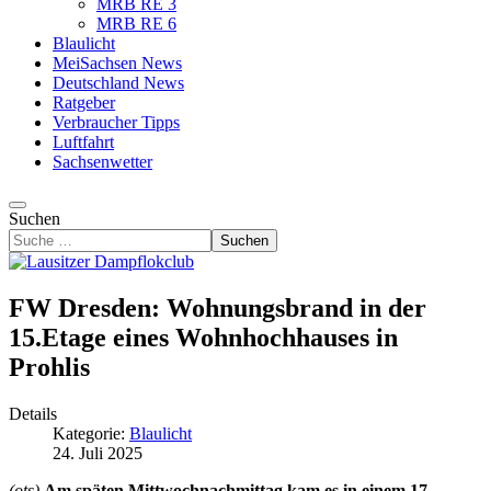
MRB RE 3
MRB RE 6
Blaulicht
MeiSachsen News
Deutschland News
Ratgeber
Verbraucher Tipps
Luftfahrt
Sachsenwetter
Suchen
Suchen
FW Dresden: Wohnungsbrand in der
15.Etage eines Wohnhochhauses in
Prohlis
Details
Kategorie:
Blaulicht
24. Juli 2025
(ots)
Am späten Mittwochnachmittag kam es in einem 17-