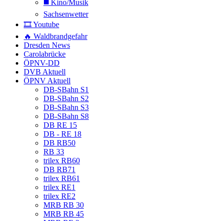
◼️ Kino/Musik
Sachsenwetter
🎞️ Youtube
🔥 Waldbrandgefahr
Dresden News
Carolabrücke
ÖPNV-DD
DVB Aktuell
ÖPNV Aktuell
DB-SBahn S1
DB-SBahn S2
DB-SBahn S3
DB-SBahn S8
DB RE 15
DB - RE 18
DB RB50
RB 33
trilex RB60
DB RB71
trilex RB61
trilex RE1
trilex RE2
MRB RB 30
MRB RB 45