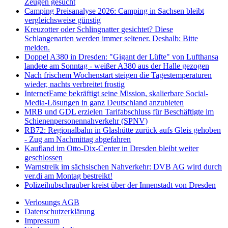
Zeugen gesucht
Camping Preisanalyse 2026: Camping in Sachsen bleibt
vergleichsweise günstig
Kreuzotter oder Schlingnatter gesichtet? Diese
Schlangenarten werden immer seltener. Deshalb: Bitte
melden.
Doppel A380 in Dresden: "Gigant der Lüfte" von Lufthansa
landete am Sonntag - weißer A380 aus der Halle gezogen
Nach frischem Wochenstart steigen die Tagestemperaturen
wieder, nachts verbreitet frostig
InternetFame bekräftigt seine Mission, skalierbare Social-
Media-Lösungen in ganz Deutschland anzubieten
MRB und GDL erzielen Tarifabschluss für Beschäftigte im
Schienenpersonennahverkehr (SPNV)
RB72: Regionalbahn in Glashütte zurück aufs Gleis gehoben
- Zug am Nachmittag abgefahren
Kaufland im Otto-Dix-Center in Dresden bleibt weiter
geschlossen
Warnstreik im sächsischen Nahverkehr: DVB AG wird durch
ver.di am Montag bestreikt!
Polizeihubschrauber kreist über der Innenstadt von Dresden
Verlosungs AGB
Datenschutzerklärung
Impressum