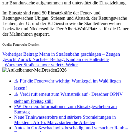
zur Brandursache aufgenommen und unterstützt die Einsatzleitung.
Im Einsatz sind rund 50 Einsatzkräfte der Feuer- und
Rettungswachen Übigau, Striesen und Altstadt, der Rettungswache
Leuben, der U- und der B-Dienst sowie die Stadtteilfeuerwehren
Lockwitz und Niedersedlitz. Der Albert-Wolf-Platz ist für die Dauer
der Maßnahmen gesperrt.
Quelle: Feuerwehr Dresden
Vorheriger Beitrag: Mann in Straßenbahn geschlagen – Zeugen
gesucht
Zurück
Nächster Beitrag: Kind an der Haltestelle
„Wurzener Straße schwer verletzt
Weiter
⚠️ Für die Feuerwehr wichtig: Warnkegel im Wald liegen
lassen!
⚠️ Verdi ruft erneut zum Warnstreik auf - Dresdner ÖPNV
steht am Freitag still!
FW Dresden: Informationen zum Einsatzgeschehen am
Samstag
Neue Trinkwasserrohre und stärkere Stromleitungen in
Mickten - Ab 16. März: starten die Arbeiten
Autos in Großzschachwitz beschädigt und versuchter Raub –