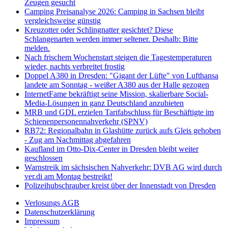
Zeugen gesucht
Camping Preisanalyse 2026: Camping in Sachsen bleibt
vergleichsweise günstig
Kreuzotter oder Schlingnatter gesichtet? Diese
Schlangenarten werden immer seltener. Deshalb: Bitte
melden.
Nach frischem Wochenstart steigen die Tagestemperaturen
wieder, nachts verbreitet frostig
Doppel A380 in Dresden: "Gigant der Lüfte" von Lufthansa
landete am Sonntag - weißer A380 aus der Halle gezogen
InternetFame bekräftigt seine Mission, skalierbare Social-
Media-Lösungen in ganz Deutschland anzubieten
MRB und GDL erzielen Tarifabschluss für Beschäftigte im
Schienenpersonennahverkehr (SPNV)
RB72: Regionalbahn in Glashütte zurück aufs Gleis gehoben
- Zug am Nachmittag abgefahren
Kaufland im Otto-Dix-Center in Dresden bleibt weiter
geschlossen
Warnstreik im sächsischen Nahverkehr: DVB AG wird durch
ver.di am Montag bestreikt!
Polizeihubschrauber kreist über der Innenstadt von Dresden
Verlosungs AGB
Datenschutzerklärung
Impressum