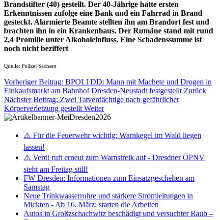
Brandstifter (40) gestellt. Der 40-Jährige hatte ersten
Erkenntnissen zufolge eine Bank und ein Fahrrad in Brand
gesteckt. Alarmierte Beamte stellten ihn am Brandort fest und
brachten ihn in ein Krankenhaus. Der Rumäne stand mit rund
2,4 Promille unter Alkoholeinfluss. Eine Schadenssumme ist
noch nicht beziffert
Quelle: Polizei Sachsen
Vorheriger Beitrag: BPOLI DD: Mann mit Machete und Drogen in
Einkaufsmarkt am Bahnhof Dresden-Neustadt festgestellt
Zurück
Nächster Beitrag: Zwei Tatverdächtige nach gefährlicher
Körperverletzung gestellt
Weiter
⚠️ Für die Feuerwehr wichtig: Warnkegel im Wald liegen
lassen!
⚠️ Verdi ruft erneut zum Warnstreik auf - Dresdner ÖPNV
steht am Freitag still!
FW Dresden: Informationen zum Einsatzgeschehen am
Samstag
Neue Trinkwasserrohre und stärkere Stromleitungen in
Mickten - Ab 16. März: starten die Arbeiten
Autos in Großzschachwitz beschädigt und versuchter Raub –