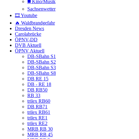
◼️ Kino/Musik
Sachsenwetter
🎞️ Youtube
🔥 Waldbrandgefahr
Dresden News
Carolabrücke
ÖPNV-DD
DVB Aktuell
ÖPNV Aktuell
DB-SBahn S1
DB-SBahn S2
DB-SBahn S3
DB-SBahn S8
DB RE 15
DB - RE 18
DB RB50
RB 33
trilex RB60
DB RB71
trilex RB61
trilex RE1
trilex RE2
MRB RB 30
MRB RB 45