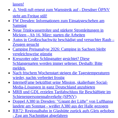
lassen!
⚠️ Verdi ruft erneut zum Warnstreik auf - Dresdner ÖPNV
steht am Freitag still!
FW Dresden: Informationen zum Einsatzgeschehen am
Samstag
Neue Trinkwasserrohre und stärkere Stromleitungen in
Mickten - Ab 16. März: starten die Arbeiten
Autos in Großzschachwitz beschädigt und versuchter Raub –
Zeugen gesucht
Camping Preisanalyse 2026: Camping in Sachsen bleibt
vergleichsweise günstig
Kreuzotter oder Schlingnatter gesichtet? Diese
Schlangenarten werden immer seltener. Deshalb: Bitte
melden.
Nach frischem Wochenstart steigen die Tagestemperaturen
wieder, nachts verbreitet frostig
InternetFame bekräftigt seine Mission, skalierbare Social-
Media-Lösungen in ganz Deutschland anzubieten
MRB und GDL erzielen Tarifabschluss für Beschäftigte im
Schienenpersonennahverkehr (SPNV)
Doppel A380 in Dresden: "Gigant der Lüfte" von Lufthansa
landete am Sonntag - weißer A380 aus der Halle gezogen
RB72: Regionalbahn in Glashütte zurück aufs Gleis gehoben
- Zug am Nachmittag abgefahren