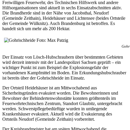
Freiwilligen Feuerwehr, des Technischen Hilfswerk und andere
Hilfsorganisationen sind aktuell in sechs Einsatzabschnitten aktiv.
Die Brandherde sind in der Nähe von Jacobsthal, Neudorf
(Gemeinde Zeithain), Heidehäuser und Lichtensee (beides Ortsteile
der Gemeinde Wülknitz). Auch Brandenburg ist betroffen. Es
handelt sich um mehr als 200 Hektar.
Gohr
Der Einsatz von Lösch-Hubschraubern über bestimmten Gebieten
wird derzeit intensiv mit der Landespolizei Sachsen geprüft – ein
wichtiger Punkt ist zum Beispiel die Explosionsgefahr der
vorhandenen Kampfmittel im Boden. Ein Erkundungshubschrauber
ist bereits über der Gohrischheide im Einsatz.
Der Ortsteil Heidehäuser ist am Mittwochabend aus
Sicherheitsgründen evakuiert worden. Die Bewohnerinnen und
Bewohner der Behindertenwohnstätte konnten größtenteils im
Feuerwehrtechnischen Zentrum, Standort Glaubitz, untergebracht
werden. Schwerstpflegebedürftige wurden in umliegende
Krankenhäuser evakuiert. Aktuell wird die Evakuierung des
Ortsteils Neudorf (Gemeinde Zeithain) vorbereitet.
Der Kreisbrandmeister hat am späten Mittwochabend die