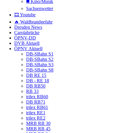
◼️ Kino/Musik
Sachsenwetter
🎞️ Youtube
🔥 Waldbrandgefahr
Dresden News
Carolabrücke
ÖPNV-DD
DVB Aktuell
ÖPNV Aktuell
DB-SBahn S1
DB-SBahn S2
DB-SBahn S3
DB-SBahn S8
DB RE 15
DB - RE 18
DB RB50
RB 33
trilex RB60
DB RB71
trilex RB61
trilex RE1
trilex RE2
MRB RB 30
MRB RB 45