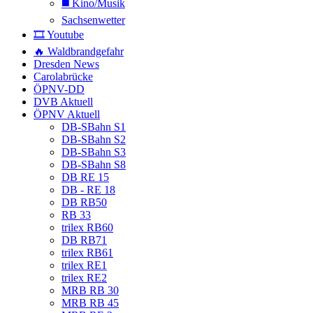
◼️ Kino/Musik
Sachsenwetter
🎞️ Youtube
🔥 Waldbrandgefahr
Dresden News
Carolabrücke
ÖPNV-DD
DVB Aktuell
ÖPNV Aktuell
DB-SBahn S1
DB-SBahn S2
DB-SBahn S3
DB-SBahn S8
DB RE 15
DB - RE 18
DB RB50
RB 33
trilex RB60
DB RB71
trilex RB61
trilex RE1
trilex RE2
MRB RB 30
MRB RB 45