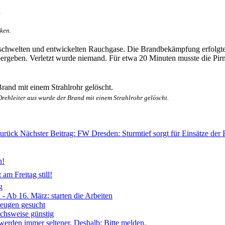
ken.
schwelten und entwickelten Rauchgase. Die Brandbekämpfung erfolgte 
übergeben. Verletzt wurde niemand. Für etwa 20 Minuten musste die Pir
ehleiter aus wurde der Brand mit einem Strahlrohr gelöscht.
urück
Nächster Beitrag: FW Dresden: Sturmtief sorgt für Einsätze d
n!
am Freitag still!
g
- Ab 16. März: starten die Arbeiten
Zeugen gesucht
ichsweise günstig
 werden immer seltener. Deshalb: Bitte melden.