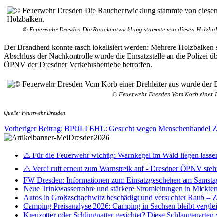
© Feuerwehr Dresden Die Rauchentwicklung stammte von diesen Holzbal
Der Brandherd konnte rasch lokalisiert werden: Mehrere Holzbalken 
Abschluss der Nachkontrolle wurde die Einsatzstelle an die Polizei 
ÖPNV der Dresdner Verkehrsbetriebe betroffen.
© Feuerwehr Dresden Vom Korb einer Dr
Quelle: Feuerwehr Dresden
Vorheriger Beitrag: BPOLI BHL: Gesucht wegen Menschenhandel
Z
⚠️ Für die Feuerwehr wichtig: Warnkegel im Wald liegen lasse
⚠️ Verdi ruft erneut zum Warnstreik auf - Dresdner ÖPNV steht 
FW Dresden: Informationen zum Einsatzgeschehen am Samsta
Neue Trinkwasserrohre und stärkere Stromleitungen in Mickten 
Autos in Großzschachwitz beschädigt und versuchter Raub – 
Camping Preisanalyse 2026: Camping in Sachsen bleibt vergle
Kreuzotter oder Schlingnatter gesichtet? Diese Schlangenarten