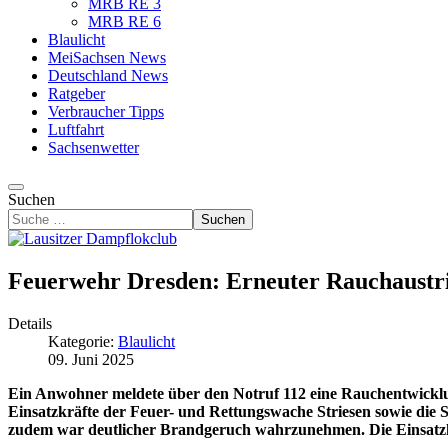
MRB RE 3
MRB RE 6
Blaulicht
MeiSachsen News
Deutschland News
Ratgeber
Verbraucher Tipps
Luftfahrt
Sachsenwetter
Suchen
Suchen
Feuerwehr Dresden: Erneuter Rauchaustrit
Details
Kategorie:
Blaulicht
09. Juni 2025
Ein Anwohner meldete über den Notruf 112 eine Rauchentwicklung 
Einsatzkräfte der Feuer- und Rettungswache Striesen sowie die St
zudem war deutlicher Brandgeruch wahrzunehmen. Die Einsatzkrä