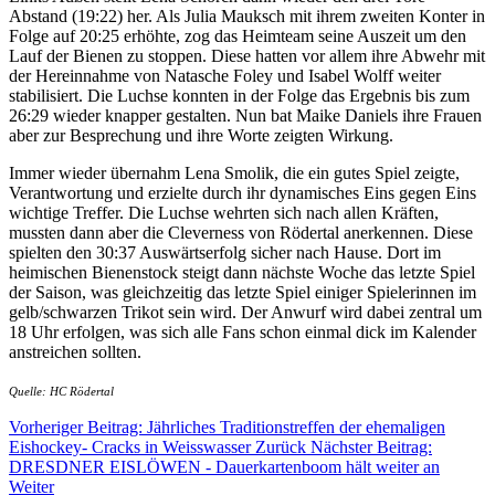
Abstand (19:22) her. Als Julia Mauksch mit ihrem zweiten Konter in
Folge auf 20:25 erhöhte, zog das Heimteam seine Auszeit um den
Lauf der Bienen zu stoppen. Diese hatten vor allem ihre Abwehr mit
der Hereinnahme von Natasche Foley und Isabel Wolff weiter
stabilisiert. Die Luchse konnten in der Folge das Ergebnis bis zum
26:29 wieder knapper gestalten. Nun bat Maike Daniels ihre Frauen
aber zur Besprechung und ihre Worte zeigten Wirkung.
Immer wieder übernahm Lena Smolik, die ein gutes Spiel zeigte,
Verantwortung und erzielte durch ihr dynamisches Eins gegen Eins
wichtige Treffer. Die Luchse wehrten sich nach allen Kräften,
mussten dann aber die Cleverness von Rödertal anerkennen. Diese
spielten den 30:37 Auswärtserfolg sicher nach Hause. Dort im
heimischen Bienenstock steigt dann nächste Woche das letzte Spiel
der Saison, was gleichzeitig das letzte Spiel einiger Spielerinnen im
gelb/schwarzen Trikot sein wird. Der Anwurf wird dabei zentral um
18 Uhr erfolgen, was sich alle Fans schon einmal dick im Kalender
anstreichen sollten.
Quelle: HC Rödertal
Vorheriger Beitrag: Jährliches Traditionstreffen der ehemaligen
Eishockey- Cracks in Weisswasser
Zurück
Nächster Beitrag:
DRESDNER EISLÖWEN - Dauerkartenboom hält weiter an
Weiter