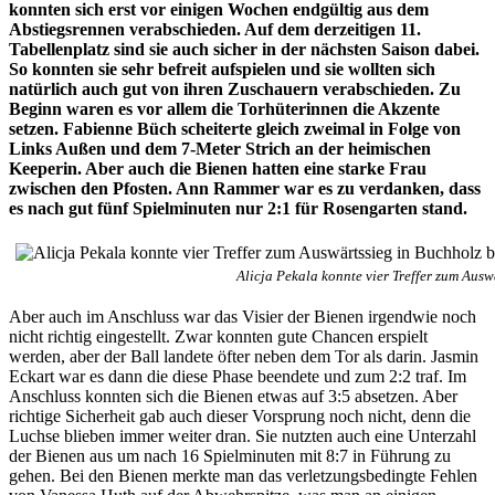
konnten sich erst vor einigen Wochen endgültig aus dem
Abstiegsrennen verabschieden. Auf dem derzeitigen 11.
Tabellenplatz sind sie auch sicher in der nächsten Saison dabei.
So konnten sie sehr befreit aufspielen und sie wollten sich
natürlich auch gut von ihren Zuschauern verabschieden. Zu
Beginn waren es vor allem die Torhüterinnen die Akzente
setzen. Fabienne Büch scheiterte gleich zweimal in Folge von
Links Außen und dem 7-Meter Strich an der heimischen
Keeperin. Aber auch die Bienen hatten eine starke Frau
zwischen den Pfosten. Ann Rammer war es zu verdanken, dass
es nach gut fünf Spielminuten nur 2:1 für Rosengarten stand.
Alicja Pekala konnte vier Treffer zum Aus
Aber auch im Anschluss war das Visier der Bienen irgendwie noch
nicht richtig eingestellt. Zwar konnten gute Chancen erspielt
werden, aber der Ball landete öfter neben dem Tor als darin. Jasmin
Eckart war es dann die diese Phase beendete und zum 2:2 traf. Im
Anschluss konnten sich die Bienen etwas auf 3:5 absetzen. Aber
richtige Sicherheit gab auch dieser Vorsprung noch nicht, denn die
Luchse blieben immer weiter dran. Sie nutzten auch eine Unterzahl
der Bienen aus um nach 16 Spielminuten mit 8:7 in Führung zu
gehen. Bei den Bienen merkte man das verletzungsbedingte Fehlen