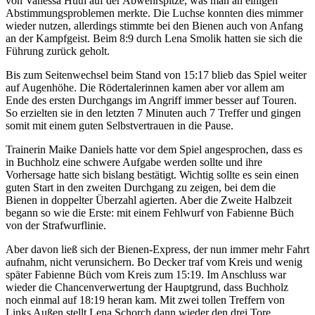
von Vanessa Huth auf der Abwehrspitze, was man an einigen
Abstimmungsproblemen merkte. Die Luchse konnten dies mimmer
wieder nutzen, allerdings stimmte bei den Bienen auch von Anfang
an der Kampfgeist. Beim 8:9 durch Lena Smolik hatten sie sich die
Führung zurück geholt.
Bis zum Seitenwechsel beim Stand von 15:17 blieb das Spiel weiter
auf Augenhöhe. Die Rödertalerinnen kamen aber vor allem am
Ende des ersten Durchgangs im Angriff immer besser auf Touren.
So erzielten sie in den letzten 7 Minuten auch 7 Treffer und gingen
somit mit einem guten Selbstvertrauen in die Pause.
Trainerin Maike Daniels hatte vor dem Spiel angesprochen, dass es
in Buchholz eine schwere Aufgabe werden sollte und ihre
Vorhersage hatte sich bislang bestätigt. Wichtig sollte es sein einen
guten Start in den zweiten Durchgang zu zeigen, bei dem die
Bienen in doppelter Überzahl agierten. Aber die Zweite Halbzeit
begann so wie die Erste: mit einem Fehlwurf von Fabienne Büch
von der Strafwurflinie.
Aber davon ließ sich der Bienen-Express, der nun immer mehr Fahrt
aufnahm, nicht verunsichern. Bo Decker traf vom Kreis und wenig
später Fabienne Büch vom Kreis zum 15:19. Im Anschluss war
wieder die Chancenverwertung der Hauptgrund, dass Buchholz
noch einmal auf 18:19 heran kam. Mit zwei tollen Treffern von
Links Außen stellt Lena Schorch dann wieder den drei Tore