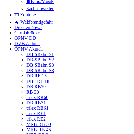
◼️ Kino/Musik
Sachsenwetter
🎞️ Youtube
🔥 Waldbrandgefahr
Dresden News
Carolabrücke
ÖPNV-DD
DVB Aktuell
ÖPNV Aktuell
DB-SBahn S1
DB-SBahn S2
DB-SBahn S3
DB-SBahn S8
DB RE 15
DB - RE 18
DB RB50
RB 33
trilex RB60
DB RB71
trilex RB61
trilex RE1
trilex RE2
MRB RB 30
MRB RB 45