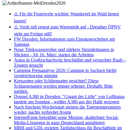
⚠️ Für die Feuerwehr wichtig: Warnkegel im Wald liegen
lassen!
⚠️ Verdi ruft erneut zum Warnstreik auf - Dresdner ÖPNV
steht am Freitag still!
FW Dresden: Informationen zum Einsatzgeschehen am
Samstag
Neue Trinkwasserrohre und stärkere Stromleitungen in
Mickten - Ab 16. März: starten die Arbeiten
Autos in Großzschachwitz beschädigt und versuchter Raub –
Zeugen gesucht
Camping Preisanalyse 2026: Camping in Sachsen bleibt
vergleichsweise günstig
Kreuzotter oder Schlingnatter gesichtet? Diese
Schlangenarten werden immer seltener. Deshalb: Bitte
melden.
Doppel A380 in Dresden: "Gigant der Lüfte" von Lufthansa
landete am Sonntag - weißer A380 aus der Halle gezogen
Nach frischem Wochenstart steigen die Tagestemperaturen
wieder, nachts verbreitet frostig
InternetFame bekräftigt seine Mission, skalierbare Social-
Media-Lösungen in ganz Deutschland anzubieten
MRB und GDL erzielen Tarifabschluss für Beschäftigte im