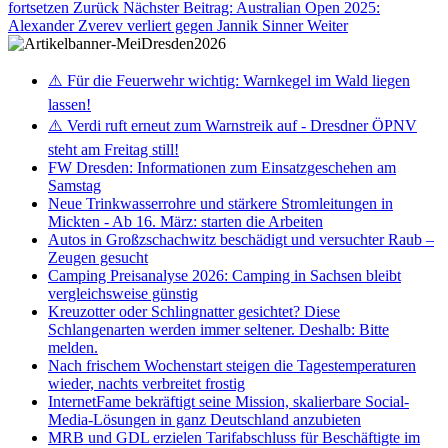
fortsetzen
Zurück
Nächster Beitrag: Australian Open 2025:
Alexander Zverev verliert gegen Jannik Sinner
Weiter
⚠️ Für die Feuerwehr wichtig: Warnkegel im Wald liegen
lassen!
⚠️ Verdi ruft erneut zum Warnstreik auf - Dresdner ÖPNV
steht am Freitag still!
FW Dresden: Informationen zum Einsatzgeschehen am
Samstag
Neue Trinkwasserrohre und stärkere Stromleitungen in
Mickten - Ab 16. März: starten die Arbeiten
Autos in Großzschachwitz beschädigt und versuchter Raub –
Zeugen gesucht
Camping Preisanalyse 2026: Camping in Sachsen bleibt
vergleichsweise günstig
Kreuzotter oder Schlingnatter gesichtet? Diese
Schlangenarten werden immer seltener. Deshalb: Bitte
melden.
Nach frischem Wochenstart steigen die Tagestemperaturen
wieder, nachts verbreitet frostig
InternetFame bekräftigt seine Mission, skalierbare Social-
Media-Lösungen in ganz Deutschland anzubieten
MRB und GDL erzielen Tarifabschluss für Beschäftigte im