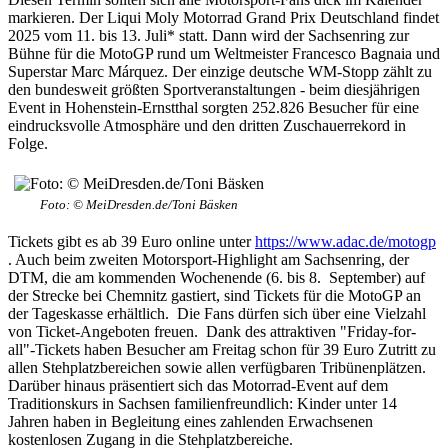
markieren. Der Liqui Moly Motorrad Grand Prix Deutschland findet
2025 vom 11. bis 13. Juli* statt. Dann wird der Sachsenring zur
Bühne für die MotoGP rund um Weltmeister Francesco Bagnaia und
Superstar Marc Márquez. Der einzige deutsche WM-Stopp zählt zu
den bundesweit größten Sportveranstaltungen - beim diesjährigen
Event in Hohenstein-Ernstthal sorgten 252.826 Besucher für eine
eindrucksvolle Atmosphäre und den dritten Zuschauerrekord in
Folge.
Foto: © MeiDresden.de/Toni Bäsken
Tickets gibt es ab 39 Euro online unter
https://www.adac.de/motogp
. Auch beim zweiten Motorsport-Highlight am Sachsenring, der
DTM, die am kommenden Wochenende (6. bis 8. September) auf
der Strecke bei Chemnitz gastiert, sind Tickets für die MotoGP an
der Tageskasse erhältlich. Die Fans dürfen sich über eine Vielzahl
von Ticket-Angeboten freuen. Dank des attraktiven "Friday-for-
all"-Tickets haben Besucher am Freitag schon für 39 Euro Zutritt zu
allen Stehplatzbereichen sowie allen verfügbaren Tribünenplätzen.
Darüber hinaus präsentiert sich das Motorrad-Event auf dem
Traditionskurs in Sachsen familienfreundlich: Kinder unter 14
Jahren haben in Begleitung eines zahlenden Erwachsenen
kostenlosen Zugang in die Stehplatzbereiche.