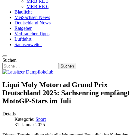
MRB RE 3
MRB RE 6
Blaulicht
MeiSachsen News
Deutschland News
Ratgeber
Verbraucher Tipps
Luftfahrt
Sachsenwetter
Suchen
Suchen
Liqui Moly Motorrad Grand Prix
Deutschland 2025: Sachsenring empfängt
MotoGP-Stars im Juli
Details
Kategorie:
Sport
31. Januar 2025
Diesen Termin sollten sich alle Motorsport-Fans dick im Kalender