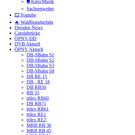
◼️ Kino/Musik
Sachsenwetter
🎞️ Youtube
🔥 Waldbrandgefahr
Dresden News
Carolabrücke
ÖPNV-DD
DVB Aktuell
ÖPNV Aktuell
DB-SBahn S1
DB-SBahn S2
DB-SBahn S3
DB-SBahn S8
DB RE 15
DB - RE 18
DB RB50
RB 33
trilex RB60
DB RB71
trilex RB61
trilex RE1
trilex RE2
MRB RB 30
MRB RB 45