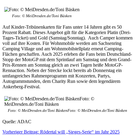
Foto: © MeiDresden.de/Toni Bäsken
Auf Kinder-Tribünenkarten für Fans unter 14 Jahren gibt es 50
Prozent Rabatt. Dieses Angebot gilt für die Kategorien Platin (Drei-
Tages-Ticket) und Gold (Samstag/Sonntag). Auch Camper kommen
voll auf ihre Kosten. Für Wohnmobile werden am Sachsenring
Camping Village und am Wohnmobilstellplatz erneut Camping-
Flächen geschaffen. Auch 2025 erleben die Fans beim Deutschland-
Stopp der MotoGP mit dem Sprintlauf am Samstag und dem Grand-
Prix-Rennen am Sonntag gleich an zwei Tagen heiße MotoGP-
Rennaction. Neben der Strecke lockt bereits ab Donnerstag ein
umfangreiches Rahmenprogramm mit Konzerten, Partys,
Autogrammstunden, dem Charity Run sowie dem legendärem
Ankerberg-Festival.
Foto: © MeiDresden.de/Toni BäskenFoto: © MeiDresden.de/Toni Bäsken
Quelle: ADAC
Vorheriger Beitrag: Rödertal will „Sieges-Serie“ im Jahr 2025