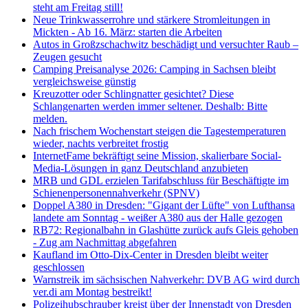
steht am Freitag still!
Neue Trinkwasserrohre und stärkere Stromleitungen in
Mickten - Ab 16. März: starten die Arbeiten
Autos in Großzschachwitz beschädigt und versuchter Raub –
Zeugen gesucht
Camping Preisanalyse 2026: Camping in Sachsen bleibt
vergleichsweise günstig
Kreuzotter oder Schlingnatter gesichtet? Diese
Schlangenarten werden immer seltener. Deshalb: Bitte
melden.
Nach frischem Wochenstart steigen die Tagestemperaturen
wieder, nachts verbreitet frostig
InternetFame bekräftigt seine Mission, skalierbare Social-
Media-Lösungen in ganz Deutschland anzubieten
MRB und GDL erzielen Tarifabschluss für Beschäftigte im
Schienenpersonennahverkehr (SPNV)
Doppel A380 in Dresden: "Gigant der Lüfte" von Lufthansa
landete am Sonntag - weißer A380 aus der Halle gezogen
RB72: Regionalbahn in Glashütte zurück aufs Gleis gehoben
- Zug am Nachmittag abgefahren
Kaufland im Otto-Dix-Center in Dresden bleibt weiter
geschlossen
Warnstreik im sächsischen Nahverkehr: DVB AG wird durch
ver.di am Montag bestreikt!
Polizeihubschrauber kreist über der Innenstadt von Dresden