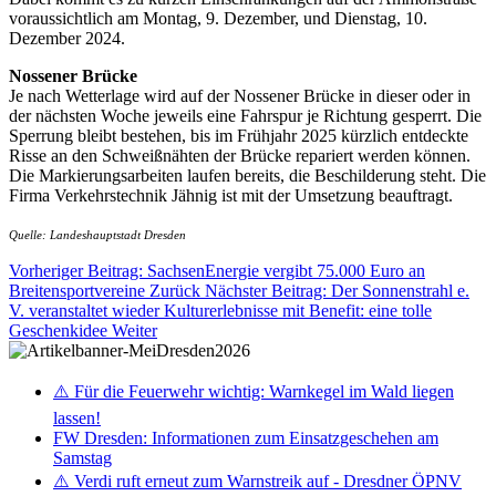
voraussichtlich am Montag, 9. Dezember, und Dienstag, 10.
Dezember 2024.
Nossener Brücke
Je nach Wetterlage wird auf der Nossener Brücke in dieser oder in
der nächsten Woche jeweils eine Fahrspur je Richtung gesperrt. Die
Sperrung bleibt bestehen, bis im Frühjahr 2025 kürzlich entdeckte
Risse an den Schweißnähten der Brücke repariert werden können.
Die Markierungsarbeiten laufen bereits, die Beschilderung steht. Die
Firma Verkehrstechnik Jähnig ist mit der Umsetzung beauftragt.
Quelle: Landeshauptstadt Dresden
Vorheriger Beitrag: SachsenEnergie vergibt 75.000 Euro an
Breitensportvereine
Zurück
Nächster Beitrag: Der Sonnenstrahl e.
V. veranstaltet wieder Kulturerlebnisse mit Benefit: eine tolle
Geschenkidee
Weiter
⚠️ Für die Feuerwehr wichtig: Warnkegel im Wald liegen
lassen!
FW Dresden: Informationen zum Einsatzgeschehen am
Samstag
⚠️ Verdi ruft erneut zum Warnstreik auf - Dresdner ÖPNV