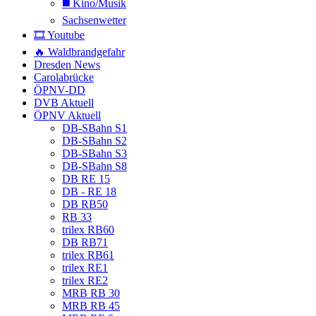
◼️ Kino/Musik
Sachsenwetter
🎞️ Youtube
🔥 Waldbrandgefahr
Dresden News
Carolabrücke
ÖPNV-DD
DVB Aktuell
ÖPNV Aktuell
DB-SBahn S1
DB-SBahn S2
DB-SBahn S3
DB-SBahn S8
DB RE 15
DB - RE 18
DB RB50
RB 33
trilex RB60
DB RB71
trilex RB61
trilex RE1
trilex RE2
MRB RB 30
MRB RB 45