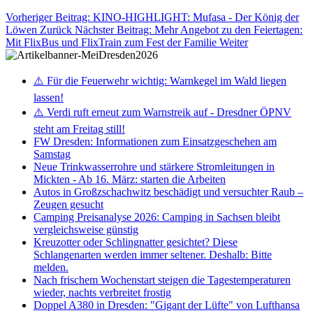
Vorheriger Beitrag: KINO-HIGHLIGHT: Mufasa - Der König der
Löwen
Zurück
Nächster Beitrag: Mehr Angebot zu den Feiertagen:
Mit FlixBus und FlixTrain zum Fest der Familie
Weiter
⚠️ Für die Feuerwehr wichtig: Warnkegel im Wald liegen
lassen!
⚠️ Verdi ruft erneut zum Warnstreik auf - Dresdner ÖPNV
steht am Freitag still!
FW Dresden: Informationen zum Einsatzgeschehen am
Samstag
Neue Trinkwasserrohre und stärkere Stromleitungen in
Mickten - Ab 16. März: starten die Arbeiten
Autos in Großzschachwitz beschädigt und versuchter Raub –
Zeugen gesucht
Camping Preisanalyse 2026: Camping in Sachsen bleibt
vergleichsweise günstig
Kreuzotter oder Schlingnatter gesichtet? Diese
Schlangenarten werden immer seltener. Deshalb: Bitte
melden.
Nach frischem Wochenstart steigen die Tagestemperaturen
wieder, nachts verbreitet frostig
Doppel A380 in Dresden: "Gigant der Lüfte" von Lufthansa