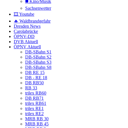
◼️ Kino/Musik
Sachsenwetter
🎞️ Youtube
🔥 Waldbrandgefahr
Dresden News
Carolabrücke
ÖPNV-DD
DVB Aktuell
ÖPNV Aktuell
DB-SBahn S1
DB-SBahn S2
DB-SBahn S3
DB-SBahn S8
DB RE 15
DB - RE 18
DB RB50
RB 33
trilex RB60
DB RB71
trilex RB61
trilex RE1
trilex RE2
MRB RB 30
MRB RB 45