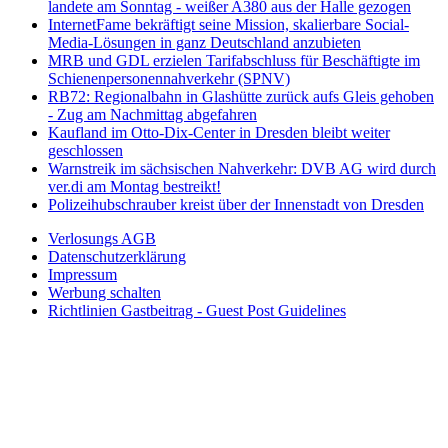
landete am Sonntag - weißer A380 aus der Halle gezogen
InternetFame bekräftigt seine Mission, skalierbare Social-
Media-Lösungen in ganz Deutschland anzubieten
MRB und GDL erzielen Tarifabschluss für Beschäftigte im
Schienenpersonennahverkehr (SPNV)
RB72: Regionalbahn in Glashütte zurück aufs Gleis gehoben
- Zug am Nachmittag abgefahren
Kaufland im Otto-Dix-Center in Dresden bleibt weiter
geschlossen
Warnstreik im sächsischen Nahverkehr: DVB AG wird durch
ver.di am Montag bestreikt!
Polizeihubschrauber kreist über der Innenstadt von Dresden
Verlosungs AGB
Datenschutzerklärung
Impressum
Werbung schalten
Richtlinien Gastbeitrag - Guest Post Guidelines