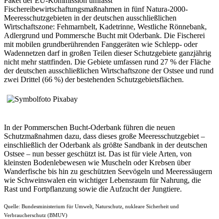
Paket der EU-Kommission umfasst
Fischereibewirtschaftungsmaßnahmen in fünf Natura-2000-
Meeresschutzgebieten in der deutschen ausschließlichen
Wirtschaftszone: Fehmarnbelt, Kadetrinne, Westliche Rönnebank,
Adlergrund und Pommersche Bucht mit Oderbank. Die Fischerei
mit mobilen grundberührenden Fanggeräten wie Schlepp- oder
Wadennetzen darf in großen Teilen dieser Schutzgebiete ganzjährig
nicht mehr stattfinden. Die Gebiete umfassen rund 27 % der Fläche
der deutschen ausschließlichen Wirtschaftszone der Ostsee und rund
zwei Drittel (66 %) der bestehenden Schutzgebietsflächen.
In der Pommerschen Bucht-Oderbank führen die neuen
Schutzmaßnahmen dazu, dass dieses große Meeresschutzgebiet –
einschließlich der Oderbank als größte Sandbank in der deutschen
Ostsee – nun besser geschützt ist. Das ist für viele Arten, von
kleinsten Bodenlebewesen wie Muscheln oder Krebsen über
Wanderfische bis hin zu geschützten Seevögeln und Meeressäugern
wie Schweinswalen ein wichtiger Lebensraum für Nahrung, die
Rast und Fortpflanzung sowie die Aufzucht der Jungtiere.
Quelle: Bundesministerium für Umwelt, Naturschutz, nukleare Sicherheit und
Verbraucherschutz (BMUV)