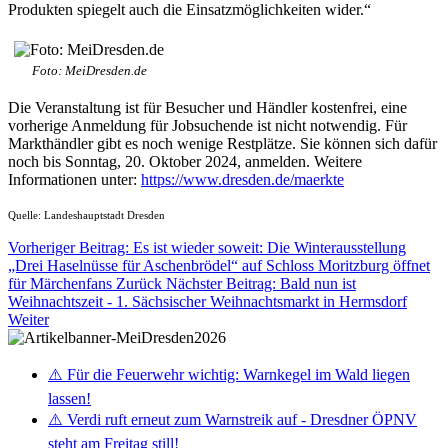
Produkten spiegelt auch die Einsatzmöglichkeiten wider.“
Foto: MeiDresden.de
Die Veranstaltung ist für Besucher und Händler kostenfrei, eine
vorherige Anmeldung für Jobsuchende ist nicht notwendig. Für
Markthändler gibt es noch wenige Restplätze. Sie können sich dafür
noch bis Sonntag, 20. Oktober 2024, anmelden. Weitere
Informationen unter:
https://www.dresden.de/maerkte
Quelle: Landeshauptstadt Dresden
Vorheriger Beitrag: Es ist wieder soweit: Die Winterausstellung
„Drei Haselnüsse für Aschenbrödel“ auf Schloss Moritzburg öffnet
für Märchenfans
Zurück
Nächster Beitrag: Bald nun ist
Weihnachtszeit - 1. Sächsischer Weihnachtsmarkt in Hermsdorf
Weiter
⚠️ Für die Feuerwehr wichtig: Warnkegel im Wald liegen
lassen!
⚠️ Verdi ruft erneut zum Warnstreik auf - Dresdner ÖPNV
steht am Freitag still!