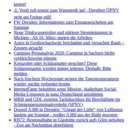
lassen!
⚠️ Verdi ruft erneut zum Warnstreik auf - Dresdner ÖPNV
steht am Freitag still!
FW Dresden: Informationen zum Einsatzgeschehen am
Samstag
Neue Trinkwasserrohre und stärkere Stromleitungen in
Mickten - Ab 16. März: starten die Arbeiten
Autos in Großzschachwitz beschädigt und versuchter Raub –
Zeugen gesucht
Camping Preisanalyse 2026: Camping in Sachsen bleibt
vergleichsweise günstig
Kreuzotter oder Schlingnatter gesichtet? Diese
Schlangenarten werden immer seltener. Deshalb: Bitte
melden.
Nach frischem Wochenstart steigen die Tagestemperaturen
wieder, nachts verbreitet frostig
InternetFame bekräftigt seine Mission, skalierbare Social-
Media-Lösungen in ganz Deutschland anzubieten
MRB und GDL erzielen Tarifabschluss für Beschäftigte im
Schienenpersonennahverkehr (SPNV)
Doppel A380 in Dresden: "Gigant der Lüfte" von Lufthansa
landete am Sonntag - weißer A380 aus der Halle gezogen
RB72: Regionalbahn in Glashütte zurück aufs Gleis gehoben
- Zug am Nachmittag abgefahren