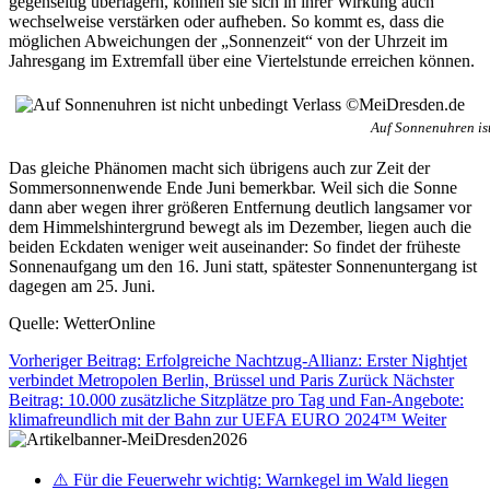
gegenseitig überlagern, können sie sich in ihrer Wirkung auch
wechselweise verstärken oder aufheben. So kommt es, dass die
möglichen Abweichungen der „Sonnenzeit“ von der Uhrzeit im
Jahresgang im Extremfall über eine Viertelstunde erreichen können.
Auf Sonnenuhren is
Das gleiche Phänomen macht sich übrigens auch zur Zeit der
Sommersonnenwende Ende Juni bemerkbar. Weil sich die Sonne
dann aber wegen ihrer größeren Entfernung deutlich langsamer vor
dem Himmelshintergrund bewegt als im Dezember, liegen auch die
beiden Eckdaten weniger weit auseinander: So findet der früheste
Sonnenaufgang um den 16. Juni statt, spätester Sonnenuntergang ist
dagegen am 25. Juni.
Quelle: WetterOnline
Vorheriger Beitrag: Erfolgreiche Nachtzug-Allianz: Erster Nightjet
verbindet Metropolen Berlin, Brüssel und Paris
Zurück
Nächster
Beitrag: 10.000 zusätzliche Sitzplätze pro Tag und Fan-Angebote:
klimafreundlich mit der Bahn zur UEFA EURO 2024™
Weiter
⚠️ Für die Feuerwehr wichtig: Warnkegel im Wald liegen