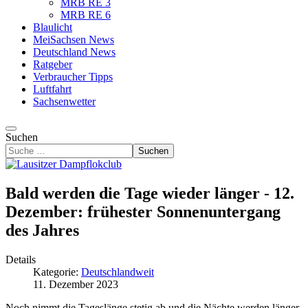
MRB RE 3
MRB RE 6
Blaulicht
MeiSachsen News
Deutschland News
Ratgeber
Verbraucher Tipps
Luftfahrt
Sachsenwetter
Suchen
Suchen
Bald werden die Tage wieder länger - 12.
Dezember: frühester Sonnenuntergang
des Jahres
Details
Kategorie:
Deutschlandweit
11. Dezember 2023
Noch nimmt die Tageslänge stetig ab und die Nächte werden länger.