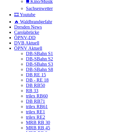
◼️ Kino/Musik
Sachsenwetter
🎞️ Youtube
🔥 Waldbrandgefahr
Dresden News
Carolabrücke
ÖPNV-DD
DVB Aktuell
ÖPNV Aktuell
DB-SBahn S1
DB-SBahn S2
DB-SBahn S3
DB-SBahn S8
DB RE 15
DB - RE 18
DB RB50
RB 33
trilex RB60
DB RB71
trilex RB61
trilex RE1
trilex RE2
MRB RB 30
MRB RB 45