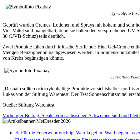
Symbolfoto Pix
Geprüft wurden Cremes, Lotionen und Sprays mit hohem und sehr hoh
Vier Mittel sind mangelhaft, denn sie halten den versprochenen UV-Sc
30 (UVB-Schutz) teils deutlich.
Zwei Produkte fallen durch kritische Stoffe auf: Eine Gel-Creme ent
Mengen Benzophenon nachgewiesen werden. In Sonnenschutzmittel gel
von Krebs begünstigen könnte.
Symbolfoto Pixa
„Deshalb sollten octocrylenhaltige Produkte vorsichtshalber nur bi
Lukas von der Stiftung Warentest. Der Test Sonnenschutzmittel ersch
Quelle: Stiftung Warentest
Vorheriger Beitrag: Steaks von sächsischen Schweinen sind und bleib
⚠️ Für die Feuerwehr wichtig: Warnkegel im Wald liegen lasse