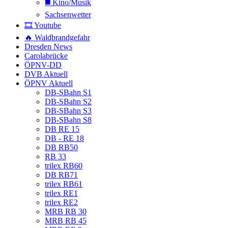
◼️ Kino/Musik
Sachsenwetter
🎞️ Youtube
🔥 Waldbrandgefahr
Dresden News
Carolabrücke
ÖPNV-DD
DVB Aktuell
ÖPNV Aktuell
DB-SBahn S1
DB-SBahn S2
DB-SBahn S3
DB-SBahn S8
DB RE 15
DB - RE 18
DB RB50
RB 33
trilex RB60
DB RB71
trilex RB61
trilex RE1
trilex RE2
MRB RB 30
MRB RB 45